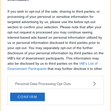
fennikelfrø. Og urad dal, linserne. Rør rundt ganske
kort og kom friske kariblade i. De er svære at få fat
på i Europa. Og så skal der masser af løg i. De skal
If you wish to opt-out of the sale, sharing to third parties, or
ristes til de er pænt brune ved god varme, de skal
processing of your personal or sensitive information for
være fint brune.
targeted advertising by us, please use the below opt-out
Så skal der tomater i. De skal også steges. Når de er
section to confirm your selection. Please note that after your
lidt bløde, skal den dejlige krydderipasta i. Den skal
opt-out request is processed you may continue seeing
ristes med, det er den, der giver retten smag.
interest-based ads based on personal information utilized by
Når krydderipastaen er godt ristet, skal
us or personal information disclosed to third parties prior to
kyllingestykkerne i - små stykker - de ideelle stykker
your opt-out. You may separately opt-out of the further
er benene skåret i to stykker. Men kan man lide
bryst, kan det bruges. Rør rundt og hæld vand i, til
disclosure of your personal information by third parties on the
de er dækket. Lad det koge op, læg låg på og lad det
IAB’s list of downstream participants. This information may
simre. Efter 25 minutter reduceres saucen.
also be disclosed by us to third parties on the
IAB’s List of
Downstream Participants
that may further disclose it to other
third parties.
Personal Data Processing Opt Outs
CONFIRM