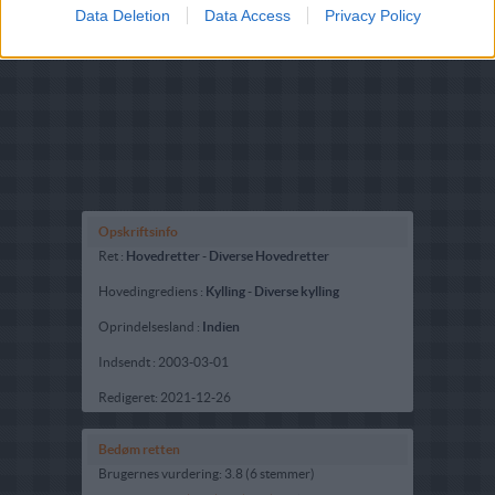
Data Deletion
Data Access
Privacy Policy
Opskriftsinfo
Ret :
Hovedretter
-
Diverse Hovedretter
Hovedingrediens :
Kylling
-
Diverse kylling
Oprindelsesland :
Indien
Indsendt :
2003-03-01
Redigeret:
2021-12-26
Bedøm retten
Brugernes vurdering:
3.8
(
6
stemmer
)