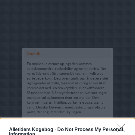
Opskrift
En smule olie varmes op, og i den kommes
spidskommenfrø, røde chilier og korianderfrø. Der
røres lidt rundt. Så tilsættes birkes, fennikelfrø og
sorte peberkorn. Det røres rundt, og når det er ristet
og begynder at dufte, tages det af - brug en ske til at
komme det ned i en ren krydderi- eller kaffekværn.
Så tænder man. Når krydderierne er kværnet, tager
man dem ud og kommer dem i en blender. Dertil
kommer ingefær, hvidløg, gurkemeje og salt samt
vand. Det skal blive en cremet pasta. En grøn-brun
pasta, der er glimrende til kyllingen.
Ned i olien skal der laurbærblad, kanel,
Alletiders Kogebog -
Do Not Process My Personal
kardemommekapsler og nelliker samt lidt
Information