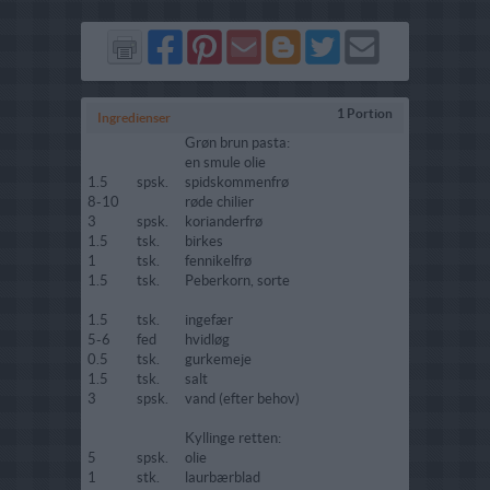
Del
Del
Send
Del
Del
Send
på
på
via
på
på
i
Facebook
Pinterest
GMail
Blogger
Twitter
mail
1 Portion
Ingredienser
Grøn brun pasta:
en smule olie
1.5
spsk.
spidskommenfrø
8-10
røde chilier
3
spsk.
korianderfrø
1.5
tsk.
birkes
1
tsk.
fennikelfrø
1.5
tsk.
Peberkorn, sorte
1.5
tsk.
ingefær
5-6
fed
hvidløg
0.5
tsk.
gurkemeje
1.5
tsk.
salt
3
spsk.
vand (efter behov)
Kyllinge retten:
5
spsk.
olie
1
stk.
laurbærblad