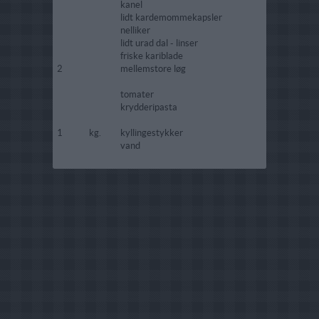
kanel
lidt kardemommekapsler
nelliker
lidt urad dal - linser
friske kariblade
2
mellemstore løg
tomater
krydderipasta
1
kg.
kyllingestykker
vand