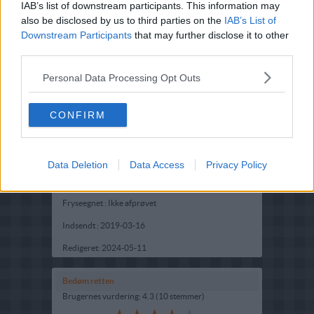
IAB’s list of downstream participants. This information may
also be disclosed by us to third parties on the
IAB’s List of
Downstream Participants
that may further disclose it to other
third parties.
Personal Data Processing Opt Outs
CONFIRM
Opskriftsinfo
Ret :
Brød boller kiks
-
Diverse brød, boller og kiks
Data Deletion
Data Access
Privacy Policy
Hovedingrediens :
Mel
-
Hvedemel
Fryseegnet : Ikke afprøvet
Indsendt :
2019-03-16
Redigeret:
2024-05-11
Bedøm retten
Brugernes vurdering:
4.3
(
10
stemmer
)