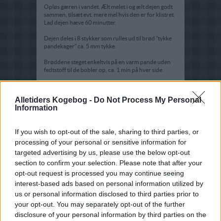
Opløs gæren i vandet. Ælt melet i og ælt dejen godt
sammen, tilsæt evt. mere mel hvis den er for klistret.
Lad dejen hæve 60 minutter.
Dejen deles i 8 stykker som rulles ud til brød ”tykke
pandekager” ca. 5 mm tykke.
Brøddene steget enkeltvis på en varm pande uden
fedtstoff til de bobler op, ca. 1 min på hver side.
Tips:
Alletiders Kogebog -
Do Not Process My Personal
Brødene bliver meget elastiske så den kan fint
Information
bruges til
durum kebab
, men så skal de rulles lidt
tyndere ud.
If you wish to opt-out of the sale, sharing to third parties, or
processing of your personal or sensitive information for
targeted advertising by us, please use the below opt-out
section to confirm your selection. Please note that after your
opt-out request is processed you may continue seeing
interest-based ads based on personal information utilized by
us or personal information disclosed to third parties prior to
your opt-out. You may separately opt-out of the further
disclosure of your personal information by third parties on the