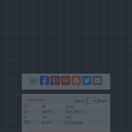
Del
Del
Send
Del
Del
Send
på
på
via
på
på
i
Facebook
Pinterest
GMail
Blogger
Twitter
mail
Ingredienser
Antal:
Brød
3.5
dl.
Vand
25
gram
Gær, frisk
1
tsk.
Salt
500
gram
Hvedemel