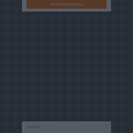
Se næringsberegning
Opskrift