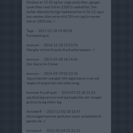
Klokken er 15.45 og har valgt opskriften, ganget
opskriften med 3 til en 2200 G nakkefillet. Det
dufter allerede herligt i køkkenet her kl 16.13, og vi
kan næsten ikke vente til kl 18 hvor jeg forventer
den er 100% klar :)
Tage
-
2017-01-28 19:40:03
Fantastisk god.
anonym
-
2016-12-18 13:53:56
Mangler et link til opskrift på sellerisalaten :-)
anonym
-
2015-01-08 18:14:46
Der skal jo há 3 timer
anonym
-
2014-09-29 03:13:36
Jeg syntes der mangler lidt røget bacon oven på
stegen til at give den det vilde smag
kommer fra alf spiel
-
2014-07-25 18:15:24
jeg tilsat løg samme med jeg kogte den der smager
godt ja da jeg elsker løg
Annette R
-
2013-11-02 18:18:47
det smagte hammer godt,kan super anbefaldet til
gæster da :-)
annasand
-
2012-02-04 12:31:51