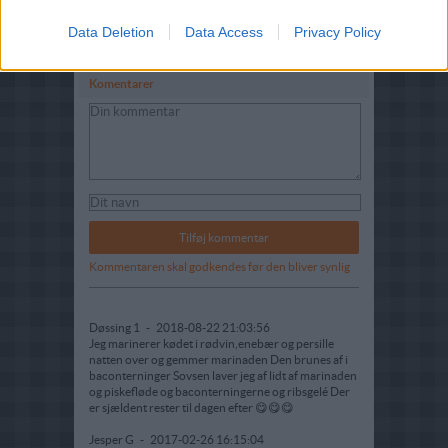
Data Deletion
Data Access
Privacy Policy
Komentarer
Kommentaren skal godkendes før den bliver synlig
Døssing 1
-
2018-08-22 21:03:56
Jeg marinerer kødet i rødvin,enebær og persille
natten over og gemmer marinaden Den brunes af i
baconterninger Sovsen laver jeg af lidt af marinaden
og piskefløde og baconterningerne og ribsgelé Der
er sjældent rester til dagen efter 😋😋😋
Jesper G
-
2017-02-26 16:15:04