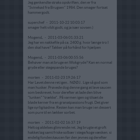
Jeg genkendte straks opskriften, den er fra
"Svinekød fra Brugsen" 1984. Den smager fortsat
hammergodt.
superchef
-
2011-10-22 10:03:17
smager helt vildt godt, og ja især sovsen:)
MogensL
-
2011-03-06 01:33:21
Jeg har en nakkefile på ca. 2400 g. hvor længe tro I
den skal have? Takker på forhånd for hjælpen
MogensL
-
2011-03-06 00:55:56
Behøver man at bruge en Wokgryde? Kan en normal
gryde eller stegepande bruges?
morten
-
2011-02-23 19:26:17
Har Lavet denne ret igen.. NØØJ.. Lige så god som
man husker. Prøvede dog denne gang at lave saucen
som beskrevet, hvor derefter at lade den blive
"lunken" "trække".. På varmen igen og tilsæt de
bløde kerner fra en granatpassions frugt. Det giver
lige syrlig/sødme. Resten kan man bruge i en dessert
som pure til en lækker sorbet.
morten
-
2011-02-02 16:37:19
Helt og aldelses glimrende ret. Jeg brugte et groft
hakket løg samt friske solbær i stege/koge væsken. si
endelig fonden/saucen før den jevnes og derefter