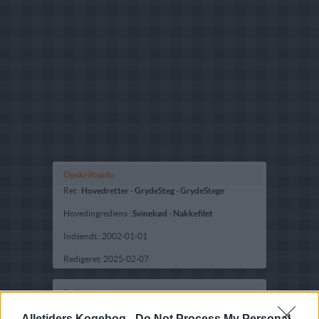
Opskriftsinfo
Ret :
Hovedretter
-
GrydeSteg - GrydeStege
Hovedingrediens :
Svinekød
-
Nakkefilet
Indsendt :
2002-01-01
Redigeret:
2025-02-07
Bedøm retten
Brugernes vurdering:
4.6
(
84
stemmer
)
Alletiders Kogebog -
Do Not Process My Personal