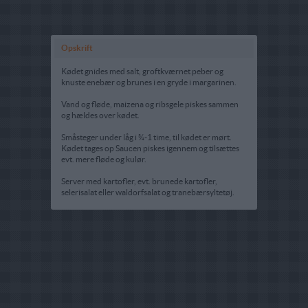
Opskrift
Kødet gnides med salt, groftkværnet peber og
knuste enebær og brunes i en gryde i margarinen.
Vand og fløde, maizena og ribsgele piskes sammen
og hældes over kødet.
Småsteger under låg i ¾-1 time, til kødet er mørt.
Kødet tages op Saucen piskes igennem og tilsættes
evt. mere fløde og kulør.
Server med kartofler, evt. brunede kartofler,
selerisalat eller waldorfsalat og tranebærsyltetøj.