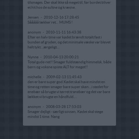
tilsmages. Der skal ikke så meget til, før bordet bliver
et hit hos de sultne og kræsne.
Jensen
-
2010-12-16 17:28:45
Sååååå lækker ret... MUMS !
anonym
-
2010-11-11 16:43:38
Efter en halv time var kødet brændt totalt fast i
bunden af gryden, og det minimale væske var blevet
helt tykt...ærgeligt...
Nynne
-
2010-04-13 20:00:21
Total gude-ret!! Smager fuldstændig himmelsk, både
børn og voksne spiste ALT for meget!!
michelle
-
2009-02-13 11:45:43
den er bare super god.Kødet skal have mindst en
time og retten smager bare super skøn...i stedet for
enebær så brugte vi tørret tranebær og det var bare
lækket vi brugte en håndfuld....
anonym
-
2008-03-28 17:53:03
Smager dejligt - særligt sovsen. Kødet skal stege
mindst 1 time. Nang