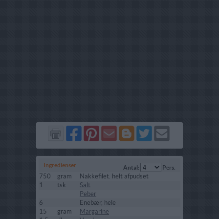
Del
Del
Send
Del
Del
Send
på
på
via
på
på
i
Facebook
Pinterest
GMail
Blogger
Twitter
mail
Ingredienser
Antal:
Pers.
750
gram
Nakkefilet. helt afpudset
1
tsk.
Salt
Peber
6
Enebær, hele
15
gram
Margarine