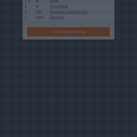
1.5
dl.
Vand
1
dl.
Piskefløde
1
tsk.
Maizena majsstivelse
1
spsk.
Ribsgele
Se næringsberegning