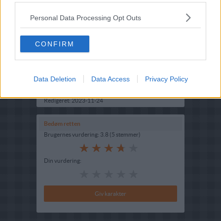
Personal Data Processing Opt Outs
Opskriftsinfo
Ret :
Hovedretter
-
Diverse Hovedretter
CONFIRM
Hovedingrediens :
Lammekød
-
Lammebov stykker
Oprindelsesland :
Marokko
Data Deletion
Data Access
Privacy Policy
Indsendt :
2003-02-11
Redigeret:
2023-11-24
Bedøm retten
Brugernes vurdering:
3.8
(
5
stemmer
)
Din vurdering: