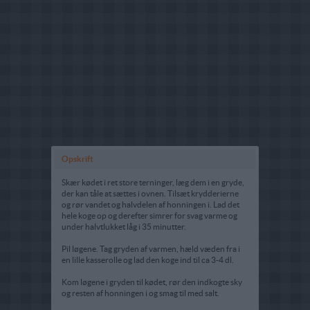
Opskrift
Skær kødet i ret store terninger, læg dem i en gryde,
der kan tåle at sættes i ovnen. Tilsæt krydderierne
og rør vandet og halvdelen af honningen i. Lad det
hele koge op og derefter simrer for svag varme og
under halvtlukket låg i 35 minutter.
Pil løgene. Tag gryden af varmen, hæld væden fra i
en lille kasserolle og lad den koge ind til ca 3-4 dl.
Kom løgene i gryden til kødet, rør den indkogte sky
og resten af honningen i og smag til med salt.