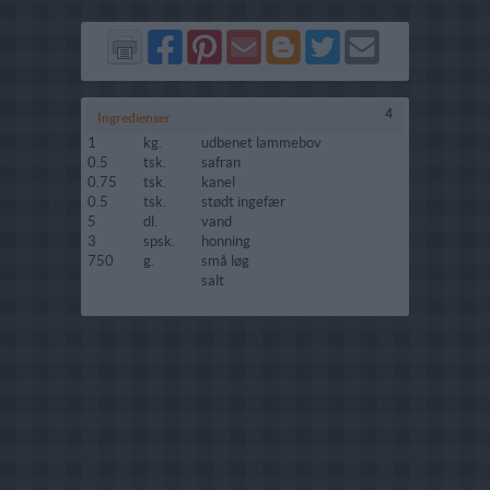
Del
Del
Send
Del
Del
Send
på
på
via
på
på
i
Facebook
Pinterest
GMail
Blogger
Twitter
mail
4
Ingredienser
1
kg.
udbenet lammebov
0.5
tsk.
safran
0.75
tsk.
kanel
0.5
tsk.
stødt ingefær
5
dl.
vand
3
spsk.
honning
750
g.
små løg
salt