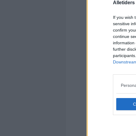
(1=
Alletider
If you wish 
sensitive in
confirm you
continue se
information 
further disc
participants
Kom
Downstream 
Ko
Persona
Kom
Ko
Jan