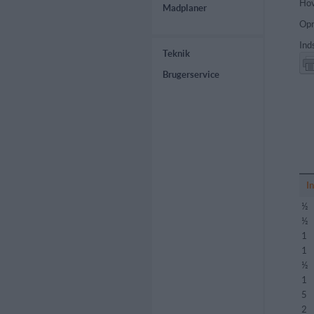
Hov
Madplaner
Opr
Ind
Teknik
Brugerservice
I
½
½
1
1
½
1
5
2