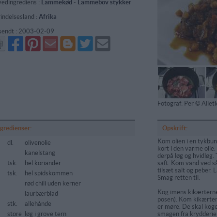
edingrediens :
Lammekød
-
Lammebov stykker
indelsesland :
Afrika
sendt :
2003-02-09
Del
Del
Send
Del
Del
Send
på
på
via
på
på
i
Facebook
Pinterest
GMail
Blogger
Twitter
mail
Fotograf: Per © Alle
ngredienser:
Opskrift:
Kom olien i en tykbun
dl.
olivenolie
kort i den varme olie.
kanelstang
derpå løg og hvidløg. 
tsk.
hel koriander
saft. Kom vand ved s
tilsæt salt og peber. 
tsk.
hel spidskommen
Smag retten til.
rød chili uden kerner
Kog imens kikærterne 
laurbærblad
posen). Kom kikærter
stk.
allehånde
er møre. De skal koge
store
løg i grove tern
smagen fra krydderiern