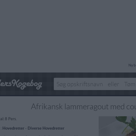
Ny b
Afrikansk lammeragout med co
al:
8 Pers.
 :
Hovedretter
-
Diverse Hovedretter