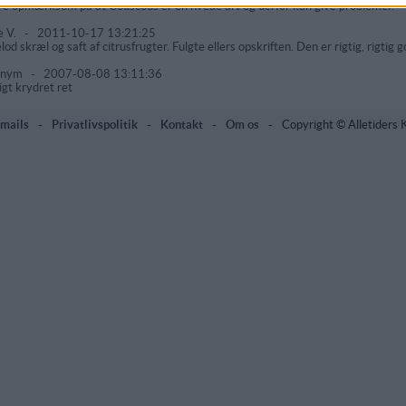
e opmærksom på at Couscous er en hvede art og derfor kan give problemer.
e V.
-
2011-10-17 13:21:25
lod skræl og saft af citrusfrugter. Fulgte ellers opskriften. Den er rigtig, rigtig 
onym
-
2007-08-08 13:11:36
ligt krydret ret
mails
-
Privatlivspolitik
-
Kontakt
-
Om os
-
Copyright © Alletiders