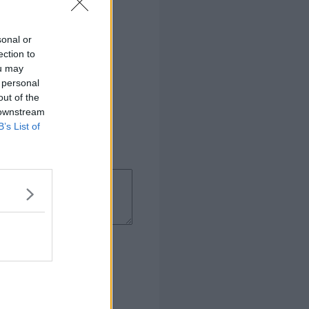
sonal or
ection to
ou may
 personal
out of the
 downstream
B’s List of