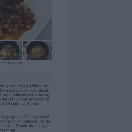
tiders Kogebog
det gryde, steg krydderierne
 Kom kød i og brun det, tilsæt
Tilsæt abrikoser, citrusskal og -
å det står 2/3 op om kødet og
Lad det simre ca. 1 time.
i rigeligt vand (se kogetid på
ne ned til lammekødet, når de
 med ca. 15 min. for at suge
e til sig.