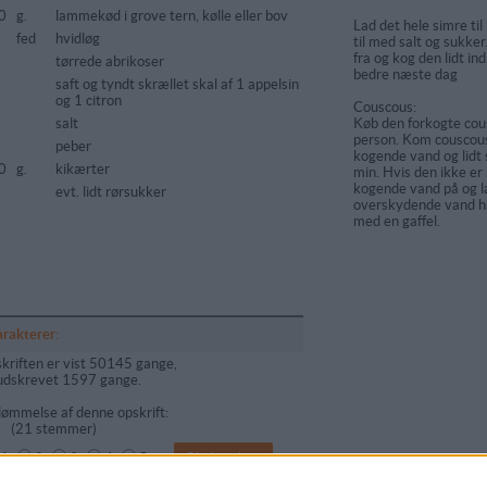
0
g.
lammekød i grove tern, kølle eller bov
Lad det hele simre ti
fed
hvidløg
til med salt og sukker
fra og kog den lidt i
tørrede abrikoser
bedre næste dag
saft og tyndt skrællet skal af 1 appelsin
og 1 citron
Couscous:
salt
Køb den forkogte cou
person. Kom couscouse
peber
kogende vand og lidt 
0
g.
kikærter
min. Hvis den ikke er
kogende vand på og lad
evt. lidt rørsukker
overskydende vand hæl
med en gaffel.
arakterer:
kriften er vist 50145 gange,
udskrevet 1597 gange.
ømmelse af denne opskrift:
(
21
stemmer)
1
2
3
4
5