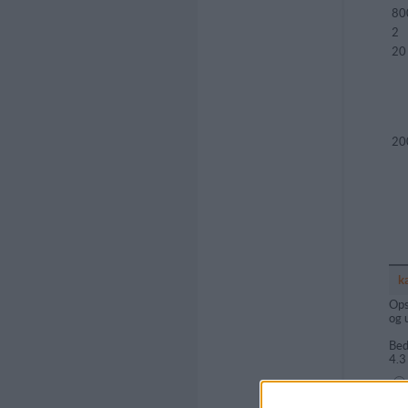
80
2
20
20
k
Ops
og 
Bed
4.3