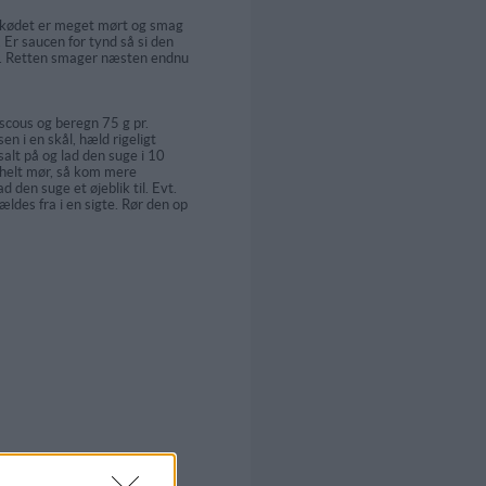
l kødet er meget mørt og smag
. Er saucen for tynd så si den
nd. Retten smager næsten endnu
scous og beregn 75 g pr.
n i en skål, hæld rigeligt
salt på og lad den suge i 10
 helt mør, så kom mere
 den suge et øjeblik til. Evt.
des fra i en sigte. Rør den op