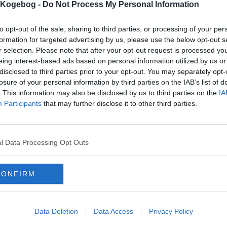
dårligst, 5=bedst)
s Kogebog -
Do Not Process My Personal Information
to opt-out of the sale, sharing to third parties, or processing of your per
formation for targeted advertising by us, please use the below opt-out s
r selection. Please note that after your opt-out request is processed y
eing interest-based ads based on personal information utilized by us or
disclosed to third parties prior to your opt-out. You may separately opt-
losure of your personal information by third parties on the IAB’s list of
. This information may also be disclosed by us to third parties on the
IA
mentar fra:
Participants
that may further disclose it to other third parties.
mmentar:
l Data Processing Opt Outs
CONFIRM
mentaren skal godkendes før den bliver synlig
mmentarer
Data Deletion
Data Access
Privacy Policy
nik
-
2013-09-19 20:41:47