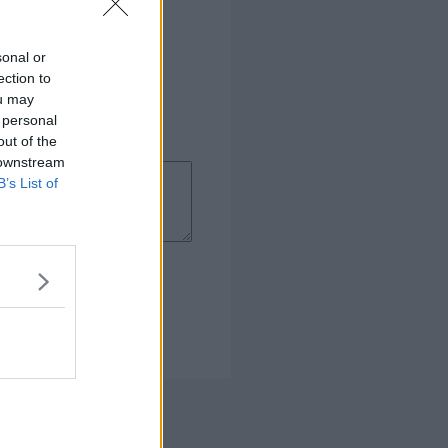
sonal or
ection to
ou may
 personal
out of the
 downstream
B’s List of
 Kogebog