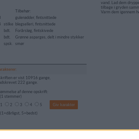
vand. Lad dem dryppe
tilbage i gryden sam
Tilbehør:
Varm dem igennem he
3
gulerødder, fintsnittede
4
stilke
blegselleri, fintsnittede
bdt.
Forårsløg, fintskivede
bdt.
Grønne asparges, delt i mindre stykker
spsk.
smør
arakterer:
kriften er vist 10916 gange,
udskrevet 222 gange.
ømmelse af denne opskrift:
(
1
stemmer)
1
2
3
4
5
dårligst, 5=bedst)