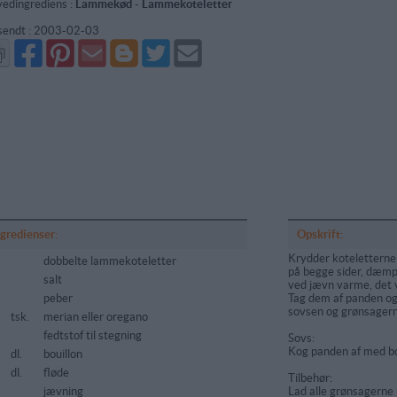
edingrediens :
Lammekød
-
Lammekoteletter
sendt :
2003-02-03
Del
Del
Send
Del
Del
Send
på
på
via
på
på
i
Facebook
Pinterest
GMail
Blogger
Twitter
mail
ngredienser:
Opskrift:
Krydder koteletterne
dobbelte lammekoteletter
på begge sider, dæm
salt
ved jævn varme, det v
peber
Tag dem af panden og
sovsen og grønsagern
tsk.
merian eller oregano
fedtstof til stegning
Sovs:
Kog panden af med bou
dl.
bouillon
dl.
fløde
Tilbehør:
jævning
Lad alle grønsagerne k