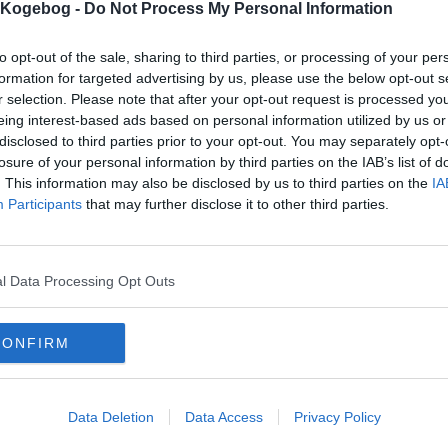
s Kogebog -
Do Not Process My Personal Information
to opt-out of the sale, sharing to third parties, or processing of your per
formation for targeted advertising by us, please use the below opt-out s
r selection. Please note that after your opt-out request is processed y
mentar fra:
eing interest-based ads based on personal information utilized by us or
disclosed to third parties prior to your opt-out. You may separately opt-
mmentar:
losure of your personal information by third parties on the IAB’s list of
. This information may also be disclosed by us to third parties on the
IA
Participants
that may further disclose it to other third parties.
l Data Processing Opt Outs
mentaren skal godkendes før den bliver synlig
mmentarer
CONFIRM
 er ikke tilføjet nogen kommentar til denne opskrift endnu
mails
-
Privatlivspolitik
-
Kontakt
-
Om os
-
Copyright © Alletiders
Data Deletion
Data Access
Privacy Policy