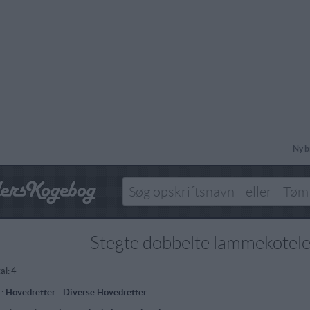
Ny b
Stegte dobbelte lammekotele
al:
4
 :
Hovedretter
-
Diverse Hovedretter