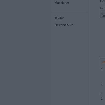
Hov
Madplaner
Ind
Teknik
Brugerservice
I
4
1
4
1