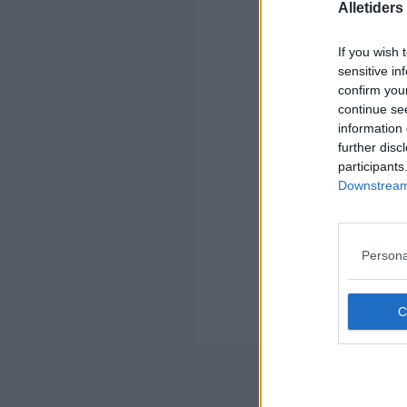
Alletider
If you wish 
sensitive in
confirm you
Kom
continue se
information 
Ko
further disc
participants
Downstream 
Persona
Kom
Ko
Der
Nyheds