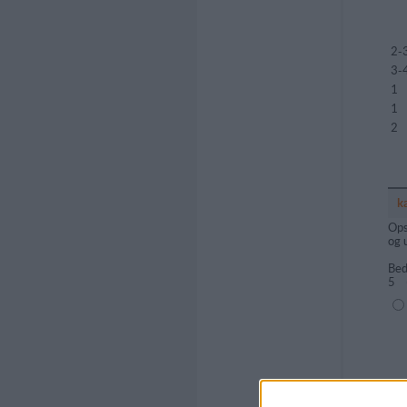
2-
3-
1
1
2
k
Ops
og 
Bed
5
(1=