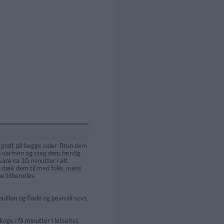
 godt på begge sider. Brun dem
p varmen og steg dem færdig
are ca 10 minutter i alt.
 dæk dem til med folie, mens
e tilberedes.
illon og fløde og jævn til sovs.
oge i få minutter i letsaltet