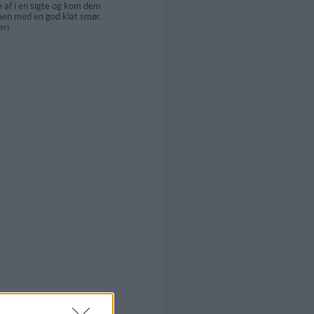
 af i en sigte og kom dem
men med en god klat smør.
ri.