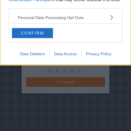
third parties.
Hovedingrediens :
Svinekød
-
Svinekoteletter
Personal Data Processing Opt Outs
Indsendt :
2003-01-28
Redigeret:
2025-07-01
CONFIRM
Bedøm retten
Brugernes vurdering:
4.5
(
4
stemmer
)
Data Deletion
Data Access
Privacy Policy
Din vurdering: