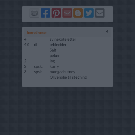
Del
Del
Send
Del
Del
Send
på
på
via
på
på
i
Facebook
Pinterest
GMail
Blogger
Twitter
mail
4
Ingredienser
4
svinekoteletter
4½
dl.
æblecider
Salt
peber
2
løg
2
spsk.
karry
3
spsk.
mangochutney
Olivenolie til stegning