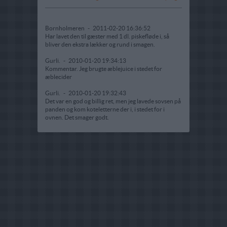
Bornholmeren
-
2011-02-20 16:36:52
Har lavet den til gæster med 1 dl. piskefløde i, så
bliver den ekstra lækker og rund i smagen.
Gurli.
-
2010-01-20 19:34:13
Kommentar. Jeg brugte æblejuice i stedet for
æblecider
Gurli.
-
2010-01-20 19:32:43
Det var en god og billig ret, men jeg lavede sovsen på
panden og kom koteletterne der i, i stedet for i
ovnen. Det smager godt.