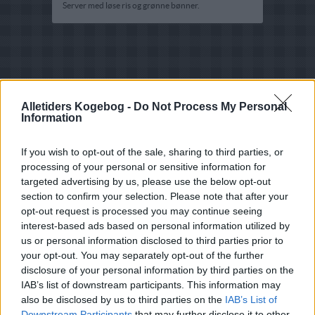
Server med løse ris og grønne bønner.
Alletiders Kogebog -
Do Not Process My Personal
Information
If you wish to opt-out of the sale, sharing to third parties, or
processing of your personal or sensitive information for
targeted advertising by us, please use the below opt-out
section to confirm your selection. Please note that after your
opt-out request is processed you may continue seeing
interest-based ads based on personal information utilized by
us or personal information disclosed to third parties prior to
your opt-out. You may separately opt-out of the further
disclosure of your personal information by third parties on the
IAB’s list of downstream participants. This information may
Opskriftsinfo
also be disclosed by us to third parties on the
IAB’s List of
Ret :
Hovedretter
-
Diverse Hovedretter
Downstream Participants
that may further disclose it to other