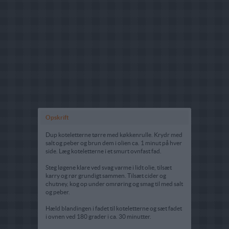
Opskrift
Dup koteletterne tørre med køkkenrulle. Krydr med
salt og peber og brun dem i olien ca. 1 minut på hver
side. Læg koteletterne i et smurt ovnfast fad.
Steg løgene klare ved svag varme i lidt olie, tilsæt
karry og rør grundigt sammen. Tilsæt cider og
chutney, kog op under omrøring og smag til med salt
og peber.
Hæld blandingen i fadet til koteletterne og sæt fadet
i ovnen ved 180 grader i ca. 30 minutter.