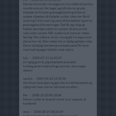
Denne ret minder ret meget om min måde at lave hot
noodle wok på. Her tager jeg lidt olie i en gryde,
tilsætter en frossen grønsagsblanding til den er
optøet, tilsætter så 4 plader nudler (dem der fås til
omkring 5-6 kroner) og vand så det dækker og en-to
grønsagsbouillonterninger. Det får jeg i kog og
hakker jævnligt nudlerne i stykker så de kommer
ned under vandet. Når nudlerne er møre er retten
færdig. Min måde er en lyn-ret og går hurtigere end
denne her ret. Men retten her er dejlig og fejler intet.
Det er så dejligt det kæmpe arbejde søde Per laver
med mad og tager billeder med videre.
lulu
-
2009-07-11 16:02:07
en rigtig god ret, jeg tilsættede pressede
hvidløg,ærter med kyllinge strimler. det smagte
skøønt
sandra
-
2009-05-20 14:39:34
den bliver lavet igen og igen den er helt fantastisk og
rigtig nem naar man er lidt traet om aften..
Per
-
2008-10-20 08:18:08
Mener nudler er lavet af rismel, hvor pasta er af
hvedemel
Anni
-
2008-08-25 08:26:09
hvilken forskel er der på nudler og pasta?