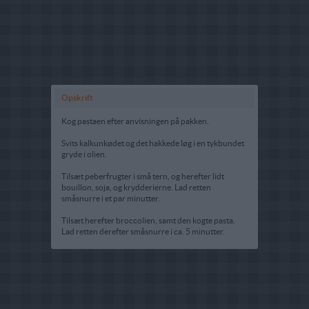
Opskrift
Kog pastaen efter anvisningen på pakken.
Svits kalkunkødet og det hakkede løg i en tykbundet
gryde i olien.
Tilsæt peberfrugter i små tern, og herefter lidt
bouillon, soja, og krydderierne. Lad retten
småsnurre i et par minutter.
Tilsæt herefter broccolien, samt den kogte pasta.
Lad retten derefter småsnurre i ca. 5 minutter.