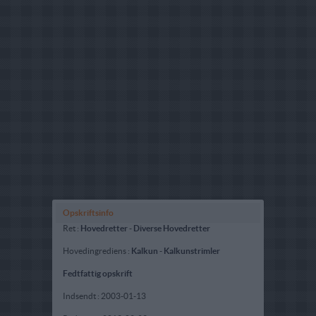
Opskriftsinfo
Ret :
Hovedretter
-
Diverse Hovedretter
Hovedingrediens :
Kalkun
-
Kalkunstrimler
Fedtfattig opskrift
Indsendt :
2003-01-13