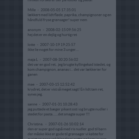
Mille
-
2008-05-05 17:35:01
lækkert med lidt fløde, paprika, champignoner og en
håndfuld fryse grønsager! super nem
anonym
-
2008-02-15 09:56:25
hej det er en dejlig og hurtig ret
lotte
-
2007-10-19 19:25:57
ikke lie noget for mine 3 unger....
maja L
-
2007-08-30 20:56:02
det var en god ret.. jeg brugte kyllingekød istedet, og
kom champignon, ananas i... det var lækkerier for
ganen
mae
-
2007-03-15 12:52:42
krydret, det er vist så meget sagt! En lidt tam ret,
synes jeg.
sanne
-
2007-01-31 10:28:43
jeg puttede et bæger pikant ost i og brugte nudler i
stedet for pasta......det smagte super !!!
Christina.
-
2007-01-26 10:02:14
den er super god også med ris nudler. god til børn
der måske ikke er gode til grønsager vi købte for
øvrigt en pose vok blanding i netto og kom i super