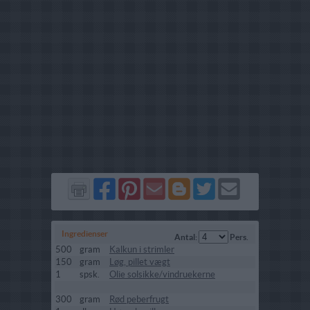
Del
Del
Send
Del
Del
Send
på
på
via
på
på
i
Facebook
Pinterest
GMail
Blogger
Twitter
mail
Ingredienser
Antal:
Pers.
500
gram
Kalkun i strimler
150
gram
Løg, pillet vægt
1
spsk.
Olie solsikke/vindruekerne
300
gram
Rød peberfrugt