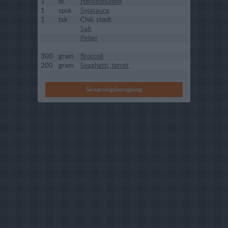
1
dl.
Hønsebouillon
1
spsk.
Sojasauce
1
tsk.
Chili, stødt
Salt
Peber
300
gram
Broccoli
200
gram
Spaghetti, tørret
Se næringsberegning