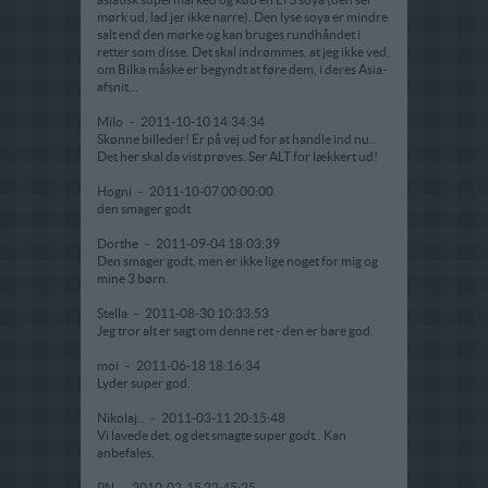
mørk ud, lad jer ikke narre). Den lyse soya er mindre
salt end den mørke og kan bruges rundhåndet i
retter som disse. Det skal indrømmes, at jeg ikke ved,
om Bilka måske er begyndt at føre dem, i deres Asia-
afsnit...
Milo
-
2011-10-10 14:34:34
Skønne billeder! Er på vej ud for at handle ind nu..
Det her skal da vist prøves. Ser ALT for lækkert ud!
Hogni
-
2011-10-07 00:00:00
den smager godt
Dorthe
-
2011-09-04 18:03:39
Den smager godt, men er ikke lige noget for mig og
mine 3 børn.
Stella
-
2011-08-30 10:33:53
Jeg tror alt er sagt om denne ret - den er bare god.
moi
-
2011-06-18 18:16:34
Lyder super god.
Nikolaj..
-
2011-03-11 20:15:48
Vi lavede det, og det smagte super godt.. Kan
anbefales.
PN
-
2010-02-15 22:45:25