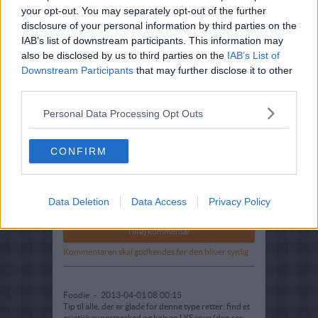
your opt-out. You may separately opt-out of the further
disclosure of your personal information by third parties on the
IAB’s list of downstream participants. This information may
also be disclosed by us to third parties on the
IAB’s List of
Downstream Participants
that may further disclose it to other
third parties.
Personal Data Processing Opt Outs
Komentarer
CONFIRM
Data Deletion
Data Access
Privacy Policy
Kommentaren skal godkendes før den bliver synlig
Foodie
-
2013-04-01 08:00:15
Tip til alle, der er glade for denne type retter: find et
asiatisk supermarked og køb en LYS soya (den ser