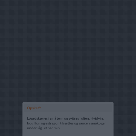
Opskrift
Løget skæres i små tern og svitses i olien. Hvidvin,
bouillon og estragon tilsættes og saucen småkoger
under låg i et par min.