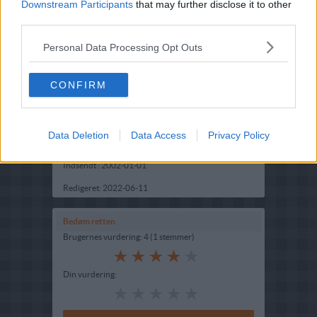
Downstream Participants
that may further disclose it to other
third parties.
Personal Data Processing Opt Outs
CONFIRM
Opskriftsinfo
Ret :
Hovedretter
-
Diverse Hovedretter
Data Deletion
Data Access
Privacy Policy
Hovedingrediens :
Lammekød
-
Lammeschnitzel
Indsendt :
2002-01-01
Redigeret:
2022-06-11
Bedøm retten
Brugernes vurdering:
4
(
1
stemmer
)
Din vurdering: