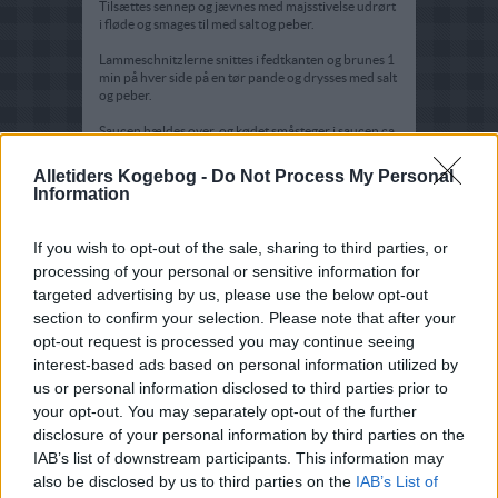
Tilsættes sennep og jævnes med majsstivelse udrørt
i fløde og smages til med salt og peber.
Lammeschnitzlerne snittes i fedtkanten og brunes 1
min på hver side på en tør pande og drysses med salt
og peber.
Saucen hældes over, og kødet småsteger i saucen ca.
10 min. til kødet er mørt.
Alletiders Kogebog -
Do Not Process My Personal
Serveres med Kartofler eller løse ris samt
Information
grøntsager.
If you wish to opt-out of the sale, sharing to third parties, or
processing of your personal or sensitive information for
targeted advertising by us, please use the below opt-out
section to confirm your selection. Please note that after your
opt-out request is processed you may continue seeing
interest-based ads based on personal information utilized by
us or personal information disclosed to third parties prior to
your opt-out. You may separately opt-out of the further
disclosure of your personal information by third parties on the
IAB’s list of downstream participants. This information may
also be disclosed by us to third parties on the
IAB’s List of