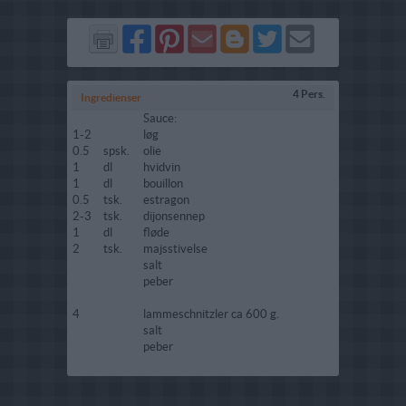
Del
Del
Send
Del
Del
Send
på
på
via
på
på
i
Facebook
Pinterest
GMail
Blogger
Twitter
mail
4 Pers.
Ingredienser
Sauce:
1-2
løg
0.5
spsk.
olie
1
dl
hvidvin
1
dl
bouillon
0.5
tsk.
estragon
2-3
tsk.
dijonsennep
1
dl
fløde
2
tsk.
majsstivelse
salt
peber
4
lammeschnitzler ca 600 g.
salt
peber