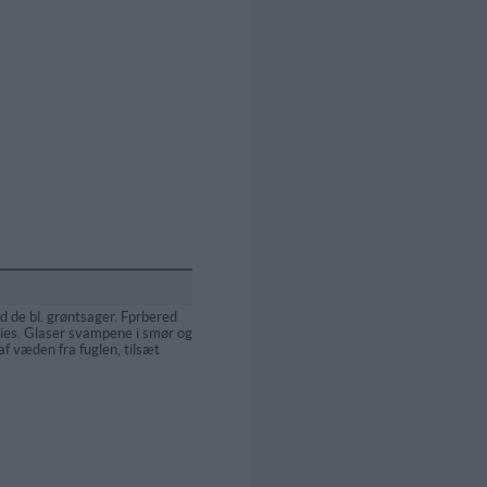
 de bl. grøntsager. Fprbered
ties. Glaser svampene i smør og
af væden fra fuglen, tilsæt