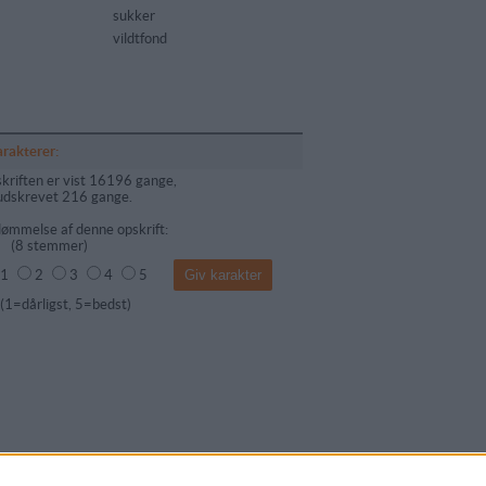
sukker
vildtfond
arakterer:
kriften er vist 16196 gange,
udskrevet 216 gange.
ømmelse af denne opskrift:
(
8
stemmer)
1
2
3
4
5
dårligst, 5=bedst)