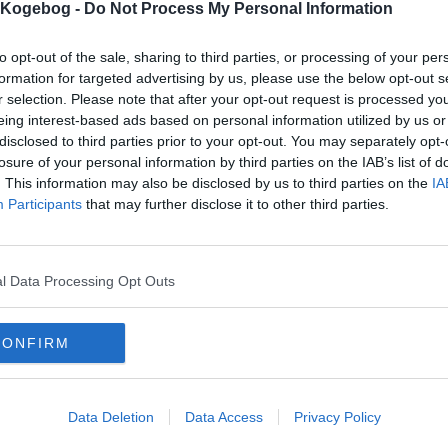
s Kogebog -
Do Not Process My Personal Information
mentar fra:
to opt-out of the sale, sharing to third parties, or processing of your per
mmentar:
formation for targeted advertising by us, please use the below opt-out s
r selection. Please note that after your opt-out request is processed y
eing interest-based ads based on personal information utilized by us or
disclosed to third parties prior to your opt-out. You may separately opt-
losure of your personal information by third parties on the IAB’s list of
. This information may also be disclosed by us to third parties on the
IA
Participants
that may further disclose it to other third parties.
mentaren skal godkendes før den bliver synlig
mmentarer
tildig
-
2017-10-08 13:49:05
l Data Processing Opt Outs
kriften er skrevet som var den en 7 årig's stil. Kort, for kort og for mange stavefe
 stjerner eller et 2 tal på karakter skalaen. OMMER!
-
2014-11-19 23:22:10
CONFIRM
kriften har ingen mængde-angivelse og ingen detaljer overhovedet ift tilbered
mails
-
Privatlivspolitik
-
Kontakt
-
Om os
-
Copyright © Alletiders
Data Deletion
Data Access
Privacy Policy