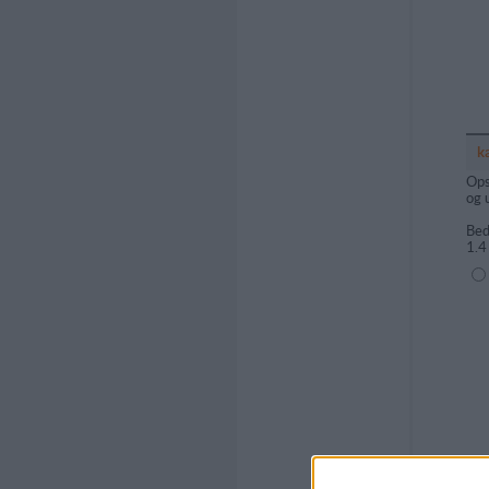
k
Ops
og 
Bed
1.4
(1=