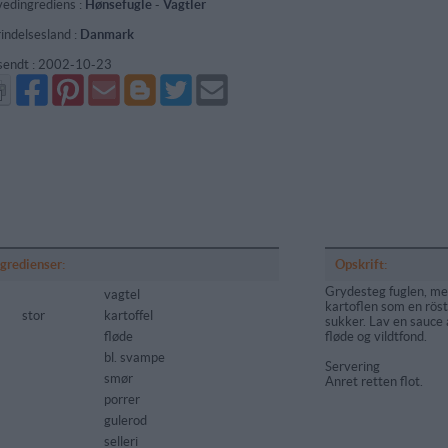
edingrediens :
Hønsefugle
-
Vagtler
indelsesland :
Danmark
sendt :
2002-10-23
Del
Del
Send
Del
Del
Send
på
på
via
på
på
i
Facebook
Pinterest
GMail
Blogger
Twitter
mail
ngredienser:
Opskrift:
Grydesteg fuglen, med
vagtel
kartoflen som en rös
stor
kartoffel
sukker. Lav en sauce 
fløde
fløde og vildtfond.
bl. svampe
Servering
smør
Anret retten flot.
porrer
gulerod
selleri