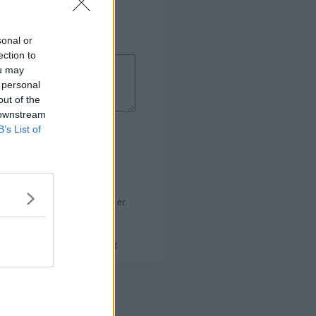
sonal or
ection to
ou may
 personal
out of the
 downstream
B’s List of
jl i forhold til hvor kort den er.
ningen. Fuldstændig ubrugelig
 Kogebog