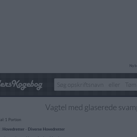
Ny b
Vagtel med glaserede sva
al:
1 Portion
 :
Hovedretter
-
Diverse Hovedretter