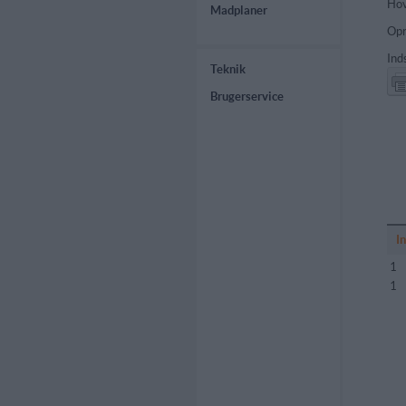
Hov
Madplaner
Opr
Ind
Teknik
Brugerservice
I
1
1