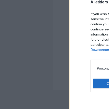
Alletider
Kom
If you wish 
Ko
sensitive in
confirm you
continue se
information 
further disc
participants
Downstream 
Kom
Ko
mig
Persona
Ops
2/5
SP
Ops
Nyheds