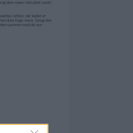
kog dem møre i letsaltet vand i
sættes retten, når kødet er
tten ikke koge mere. Smag den
ér den sammen med de nye