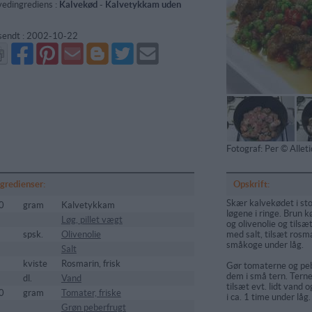
edingrediens :
Kalvekød
-
Kalvetykkam uden
sendt :
2002-10-22
Del
Del
Send
Del
Del
Send
på
på
via
på
på
i
Facebook
Pinterest
GMail
Blogger
Twitter
mail
Fotograf: Per © Alle
ngredienser:
Opskrift:
Skær kalvekødet i sto
0
gram
Kalvetykkam
løgene i ringe. Brun 
Løg, pillet vægt
og olivenolie og tilsæ
spsk.
Olivenolie
med salt, tilsæt rosm
småkoge under låg.
Salt
kviste
Rosmarin, frisk
Gør tomaterne og peb
dem i små tern. Terne
dl.
Vand
tilsæt evt. lidt vand 
0
gram
Tomater, friske
i ca. 1 time under låg.
Grøn peberfrugt