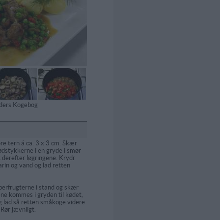
tiders Kogebog
re tern á ca. 3 x 3 cm. Skær
kødstykkerne i en gryde i smør
t derefter løgringene. Krydr
arin og vand og lad retten
erfrugterne i stand og skær
ne kommes i gryden til kødet,
og lad så retten småkoge videre
 Rør jævnligt.