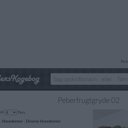
Ny b
Peberfrugtgryde 02
al:
Pers.
 :
Hovedretter
-
Diverse Hovedretter