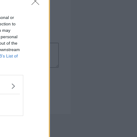
sonal or
ection to
ou may
 personal
out of the
 downstream
B’s List of
l er skønt.
 Kogebog