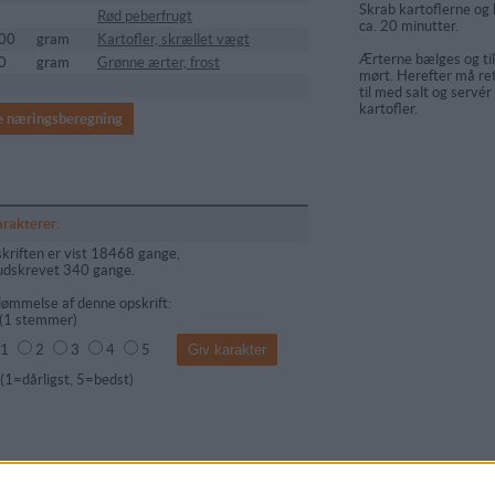
Skrab kartoflerne og 
Rød peberfrugt
ca. 20 minutter.
00
gram
Kartofler, skrællet vægt
Ærterne bælges og til
0
gram
Grønne ærter, frost
mørt. Herefter må re
til med salt og serv
kartofler.
e næringsberegning
arakterer:
kriften er vist 18468 gange,
udskrevet 340 gange.
ømmelse af denne opskrift:
(
1
stemmer)
1
2
3
4
5
dårligst, 5=bedst)