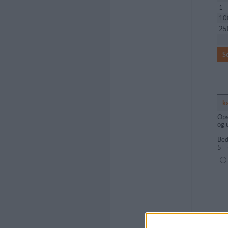
1
10
25
S
k
Ops
og 
Bed
5
(1=