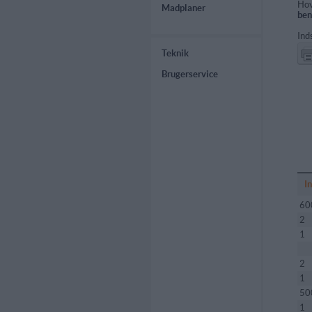
Hov
Madplaner
ben
Ind
Teknik
Brugerservice
I
60
2
1
2
1
50
1