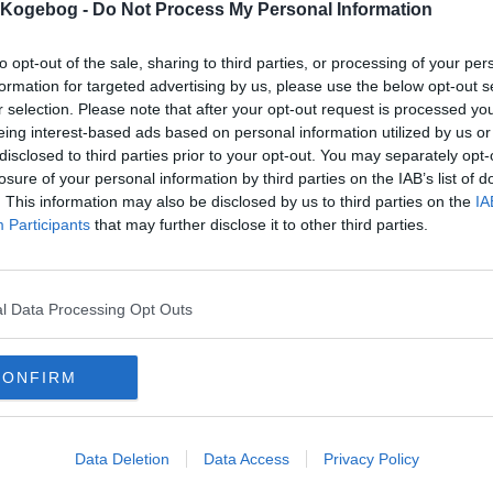
s Kogebog -
Do Not Process My Personal Information
to opt-out of the sale, sharing to third parties, or processing of your per
formation for targeted advertising by us, please use the below opt-out s
mentar fra:
r selection. Please note that after your opt-out request is processed y
eing interest-based ads based on personal information utilized by us or
mmentar:
disclosed to third parties prior to your opt-out. You may separately opt-
losure of your personal information by third parties on the IAB’s list of
. This information may also be disclosed by us to third parties on the
IA
Participants
that may further disclose it to other third parties.
mentaren skal godkendes før den bliver synlig
l Data Processing Opt Outs
mmentarer
onym
-
2008-10-18 19:12:25
CONFIRM
ger super godt brugte flåede tomater og champions.vi fik ris og italiensk brød ti
mails
-
Privatlivspolitik
-
Kontakt
-
Om os
-
Copyright © Alletiders
Data Deletion
Data Access
Privacy Policy