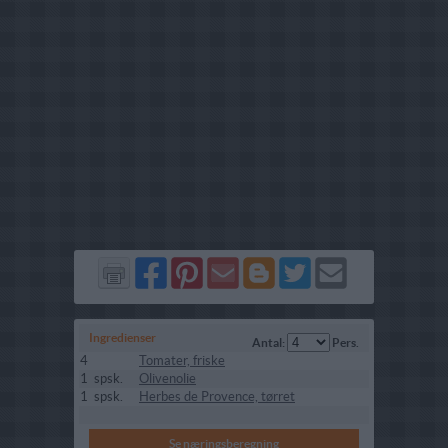
Del
Del
Send
Del
Del
Send
på
på
via
på
på
i
Facebook
Pinterest
GMail
Blogger
Twitter
mail
Ingredienser
Antal:
Pers.
4
Tomater, friske
1
spsk.
Olivenolie
1
spsk.
Herbes de Provence, tørret
Se næringsberegning