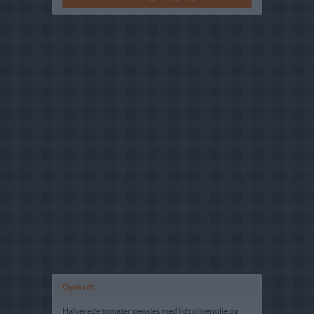
Opskrift
Halverede tomater pensles med lidt olivenolie og