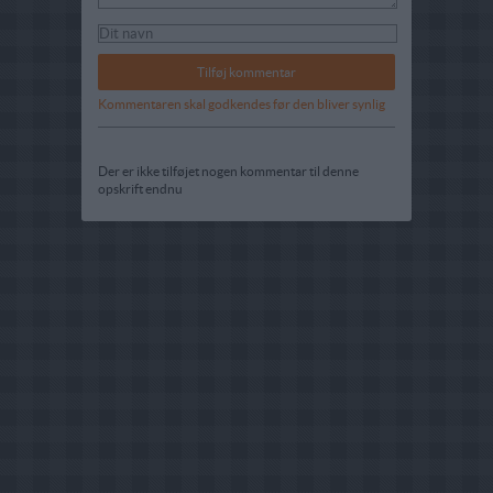
Kommentaren skal godkendes før den bliver synlig
Der er ikke tilføjet nogen kommentar til denne
opskrift endnu