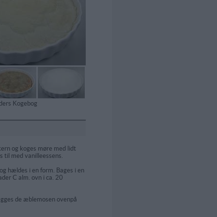
tiders Kogebog
tern og koges møre med lidt
s til med vanilleessens.
g hældes i en form. Bages i en
der C alm. ovn i ca. 20
lægges de æblemosen ovenpå