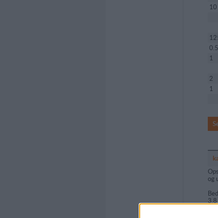
10
12
0.
1
2
1
S
k
Ops
og 
Bed
3.8