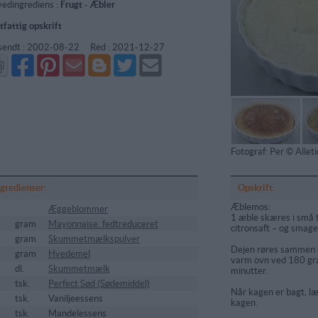
edingrediens :
Frugt
-
Æbler
tfattig opskrift
sendt :
2002-08-22
Red :
2021-12-27
Del
Del
Send
Del
Del
Send
på
på
via
på
på
i
Facebook
Pinterest
GMail
Blogger
Twitter
mail
Fotograf: Per © Alle
ngredienser:
Opskrift:
Æblemos:
Æggeblommer
1 æble skæres i små 
gram
Mayonnaise. fedtreduceret
citronsaft – og smage
gram
Skummetmælkspulver
Dejen røres sammen o
gram
Hvedemel
varm ovn ved 180 gra
5
dl.
Skummetmælk
minutter.
tsk.
Perfect Sød (Sødemiddel)
Når kagen er bagt, 
tsk.
Vaniljeessens
kagen.
5
tsk.
Mandelessens