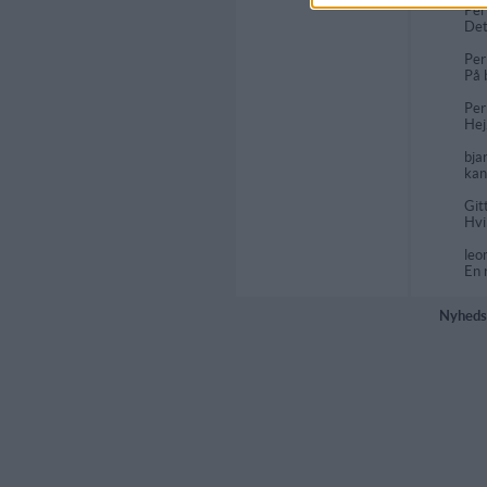
Pe
Det
Pe
På 
Per
Hej
bja
kan
Git
Hvi
le
En 
Nyheds