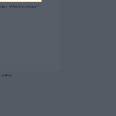
or navnet bedstemorkage ?
 Kogebog