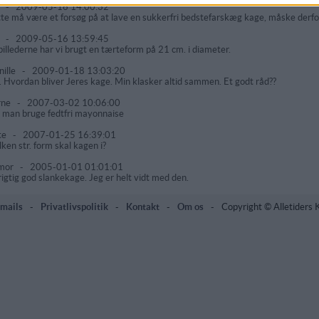
r
-
2009-05-16 14:00:32
te må være et forsøg på at lave en sukkerfri bedstefarskæg kage, måske derf
r
-
2009-05-16 13:59:45
billederne har vi brugt en tærteform på 21 cm. i diameter.
nille
-
2009-01-18 13:03:20
. Hvordan bliver Jeres kage. Min klasker altid sammen. Et godt råd??
rne
-
2007-03-02 10:06:00
 man bruge fedtfri mayonnaise
te
-
2007-01-25 16:39:01
lken str. form skal kagen i?
omor
-
2005-01-01 01:01:01
rigtig god slankekage. Jeg er helt vidt med den.
mails
-
Privatlivspolitik
-
Kontakt
-
Om os
-
Copyright © Alletiders