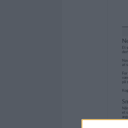
Ne
Et 
der
Nav
at 
For
vær
på 
Kog
Sm
Når
et 
ægg
ge