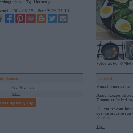
edingrediens :
Æg
-
Hønseæg
sendt :
2002-08-19
Red :
2025-06-10
Del
Del
Send
Del
Del
Send
på
på
via
på
på
i
Facebook
Pinterest
GMail
Blogger
Twitter
mail
Fotograf: Per © Alle
ngredienser:
Opskrift:
Vandet bringes i kog.
Æg M/L, hele
Vand
Ægget lægges på en sk
7 minutter for M/L st
e næringsberegning
Det varme vand hælde
over og æggene står c
de pilles.
Tips: