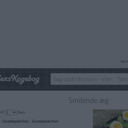
Ny b
Smilende æg
al:
Pers.
 :
Grundopskrifter
-
Grundopskrifter