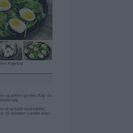
tiders Kogebog
e og puttes i gryden. Kog i ca.
ørrelse æg.
s af og koldt vand hældes
a. 10 minutter i vandet inden