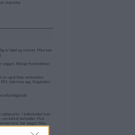
er størrelse.
dig er blød og cremet. Man kan
g.
ner ægget. Mange foretrækker
et er også hele ventetiden
et M/L størrelse æg. Kogetiden
nd efterfølgende.
 opbevares. I køleskabet kan
 i en lukket beholder. Hvis
temperatur, bør ægget ikke