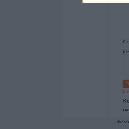
Kom
Ko
Kom
Ko
Der
Nyheds