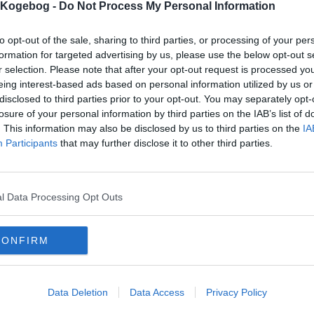
s Kogebog -
Do Not Process My Personal Information
te stillede spørgsmål om smilende æg (FAQ)
to opt-out of the sale, sharing to third parties, or processing of your per
or lang tid skal et smilende æg have​?
formation for targeted advertising by us, please use the below opt-out s
smilende æg skal koge i ca. 7 min, hvis der er tale om et M/L størrelse æg. Et lill
r selection. Please note that after your opt-out request is processed y
eing interest-based ads based on personal information utilized by us or
ad er et smilende æg​?
disclosed to third parties prior to your opt-out. You may separately opt-
smilende æg er en blanding mellem et hårdkogt og et blødkogt æg.
losure of your personal information by third parties on the IAB’s list of
orfor hedder det smilende æg​?
. This information may also be disclosed by us to third parties on the
IA
Participants
that may further disclose it to other third parties.
 hedder et smilende æg fordi ægget ”smiler” når man åbner ægget. Blommen give
arakterer:
kriften er vist 327253 gange,
l Data Processing Opt Outs
udskrevet 368 gange.
ømmelse af denne opskrift:
(
63
stemmer)
CONFIRM
1
2
3
4
5
dårligst, 5=bedst)
Data Deletion
Data Access
Privacy Policy