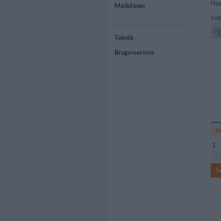
Hov
Madplaner
Ind
Teknik
Brugerservice
I
1
S