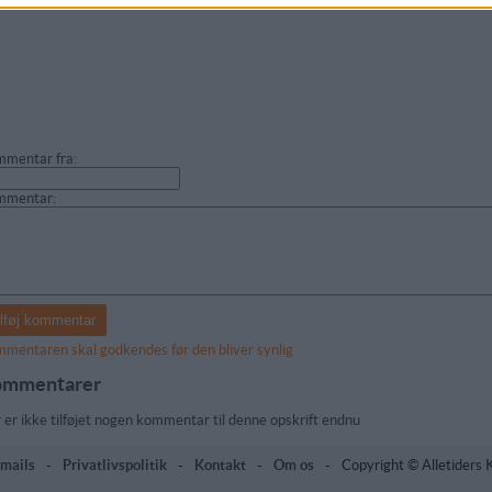
mentar fra:
mmentar:
mentaren skal godkendes før den bliver synlig
mmentarer
 er ikke tilføjet nogen kommentar til denne opskrift endnu
mails
-
Privatlivspolitik
-
Kontakt
-
Om os
-
Copyright © Alletiders