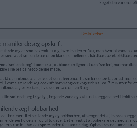
kogetiden varierer eft
Beskrivelse:
m smilende æg opskrift
smilende æg er som bekendt et æg, hvor hviden er fast, men hvor blommen sta
for sige, at et smilende æg er en blanding mellem et hårdkogt og et blødkogt æ
net ”smilende æg” kommer af, at blommen ligner at den ”smiler”, når man åb
spise sine æg på netop denne måde.
 at få et smilende æg, er kogetiden afgørende. Et smilende æg tager tid, men d
d. I vores smilende æg opskrift har vi angivet kogetiden til ca. 7 minutter for 
smilende æg er kortere, hvis der er tale om en S æg.
 altid smilende æg i rigeligt, kogende vand og køl straks æggene ned i koldt va
ilende æg holdbarhed
 det kommer til et smilende æg og holdbarhed, afhænger det af, hvordan ægget
smilende æg holde sig i op til to dage. Det er vigtigt at opbevare det med skal og
et er skrællet, bør det spises inden for samme dag. Opbevares det under stue
mmes.