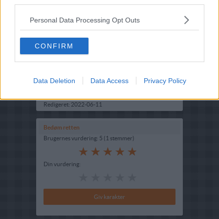
third parties.
Personal Data Processing Opt Outs
CONFIRM
Opskriftsinfo
Ret :
Hovedretter
-
Diverse Hovedretter
Hovedingrediens :
Struds
-
Strudsefilet
Data Deletion
Data Access
Privacy Policy
Indsendt :
2002-08-10
Redigeret:
2022-06-11
Bedøm retten
Brugernes vurdering:
5
(
1
stemmer
)
Din vurdering: