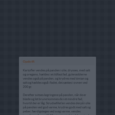
Opskrift
Kartofler vendes på panden i olie, drysses, med salt
og oregano, hældes i et ildfast fad, gulerødderne
vendes også på panden, og krydres med timian og
salt og hældes også i fadet, det sættes i ovnen ved
200 gr.
Derefter svitses løgringene på panden, når de er
bløde og let brune kommes de i et mindre fad,
hvortil der er låg. Strudsefilet'en vendes derpå i olie
på panden ved god varme, krydres godt med salt og
peber, færdigsteges ved svag varme, vendes