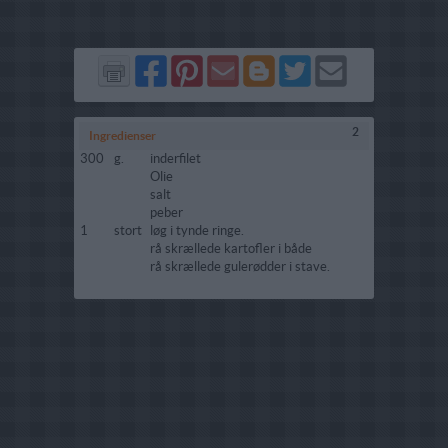
Del
Del
Send
Del
Del
Send
på
på
via
på
på
i
Facebook
Pinterest
GMail
Blogger
Twitter
mail
2
Ingredienser
300
g.
inderfilet
Olie
salt
peber
1
stort
løg i tynde ringe.
rå skrællede kartofler i både
rå skrællede gulerødder i stave.