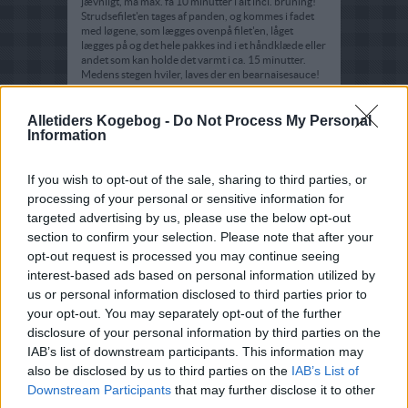
jævnligt, må max. få 10 minutter i alt incl. bruning!
Strudsefilet'en tages af panden, og kommes i fadet
med løgene, som lægges ovenpå filet'en, låget
lægges på og det hele pakkes ind i et håndklæde eller
andet som kan holde det varmt i ca. 15 minutter.
Medens stegen hviler, laves der en bearnaisesauce!
Filet'en skæres i tynde skiver og anrettes med bløde
løg og serveres med de råstegte kartofler og
gulerødderne, samt bearnaisesaucen.
Alletiders Kogebog -
Do Not Process My Personal
Information
If you wish to opt-out of the sale, sharing to third parties, or
processing of your personal or sensitive information for
targeted advertising by us, please use the below opt-out
section to confirm your selection. Please note that after your
opt-out request is processed you may continue seeing
interest-based ads based on personal information utilized by
us or personal information disclosed to third parties prior to
your opt-out. You may separately opt-out of the further
disclosure of your personal information by third parties on the
IAB’s list of downstream participants. This information may
also be disclosed by us to third parties on the
IAB’s List of
Downstream Participants
that may further disclose it to other