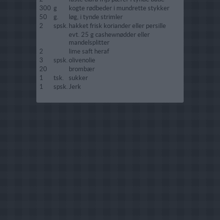
300
g
kogte rødbeder i mundrette stykker
50
g.
løg, i tynde strimler
2
spsk.
hakket frisk koriander eller persille
evt. 25 g cashewnødder eller
mandelsplitter
2
lime saft heraf
3
spsk.
olivenolie
20
brombær
1
tsk.
sukker
1
spsk.
Jerk