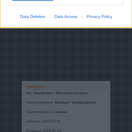
Data Deletion
Data Access
Privacy Policy
Opskriftsinfo
Ret :
Hovedretter
-
Diverse Hovedretter
Hovedingrediens :
Svinekød
-
Svinekoteletter
Oprindelsesland :
Caribien
Indsendt :
2002-07-31
Redigeret:
2022-07-05