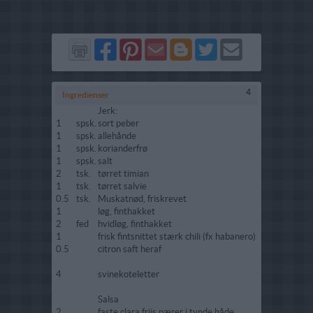
Del
Del
Send
Del
Del
Send
på
på
via
på
på
i
Facebook
Pinterest
GMail
Blogger
Twitter
mail
4
Ingredienser
Jerk:
1
spsk.
sort peber
1
spsk.
allehånde
1
spsk.
korianderfrø
1
spsk.
salt
2
tsk.
tørret timian
1
tsk.
tørret salvie
0.5
tsk.
Muskatnød, friskrevet
1
løg, finthakket
2
fed
hvidløg, finthakket
1
frisk fintsnittet stærk chili (fx habanero)
0.5
citron saft heraf
4
svinekoteletter
Salsa
2
faste clara frijs pærer i tynde både