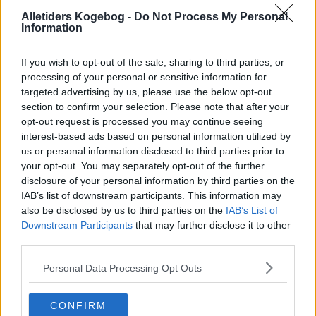
Rødbede-pæresalsa:
Alletiders Kogebog -
Do Not Process My Personal
Mos brombærrene lidt med en gaffel og bland så alle
Information
ingredienserne og lad dem trække 1/2 time eller
mere før salsaen serveres. Smag evt. til med salt,
sukker og friskkværnet peber
If you wish to opt-out of the sale, sharing to third parties, or
Tips:
processing of your personal or sensitive information for
targeted advertising by us, please use the below opt-out
Koteletterne kan erstattes med kyllingefileter,
section to confirm your selection. Please note that after your
grilltiden bliver så en smule kortere.
opt-out request is processed you may continue seeing
Jerk er en caribisk krydderiblanding, der oprindelig
interest-based ads based on personal information utilized by
blev brugt til at gnide kød med for at gøre det mørt
us or personal information disclosed to third parties prior to
og for at konservere det. I dag er der opstået en
kulinarisk trend i Caribien omkring jerk, så det
your opt-out. You may separately opt-out of the further
bruges til alle typer kød, fisk og fjerkræ, i salsaer,
disclosure of your personal information by third parties on the
som krydderi i gryderetter og som panering på
IAB’s list of downstream participants. This information may
løgringe og kartoffelbåde der frituresteges. Her
bliver krydderblandingen lavet med friske løg og
also be disclosed by us to third parties on the
IAB’s List of
citronsaft og dels gnubbet ind i svinekoteletter og
Downstream Participants
that may further disclose it to other
dels brugt som krydderi i en pæredansk salsa
third parties.
Personal Data Processing Opt Outs
CONFIRM