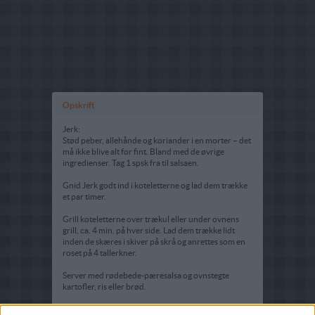
Opskrift
Jerk:
Stød peber, allehånde og koriander i en morter – det
må ikke blive alt for fint. Bland med de øvrige
ingredienser. Tag 1 spsk fra til salsaen.
Gnid Jerk godt ind i koteletterne og lad dem trække
et par timer.
Grill koteletterne over trækul eller under ovnens
grill, ca. 4 min. på hver side. Lad dem trække lidt
inden de skæres i skiver på skrå og anrettes som en
roset på 4 tallerkner.
Server med rødebede-pæresalsa og ovnstegte
kartofler, ris eller brød.