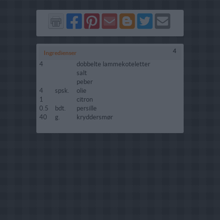
Del
Del
Send
Del
Del
Send
på
på
via
på
på
i
Facebook
Pinterest
GMail
Blogger
Twitter
mail
4
Ingredienser
4
dobbelte lammekoteletter
salt
peber
4
spsk.
olie
1
citron
0.5
bdt.
persille
40
g.
kryddersmør