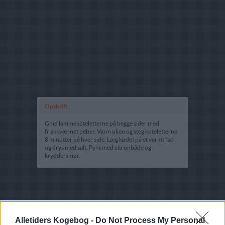
Opskrift
Gnid lammekoteletterne på begge sider med
friskkværnet peber. Varm olien og steg koteletterne
8 minutter på hver side. Læg kødet på et varmt fad
og drys med salt. Pynt med citronbåde og
kryddersmør.
Alletiders Kogebog -
Do Not Process My Personal