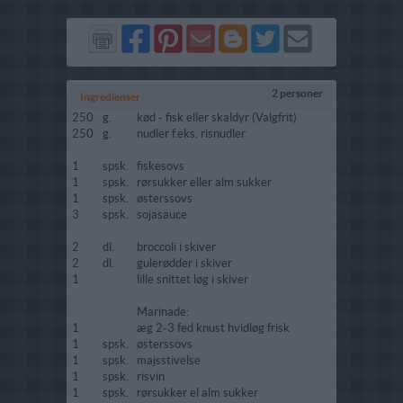
Del
Del
Send
Del
Del
Send
på
på
via
på
på
i
Facebook
Pinterest
GMail
Blogger
Twitter
mail
2 personer
Ingredienser
250
g.
kød - fisk eller skaldyr (Valgfrit)
250
g.
nudler f.eks. risnudler
1
spsk.
fiskesovs
1
spsk.
rørsukker eller alm sukker
1
spsk.
østerssovs
3
spsk.
sojasauce
2
dl.
broccoli i skiver
2
dl.
gulerødder i skiver
1
lille snittet løg i skiver
Marinade:
1
æg 2-3 fed knust hvidløg frisk
1
spsk.
østerssovs
1
spsk.
majsstivelse
1
spsk.
risvin
1
spsk.
rørsukker el alm sukker