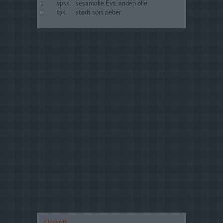
1
spsk.
sesamolie Evt. anden olie
1
tsk.
stødt sort peber
Opskrift