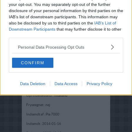
your opt-out. You may separately opt-out of the further
disclosure of your personal information by third parties on the
IAB’s list of downstream participants. This information may
also be disclosed by us to third parties on the
IAB’s List of
Downstream Participants
that may further disclose it to other
third parties.
Personal Data Processing Opt Outs
CONFIRM
Opskriftsinfo
Data Deletion
Data Access
Privacy Policy
Ret :
Hovedretter
-
Diverse Hovedretter
Oprindelsesland :
Thailand
Fryseegnet : nej
Indsendt af : Pia 7000
Indsendt :
2014-01-16