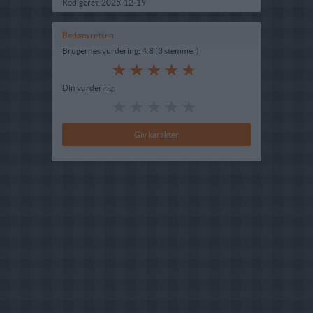
Redigeret:
2025-12-19
Bedøm retten
Brugernes vurdering:
4.8
(
3
stemmer
)
Din vurdering: