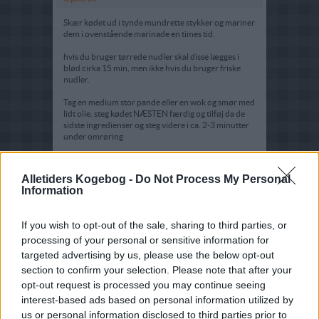
Skær kødet ud i tynde mundrette stykker og mariner
dem i ovenstående marinade en times tid.
hvis du bruger tørrede nudler skal disse lægges i
blød cirka 15 min, men ikke hvis du bruger friske
nudler.
Tag en medium stor pande eller en wok og smør med
lidt olie. steg kødet NÆSTEN færdig og tilføj da de
sidste ingredienser og steg videre i ca. 2-3 minutter
under omrøring
Tips:
Alletiders Kogebog -
Do Not Process My Personal
Dette er en lækker Thairet med nudler, gulerødder
Information
løg og broccoli og som giver anledning til at få
ryddet op i køleskabet da det er valgfrit kød på alle
hylder og grøntsager efter lyst og det man har.
If you wish to opt-out of the sale, sharing to third parties, or
processing of your personal or sensitive information for
targeted advertising by us, please use the below opt-out
section to confirm your selection. Please note that after your
opt-out request is processed you may continue seeing
interest-based ads based on personal information utilized by
us or personal information disclosed to third parties prior to