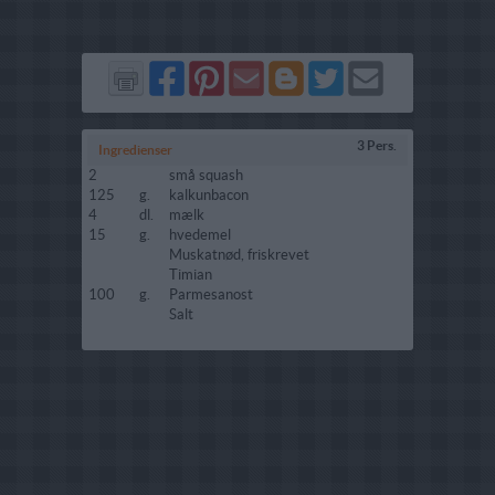
Del
Del
Send
Del
Del
Send
på
på
via
på
på
i
Facebook
Pinterest
GMail
Blogger
Twitter
mail
3 Pers.
Ingredienser
2
små squash
125
g.
kalkunbacon
4
dl.
mælk
15
g.
hvedemel
Muskatnød, friskrevet
Timian
100
g.
Parmesanost
Salt