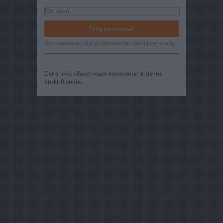
Kommentaren skal godkendes før den bliver synlig
Der er ikke tilføjet nogen kommentar til denne
opskrift endnu