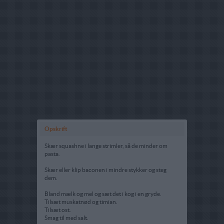
Opskrift
Skær squashne i lange strimler, så de minder om
pasta.
Skær eller klip baconen i mindre stykker og steg
dem.
Bland mælk og mel og sæt det i kog i en gryde.
Tilsæt muskatnød og timian.
Tilsæt ost.
Smag til med salt.