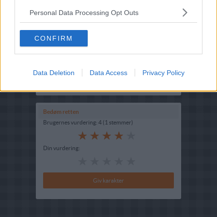
Opskriftsinfo
Ret :
Hovedretter
-
Diverse Hovedretter
Personal Data Processing Opt Outs
Hovedingrediens :
Grøntsager
-
Squash
CONFIRM
Fryseegnet : Er fryseegnet
Indsendt af : Missy
Data Deletion
Data Access
Privacy Policy
Indsendt :
2013-11-19
Redigeret:
2022-01-25
Bedøm retten
Brugernes vurdering:
4
(
1
stemmer
)
Din vurdering: