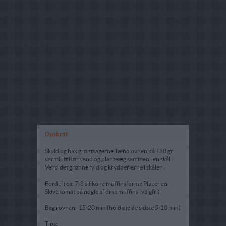
Opskrift
Skyld og hak grøntsagerne Tænd ovnen på 180 gr.
varmluft Rør vand og planteæg sammen i en skål
Vend det grønne fyld og krydderierne i skålen
Fordel i ca. 7-8 silikone muffinsforme Placer en
Skive tomat på nogle af dine muffins (valgfri)
Bag i ovnen i 15-20 min (hold øje de sidste 5-10 min)
Tips: