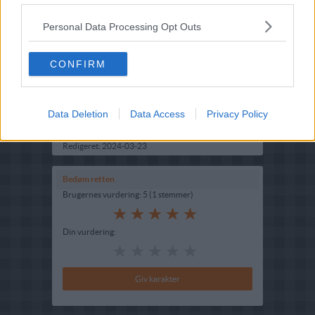
Opskriftsinfo
Personal Data Processing Opt Outs
Ret :
Hovedretter
-
Diverse Hovedretter
Kilde : TrueGreens
CONFIRM
Tilberedningstid : 20 minutter
Fryseegnet : Ikke afprøvet
Data Deletion
Data Access
Privacy Policy
Indsendt :
2020-10-25
Redigeret:
2024-03-23
Bedøm retten
Brugernes vurdering:
5
(
1
stemmer
)
Din vurdering: