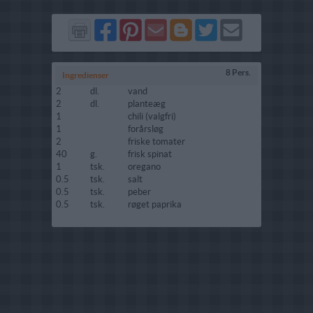
Del
Del
Send
Del
Del
Send
på
på
via
på
på
i
Facebook
Pinterest
GMail
Blogger
Twitter
mail
8 Pers.
Ingredienser
2
dl.
vand
2
dl.
planteæg
1
chili (valgfri)
1
forårsløg
2
friske tomater
40
g.
frisk spinat
1
tsk.
oregano
0.5
tsk.
salt
0.5
tsk.
peber
0.5
tsk.
røget paprika