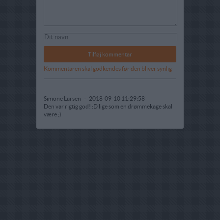
Kommentaren skal godkendes før den bliver synlig
Simone Larsen
-
2018-09-10 11:29:58
Den var rigtig god! :D lige som en drømmekage skal
være ;)