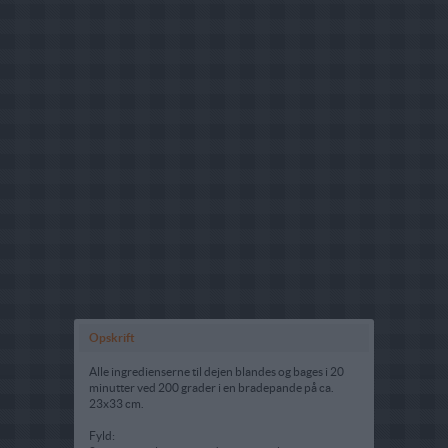
Opskrift
Alle ingredienserne til dejen blandes og bages i 20
minutter ved 200 grader i en bradepande på ca.
23x33 cm.
Fyld: