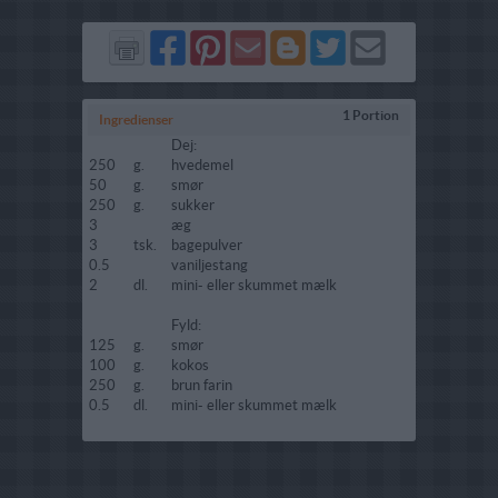
Del
Del
Send
Del
Del
Send
på
på
via
på
på
i
Facebook
Pinterest
GMail
Blogger
Twitter
mail
1 Portion
Ingredienser
Dej:
250
g.
hvedemel
50
g.
smør
250
g.
sukker
3
æg
3
tsk.
bagepulver
0.5
vaniljestang
2
dl.
mini- eller skummet mælk
Fyld:
125
g.
smør
100
g.
kokos
250
g.
brun farin
0.5
dl.
mini- eller skummet mælk