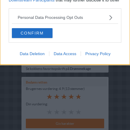
Opskriftsinfo
third parties.
Ret :
Kager i form
-
Diverse kager i form
Personal Data Processing Opt Outs
Hovedingrediens :
Mel
-
Hvedemel
Indsendt af : Andrea
CONFIRM
Indsendt :
2011-12-15
Redigeret:
2024-06-14
Data Deletion
Data Access
Privacy Policy
Beskrivelse
Se kokkens favoritopskrift på
Drømmekage
Bedøm retten
Brugernes vurdering:
4.9
(
13
stemmer
)
Din vurdering: