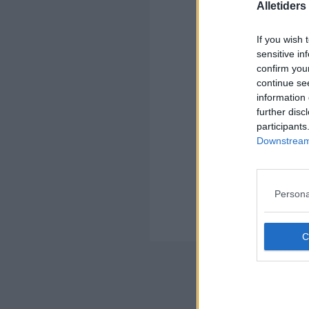
Alletider
If you wish 
Kom
sensitive in
confirm you
Ko
continue se
information 
further disc
participants
Downstream 
Kom
Ko
Persona
an
Kan
Nyheds