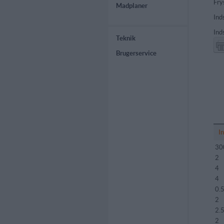
Fry
Madplaner
Ind
Ind
Teknik
Brugerservice
I
30
2
4
4
0.
2
2.
2