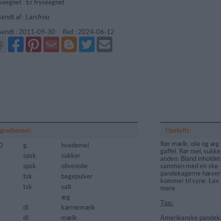
seegnet : Er fryseegnet
sendt af : Larsfrou
sendt :
2011-09-30
Red :
2024-06-12
Del
Del
Send
Del
Del
Send
på
på
via
på
på
i
Facebook
Pinterest
GMail
Blogger
Twitter
mail
ngredienser:
Opskrift:
Rør mælk, olie og æg
0
g.
hvedemel
gaffel. Rør mel, sukke
spsk.
sukker
anden. Bland inholdet 
spsk.
olivenolie
sammen med en ske. Hæ
pandekagerne hæver 
tsk.
bagepulver
kommer til syne. Lav 
5
tsk.
salt
mere.
æg
Tips:
5
dl.
kærnemælk
dl.
mælk
Amerikanske pandeka