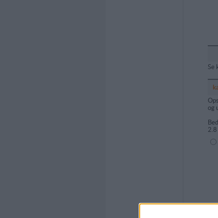
Se 
k
Ops
og 
Bed
2.8
(1=