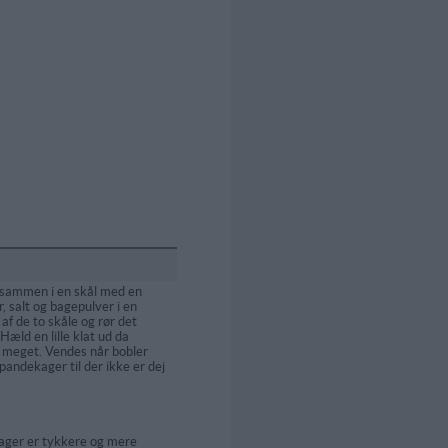
 sammen i en skål med en
r, salt og bagepulver i en
af de to skåle og rør det
ld en lille klat ud da
meget. Vendes når bobler
pandekager til der ikke er dej
ger er tykkere og mere