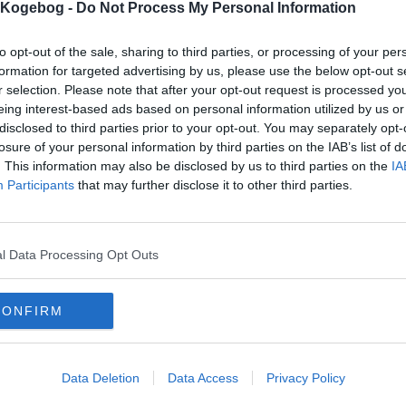
s Kogebog -
Do Not Process My Personal Information
to opt-out of the sale, sharing to third parties, or processing of your per
mentar fra:
formation for targeted advertising by us, please use the below opt-out s
r selection. Please note that after your opt-out request is processed y
mmentar:
eing interest-based ads based on personal information utilized by us or
disclosed to third parties prior to your opt-out. You may separately opt-
losure of your personal information by third parties on the IAB’s list of
. This information may also be disclosed by us to third parties on the
IA
Participants
that may further disclose it to other third parties.
mentaren skal godkendes før den bliver synlig
mmentarer
l Data Processing Opt Outs
onym
-
2012-01-21 08:29:31
 man også bruge almindelig mælk som minimælk og letmælk? hilsen D:A:L
CONFIRM
mails
-
Privatlivspolitik
-
Kontakt
-
Om os
-
Copyright © Alletiders
Data Deletion
Data Access
Privacy Policy