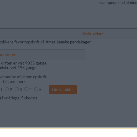
svampede end almind
Beskrivelse:
kokkens favoritopskrift på
Amerikanske pandekager
arakterer:
kriften er vist 9035 gange,
udskrevet 198 gange.
ømmelse af denne opskrift:
(
3
stemmer)
1
2
3
4
5
dårligst, 5=bedst)