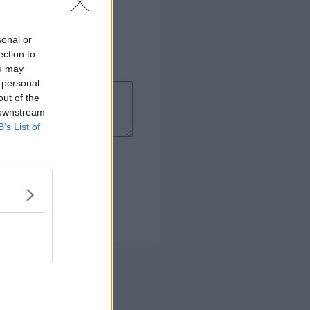
sonal or
ection to
ou may
 personal
out of the
 downstream
B’s List of
 Kogebog