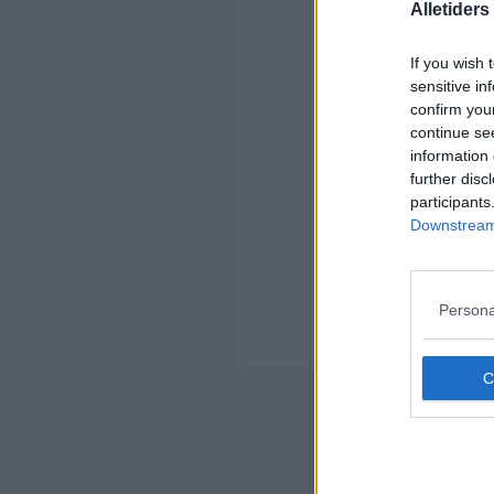
Alletider
If you wish 
Kom
sensitive in
confirm you
Ko
continue se
information 
further disc
participants
Downstream 
Kom
Ko
Persona
Der
Nyheds