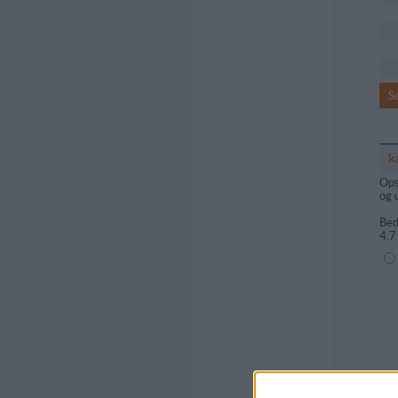
S
k
Ops
og 
Bed
4.7
(1=