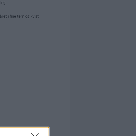
ring.
ret i fine tern og kvist