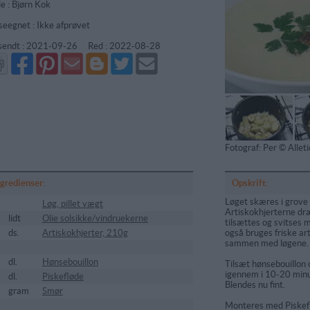
de : Bjørn Kok
seegnet : Ikke afprøvet
sendt :
2021-09-26
Red :
2022-08-28
Del
Del
Send
Del
Del
Send
på
på
via
på
på
i
Facebook
Pinterest
GMail
Blogger
Twitter
mail
Fotograf: Per © Alle
ngredienser:
Opskrift:
Løget skæres i grove t
Løg, pillet vægt
Artiskokhjerterne dr
lidt
Olie solsikke/vindruekerne
tilsættes og svitses 
ds.
Artiskokhjerter, 210g
også bruges friske ar
sammen med løgene.
dl.
Hønsebouillon
Tilsæt hønsebouillon
igennem i 10-20 minut
dl.
Piskefløde
Blendes nu fint.
gram
Smør
Monteres med Piskefl