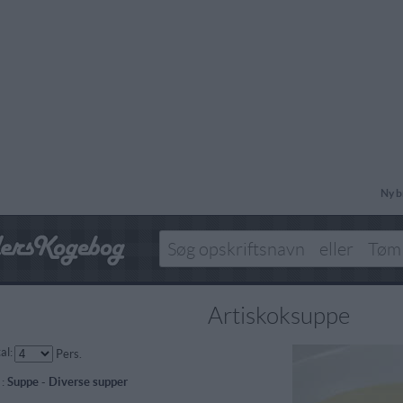
Ny b
Artiskoksuppe
al:
Pers.
 :
Suppe
-
Diverse supper