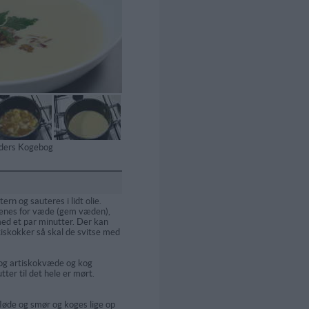
tiders Kogebog
ern og sauteres i lidt olie.
ænes for væde (gem væden),
med et par minutter. Der kan
tiskokker så skal de svitse med
 og artiskokvæde og kog
ter til det hele er mørt.
øde og smør og koges lige op