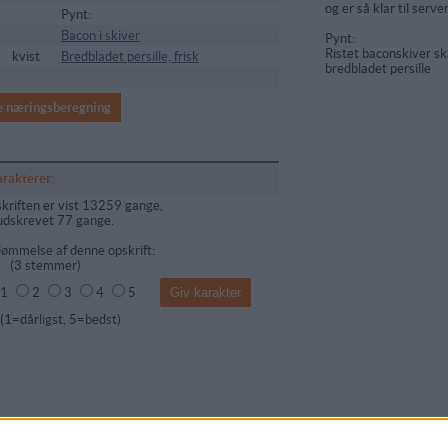
og er så klar til serve
Pynt:
Bacon i skiver
Pynt:
Ristet baconskiver skå
kvist
Bredbladet persille, frisk
bredbladet persille
e næringsberegning
arakterer:
kriften er vist 13259 gange,
udskrevet 77 gange.
ømmelse af denne opskrift:
(
3
stemmer)
1
2
3
4
5
dårligst, 5=bedst)