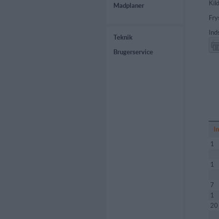
Kil
Madplaner
Fry
Ind
Teknik
Brugerservice
I
1
1
7
1
20