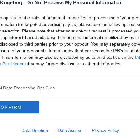
s Kogebog -
Do Not Process My Personal Information
to opt-out of the sale, sharing to third parties, or processing of your per
mentar fra:
formation for targeted advertising by us, please use the below opt-out s
r selection. Please note that after your opt-out request is processed y
mmentar:
eing interest-based ads based on personal information utilized by us or
disclosed to third parties prior to your opt-out. You may separately opt-
losure of your personal information by third parties on the IAB’s list of
. This information may also be disclosed by us to third parties on the
IA
Participants
that may further disclose it to other third parties.
mentaren skal godkendes før den bliver synlig
mmentarer
l Data Processing Opt Outs
 er ikke tilføjet nogen kommentar til denne opskrift endnu
CONFIRM
mails
-
Privatlivspolitik
-
Kontakt
-
Om os
-
Copyright © Alletiders
Data Deletion
Data Access
Privacy Policy