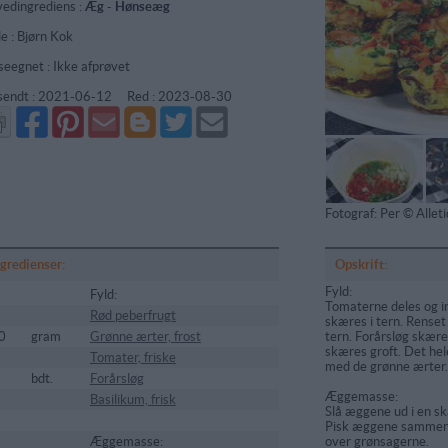
edingrediens :
Æg
-
Hønseæg
de : Bjørn Kok
seegnet : Ikke afprøvet
sendt :
2021-06-12
Red :
2023-08-30
Del
Del
Send
Del
Del
Send
på
på
via
på
på
i
Facebook
Pinterest
GMail
Blogger
Twitter
mail
Fotograf: Per © Alle
ngredienser:
Opskrift:
Fyld:
Fyld:
Tomaterne deles og i
Rød peberfrugt
skæres i tern. Renset
0
gram
Grønne ærter, frost
tern. Forårsløg skære
skæres groft. Det he
Tomater, friske
med de grønne ærter.
bdt.
Forårsløg
Æggemasse:
Basilikum, frisk
Slå æggene ud i en sk
Pisk æggene sammen 
Æggemasse:
over grønsagerne.