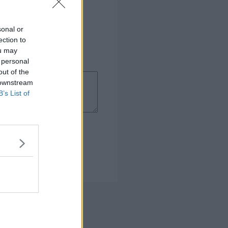
sonal or
ection to
ou may
 personal
out of the
 downstream
B’s List of
 Kogebog