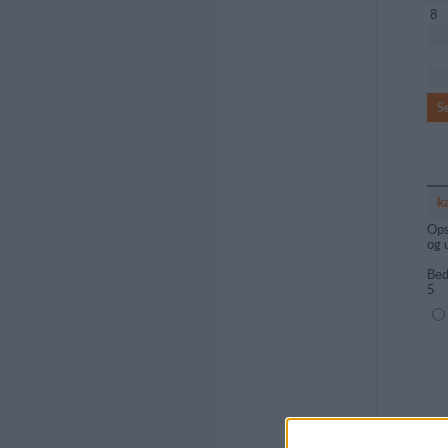
8
S
k
Ops
og 
Bed
5
(1=