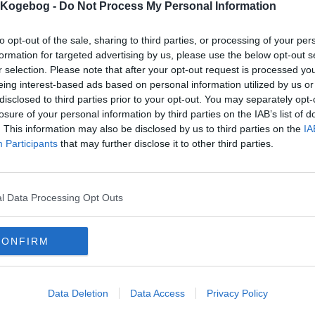
s Kogebog -
Do Not Process My Personal Information
to opt-out of the sale, sharing to third parties, or processing of your per
formation for targeted advertising by us, please use the below opt-out s
mentar fra:
r selection. Please note that after your opt-out request is processed y
eing interest-based ads based on personal information utilized by us or
mmentar:
disclosed to third parties prior to your opt-out. You may separately opt-
losure of your personal information by third parties on the IAB’s list of
. This information may also be disclosed by us to third parties on the
IA
Participants
that may further disclose it to other third parties.
mentaren skal godkendes før den bliver synlig
l Data Processing Opt Outs
mmentarer
 er ikke tilføjet nogen kommentar til denne opskrift endnu
CONFIRM
mails
-
Privatlivspolitik
-
Kontakt
-
Om os
-
Copyright © Alletiders
Data Deletion
Data Access
Privacy Policy