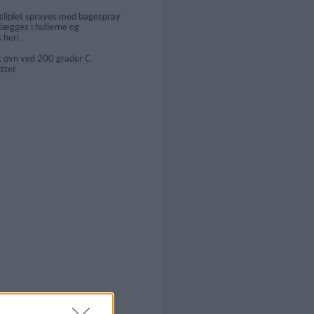
sliplet sprayes med bagespray
 lægges i hullerne og
heri.
t ovn ved 200 grader C.
utter