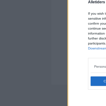
Alletider
If you wish 
sensitive in
Kom
confirm you
continue se
Ko
information 
further disc
participants
Downstream 
Kom
Persona
Ko
Der
Nyheds