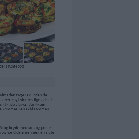
tiders Kogebog
ndmaden tages ud inden de
 peberfrugt skæres ligeledes i
s i tynde skiver. Basilikum
le kommes i en skål sammen
ål og krydr med salt og peber.
og hæld dem gennem en sigte