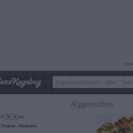
Ny b
Æggemuffins
al:
stk.
 :
Frokost
-
Madpakke