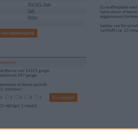
Æg M/L, hele
En muffinsplade med 
Salt
halve skiver af bacon
æggemassen fordeles 
Peber
Sættes i en forvarme
varmluft i ca. 15 min
e næringsberegning
arakterer:
kriften er vist 14101 gange,
udskrevet 347 gange.
ømmelse af denne opskrift:
(
1
stemmer)
1
2
3
4
5
dårligst, 5=bedst)