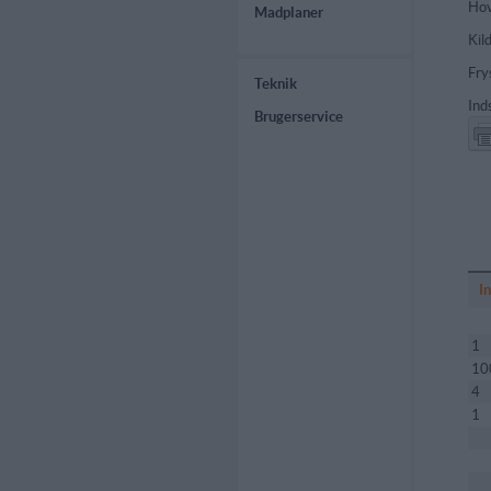
Hov
Madplaner
Kil
Fry
Teknik
Ind
Brugerservice
I
1
10
4
1