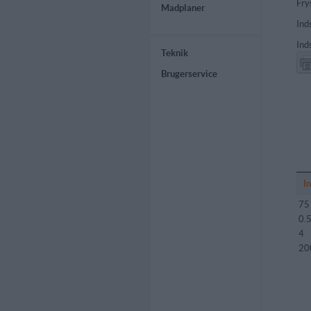
Fry
Madplaner
Ind
Ind
Teknik
Brugerservice
I
75
0.
4
20