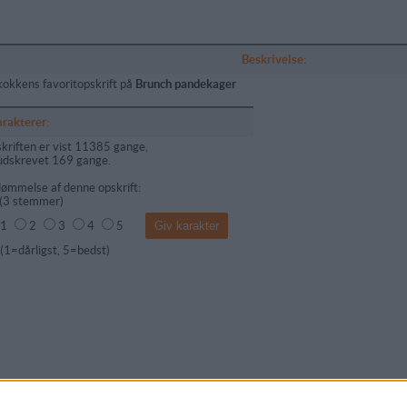
Beskrivelse:
kokkens favoritopskrift på
Brunch pandekager
arakterer:
kriften er vist 11385 gange,
udskrevet 169 gange.
ømmelse af denne opskrift:
(
3
stemmer)
1
2
3
4
5
dårligst, 5=bedst)