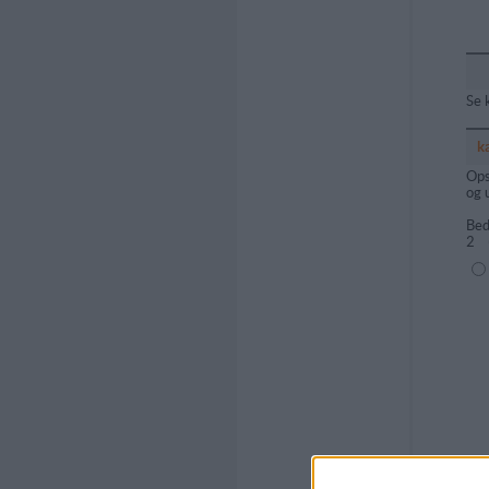
Se 
k
Ops
og 
Bed
2
(1=