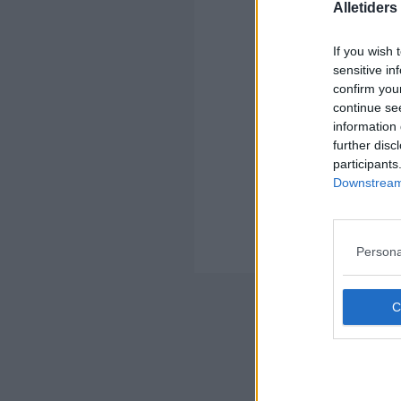
Alletider
Kom
If you wish 
Ko
sensitive in
confirm you
continue se
information 
further disc
participants
Kom
Downstream 
Ko
Am
Persona
Hvo
Nyheds