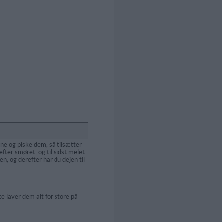
ne og piske dem, så tilsætter
fter smøret, og til sidst melet.
n, og derefter har du dejen til
kke laver dem alt for store på