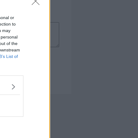
sonal or
ection to
ou may
 personal
out of the
 downstream
B’s List of
 Kogebog