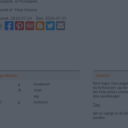
seegnet : er fryseegnet
sendt af : Maja Victoria
sendt :
2010-07-24
Red :
2024-07-23
Del
Del
Send
Del
Del
Send
på
på
via
på
på
i
Facebook
Pinterest
GMail
Blogger
Twitter
mail
ngredienser:
Opskrift:
først tager man ægge
g.
hvedemel
du hytteosten. og dere
5
dl.
smør
det hele piskes samme
æg
dine pandekager.
0
g.
hytteost
Tips:
det er vigtigt at du i
panden.