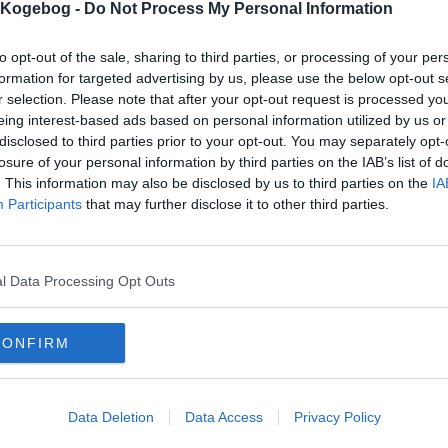
s Kogebog -
Do Not Process My Personal Information
mentar fra:
to opt-out of the sale, sharing to third parties, or processing of your per
mmentar:
formation for targeted advertising by us, please use the below opt-out s
r selection. Please note that after your opt-out request is processed y
eing interest-based ads based on personal information utilized by us or
disclosed to third parties prior to your opt-out. You may separately opt-
losure of your personal information by third parties on the IAB’s list of
. This information may also be disclosed by us to third parties on the
IA
mentaren skal godkendes før den bliver synlig
Participants
that may further disclose it to other third parties.
mmentarer
alie
-
2017-02-27 14:18:38
l Data Processing Opt Outs
r mange bliver der ca.? :)
mails
-
Privatlivspolitik
-
Kontakt
-
Om os
-
Copyright © Alletiders
CONFIRM
Data Deletion
Data Access
Privacy Policy