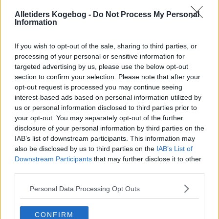
Alletiders Kogebog -
Do Not Process My Personal
Information
If you wish to opt-out of the sale, sharing to third parties, or
processing of your personal or sensitive information for
targeted advertising by us, please use the below opt-out
section to confirm your selection. Please note that after your
opt-out request is processed you may continue seeing
interest-based ads based on personal information utilized by
us or personal information disclosed to third parties prior to
your opt-out. You may separately opt-out of the further
disclosure of your personal information by third parties on the
Opskriftsinfo
IAB’s list of downstream participants. This information may
Ret :
Hovedretter
-
Diverse Hovedretter
also be disclosed by us to third parties on the
IAB’s List of
Downstream Participants
that may further disclose it to other
Hovedingrediens :
Grøntsager
-
Squash
third parties.
Fryseegnet : ikke fryseegnet
Personal Data Processing Opt Outs
Indsendt af : bellabelsen
Indsendt :
2010-07-10
CONFIRM