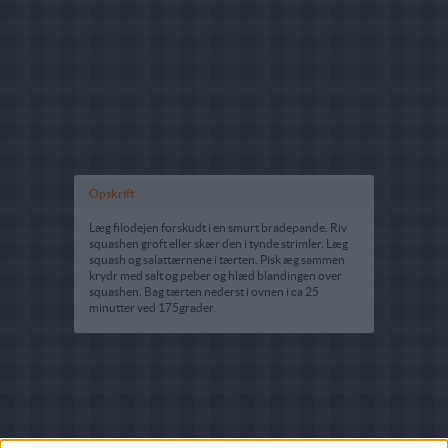
Opskrift
Læg filodejen forskudt i en smurt bradepande. Riv
squashen groft eller skær den i tynde strimler. Læg
squash og salattærnene i tærten. Pisk æg sammen
krydr med salt og peber og hlæd blandingen over
squashen. Bag tærten nederst i ovnen i ca 25
minutter ved 175grader.