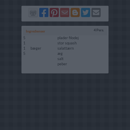
Del
Del
Send
Del
Del
Send
på
på
via
på
på
i
Facebook
Pinterest
GMail
Blogger
Twitter
mail
4 Pers.
Ingredienser
5
plader filodej
1
stor squash
1
bæger
salattærn
5
æg
salt
peber