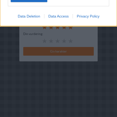
Redigeret:
2025-10-27
Bedøm retten
Data Deletion
Data Access
Privacy Policy
Brugernes vurdering:
5
(
3
stemmer
)
Din vurdering: