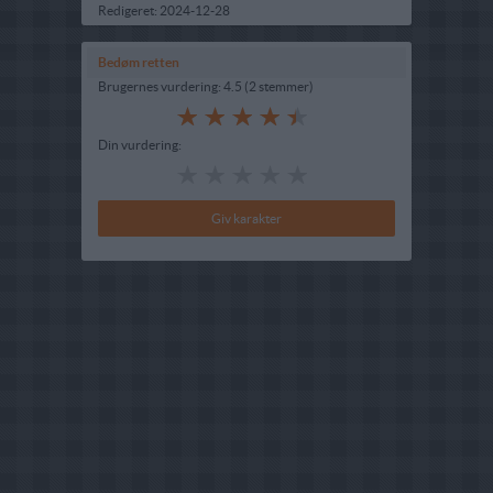
Redigeret:
2024-12-28
Bedøm retten
Brugernes vurdering:
4.5
(
2
stemmer
)
Din vurdering: