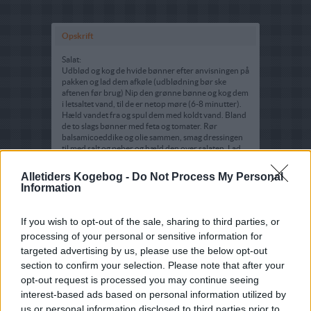
Opskrift
Salat:
Udblød og kog de hvide bønner efter anvisningen på
pakken og lad dem afkøle (udblødning bør ske
aftenen før brug) Nip den grønne bønne og kog dem
i letsaltet vand, til de er netop møre (6-8 minutter).
Hæld vandet fra og spul dem med koldt vand. Bland
de to slags bønner med feta og tomater. Rør
balsamicoeddike og olie sammen, smag dressingen
til med salt og peber og hæld den over salaten. Lad
det trække i en time ved stuetemperatur.
Alletiders Kogebog -
Do Not Process My Personal
Lammekoteletter:
Information
Opvarm ovnen til 200 grader C. Dup kødet tørt og
brun det hurtigt på begge sider i olie. Placer hver
kotelet på et stykke alufolie. Fordel rødløg, smuldret
If you wish to opt-out of the sale, sharing to third parties, or
laurbærblad og hvidløg herover. Krydr med
processing of your personal or sensitive information for
oregano, salt og peber. Hæld lidt vin over og luk
folien sammen om koteletterne. Steg dem i den
targeted advertising by us, please use the below opt-out
varme ovn i ca. 10 minutter.
section to confirm your selection. Please note that after your
opt-out request is processed you may continue seeing
interest-based ads based on personal information utilized by
us or personal information disclosed to third parties prior to