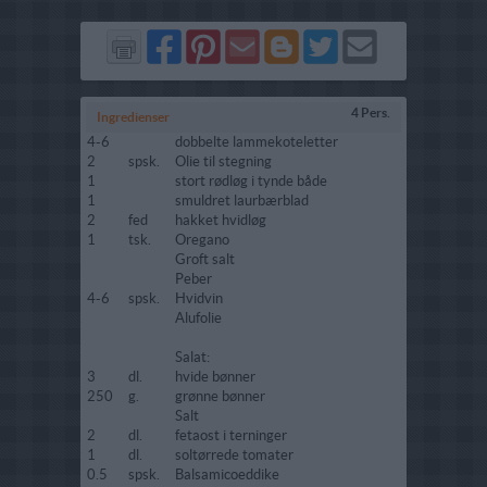
Del
Del
Send
Del
Del
Send
på
på
via
på
på
i
Facebook
Pinterest
GMail
Blogger
Twitter
mail
4 Pers.
Ingredienser
4-6
dobbelte lammekoteletter
2
spsk.
Olie til stegning
1
stort rødløg i tynde både
1
smuldret laurbærblad
2
fed
hakket hvidløg
1
tsk.
Oregano
Groft salt
Peber
4-6
spsk.
Hvidvin
Alufolie
Salat:
3
dl.
hvide bønner
250
g.
grønne bønner
Salt
2
dl.
fetaost i terninger
1
dl.
soltørrede tomater
0.5
spsk.
Balsamicoeddike