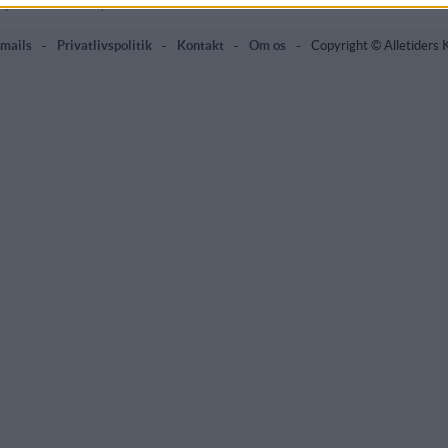
 lyder ret lækkert:)
mails
-
Privatlivspolitik
-
Kontakt
-
Om os
-
Copyright © Alletiders