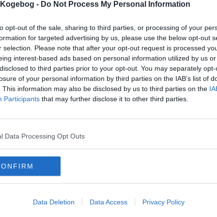
s Kogebog -
Do Not Process My Personal Information
to opt-out of the sale, sharing to third parties, or processing of your per
formation for targeted advertising by us, please use the below opt-out s
mentar fra:
r selection. Please note that after your opt-out request is processed y
mmentar:
eing interest-based ads based on personal information utilized by us or
disclosed to third parties prior to your opt-out. You may separately opt-
losure of your personal information by third parties on the IAB’s list of
. This information may also be disclosed by us to third parties on the
IA
Participants
that may further disclose it to other third parties.
mentaren skal godkendes før den bliver synlig
l Data Processing Opt Outs
mmentarer
enda
-
2011-08-14 23:04:39
te den til min forlovedes fødselsdag, alle sys den var rigtig god, jeg gav den ku
CONFIRM
nket på overfladen.
ia
-
2010-11-06 15:13:31
 hav den 47 minutter, og den er blevet lidt branket på overfladen... Tror jeg vi
g.
Data Deletion
Data Access
Privacy Policy
onym
-
2010-08-08 17:17:35