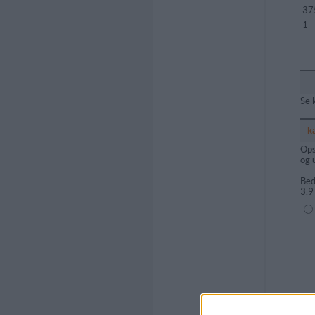
37
1
Se 
k
Ops
og 
Bed
3.9
(1=