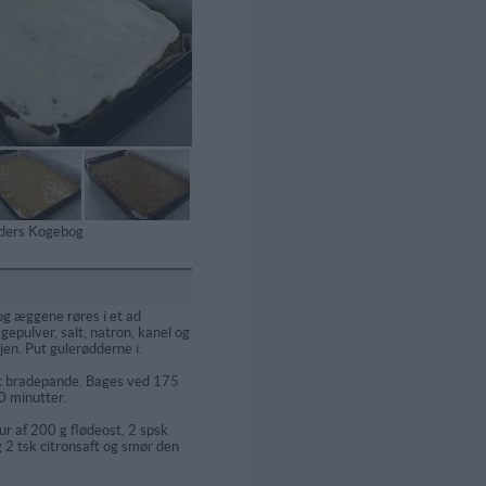
tiders Kogebog
 og æggene røres i et ad
gepulver, salt, natron, kanel og
ejen. Put gulerødderne i.
t bradepande. Bages ved 175
0 minutter.
ur af 200 g flødeost, 2 spsk
g 2 tsk citronsaft og smør den