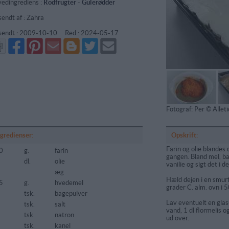
edingrediens :
Rodfrugter
-
Gulerødder
sendt af : Zahra
sendt :
2009-10-10
Red :
2024-05-17
Del
Del
Send
Del
Del
Send
på
på
via
på
på
i
Facebook
Pinterest
GMail
Blogger
Twitter
mail
Fotograf: Per © Alle
ngredienser:
Opskrift:
Farin og olie blandes
0
g.
farin
gangen. Bland mel, ba
dl.
olie
vanilie og sigt det i d
æg
Hæld dejen i en smur
5
g.
hvedemel
grader C. alm. ovn i 5
tsk.
bagepulver
Lav eventuelt en glas
5
tsk.
salt
vand, 1 dl flormelis o
tsk.
natron
ud over.
tsk.
kanel