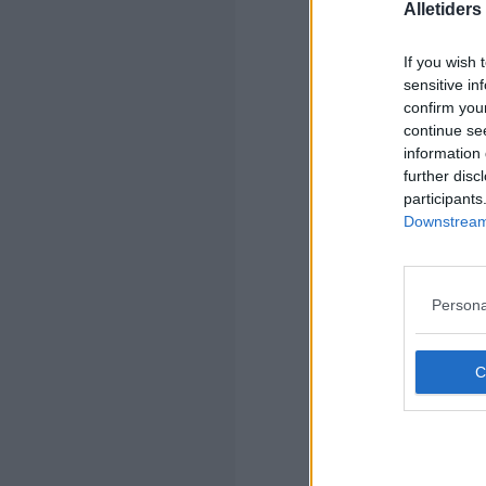
Alletider
If you wish 
sensitive in
Kom
confirm you
Ko
continue se
information 
further disc
participants
Downstream 
Kom
Persona
Ko
Bel
Bag
bra
Tan
Jeg
gan
an