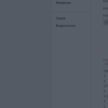
Hov
Madplaner
Ind
Ind
Teknik
Brugerservice
I
30
2
4
27
2
0.
1
2