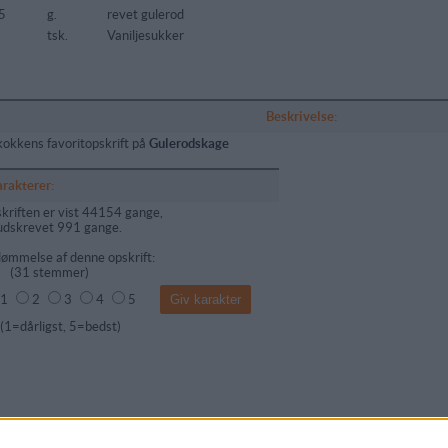
5
g.
revet gulerod
tsk.
Vaniljesukker
Beskrivelse:
kokkens favoritopskrift på
Gulerodskage
arakterer:
kriften er vist 44154 gange,
udskrevet 991 gange.
ømmelse af denne opskrift:
(
31
stemmer)
1
2
3
4
5
dårligst, 5=bedst)