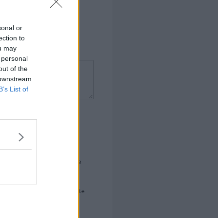
sonal or
ection to
ou may
 personal
out of the
 downstream
B’s List of
n 40 minutter og den blev ikke
l give den 40-45 minutter næste