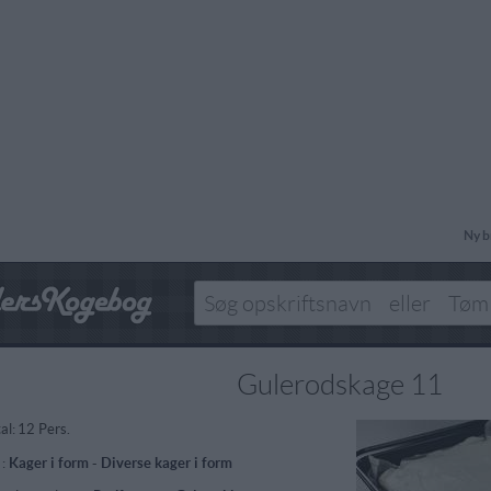
Ny b
Gulerodskage 11
al:
12 Pers.
 :
Kager i form
-
Diverse kager i form