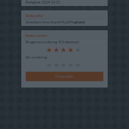
Redigeret:
2024-12-21
Beskrivelse
Se kokkens favoritopskrift på
Frugtsalat
Bedøm retten
Brugernes vurdering:
4
(
1
stemmer
)
Din vurdering: