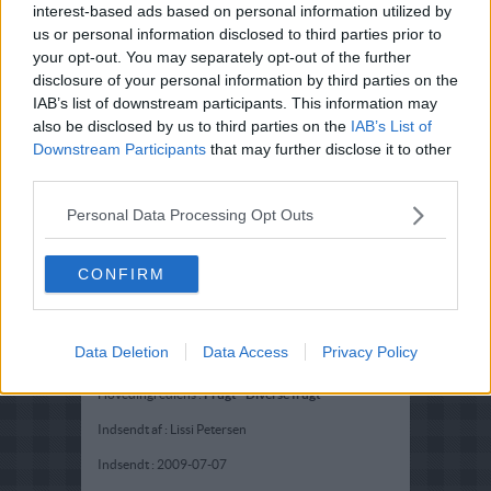
interest-based ads based on personal information utilized by
us or personal information disclosed to third parties prior to
your opt-out. You may separately opt-out of the further
disclosure of your personal information by third parties on the
IAB’s list of downstream participants. This information may
also be disclosed by us to third parties on the
IAB’s List of
Downstream Participants
that may further disclose it to other
third parties.
Personal Data Processing Opt Outs
CONFIRM
Opskriftsinfo
Data Deletion
Data Access
Privacy Policy
Ret :
Kold Dessert
-
Frugtsalat
Hovedingrediens :
Frugt
-
Diverse frugt
Indsendt af : Lissi Petersen
Indsendt :
2009-07-07