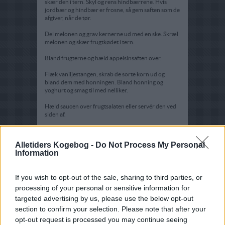
skær den i tern. Skyl og rens hindbærrene. Hvis
jordbær og hindbær er frosne, så gem saften som de
afgiver, når de tør.
Del melonen og grav kernerne ud med en ske. Skræl
melonen og skær frugtkødet i tern.
Bland frugterne og hæld appelsinsaften over.
Flæk vaniljestangen, skrab de sorte korn ud og
bland dem med honningen. Bland honning og
yoghurt og smag til med nelliker.
Hæld saucen over frugtsalaten eller servér den ved
siden af.
Pynt med frisk mynte.
Alletiders Kogebog -
Do Not Process My Personal
Tips:
Information
Lav en mere mager sauce ved at røre kvark blød med
lidt letmælk.
If you wish to opt-out of the sale, sharing to third parties, or
processing of your personal or sensitive information for
targeted advertising by us, please use the below opt-out
section to confirm your selection. Please note that after your
opt-out request is processed you may continue seeing