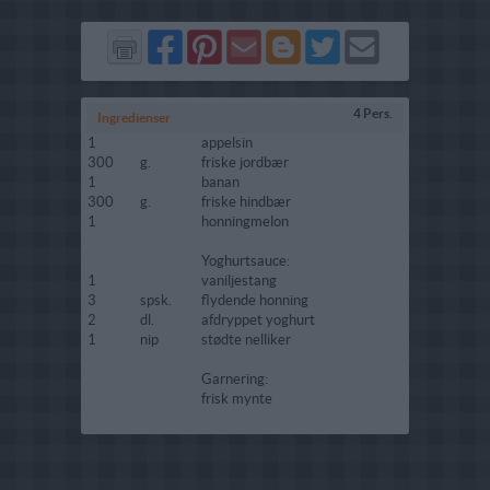
Del
Del
Send
Del
Del
Send
på
på
via
på
på
i
Facebook
Pinterest
GMail
Blogger
Twitter
mail
4 Pers.
Ingredienser
1
appelsin
300
g.
friske jordbær
1
banan
300
g.
friske hindbær
1
honningmelon
Yoghurtsauce:
1
vaniljestang
3
spsk.
flydende honning
2
dl.
afdryppet yoghurt
1
nip
stødte nelliker
Garnering:
frisk mynte