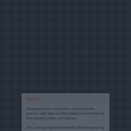
Opskrift
Skræl appelsinen med en kniv, så alt det hvide
kommer væk. Skær derefter filéterne fri af hinderne.
Gem appelsinsaften, som dannes.
Skyl, rens og halvér jordbærrene. Skræl bananen og