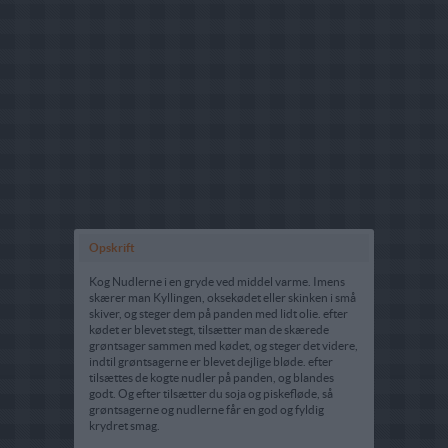
Opskrift
Kog Nudlerne i en gryde ved middel varme. Imens
skærer man Kyllingen, oksekødet eller skinken i små
skiver, og steger dem på panden med lidt olie. efter
kødet er blevet stegt, tilsætter man de skærede
grøntsager sammen med kødet, og steger det videre,
indtil grøntsagerne er blevet dejlige bløde. efter
tilsættes de kogte nudler på panden, og blandes
godt. Og efter tilsætter du soja og piskefløde, så
grøntsagerne og nudlerne får en god og fyldig
krydret smag.