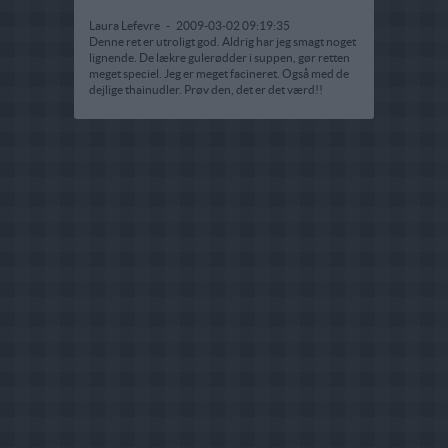
Laura Lefevre
-
2009-03-02 09:19:35
Denne ret er utroligt god. Aldrig har jeg smagt noget
lignende. De lækre gulerødder i suppen, gør retten
meget speciel. Jeg er meget facineret. Også med de
dejlige thainudler. Prøv den, det er det værd!!