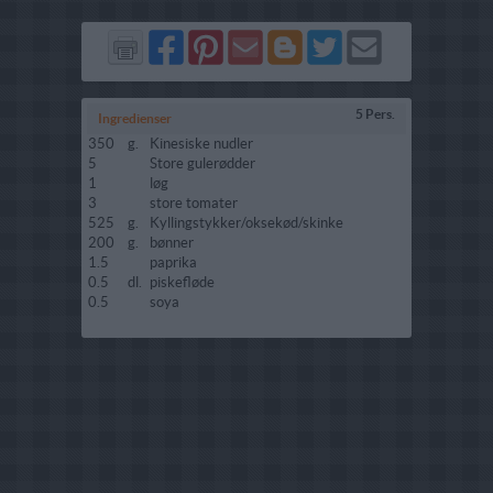
Del
Del
Send
Del
Del
Send
på
på
via
på
på
i
Facebook
Pinterest
GMail
Blogger
Twitter
mail
5 Pers.
Ingredienser
350
g.
Kinesiske nudler
5
Store gulerødder
1
løg
3
store tomater
525
g.
Kyllingstykker/oksekød/skinke
200
g.
bønner
1.5
paprika
0.5
dl.
piskefløde
0.5
soya