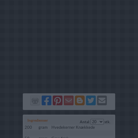
Del
Del
Send
Del
Del
Send
på
på
via
på
på
i
Facebook
Pinterest
GMail
Blogger
Twitter
mail
Ingredienser
Antal:
stk.
200
gram
Hvedekerner Knækkede