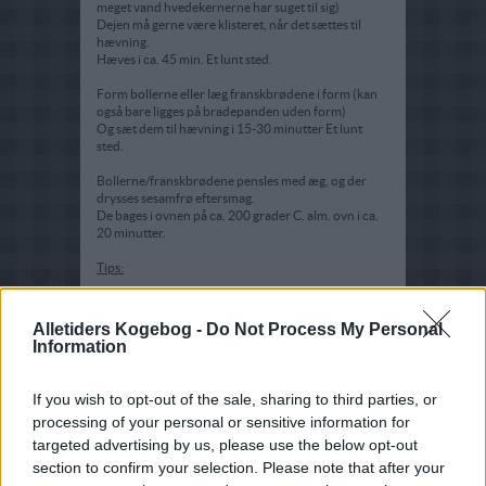
meget vand hvedekernerne har suget til sig)
Dejen må gerne være klisteret, når det sættes til
hævning.
Hæves i ca. 45 min. Et lunt sted.
Form bollerne eller læg franskbrødene i form (kan
også bare ligges på bradepanden uden form)
Og sæt dem til hævning i 15-30 minutter Et lunt
sted.
Bollerne/franskbrødene pensles med æg, og der
drysses sesamfrø eftersmag.
De bages i ovnen på ca. 200 grader C. alm. ovn i ca.
20 minutter.
Tips:
Der kan tilsættes flere gulerødder hvis dette ønskes.
Alletiders Kogebog -
Do Not Process My Personal
Information
If you wish to opt-out of the sale, sharing to third parties, or
processing of your personal or sensitive information for
targeted advertising by us, please use the below opt-out
section to confirm your selection. Please note that after your