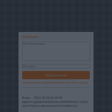
Komentarer
Kommentaren skal godkendes før den bliver synlig
Britta
-
2014-10-26 16:10:49
jeg kom også græskarkerner,solsikkekerner i (disse
stod i blød ca. samme tid som hvedekerner)