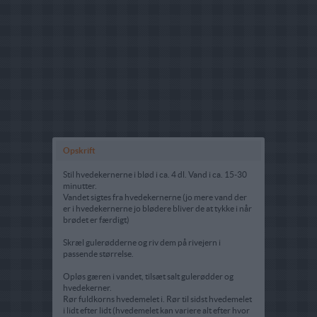
Opskrift
Stil hvedekernerne i blød i ca. 4 dl. Vand i ca. 15-30
minutter.
Vandet sigtes fra hvedekernerne (jo mere vand der
er i hvedekernerne jo blødere bliver de at tykke i når
brødet er færdigt)
Skræl gulerødderne og riv dem på rivejern i
passende størrelse.
Opløs gæren i vandet, tilsæt salt gulerødder og
hvedekerner.
Rør fuldkorns hvedemelet i. Rør til sidst hvedemelet
i lidt efter lidt (hvedemelet kan variere alt efter hvor