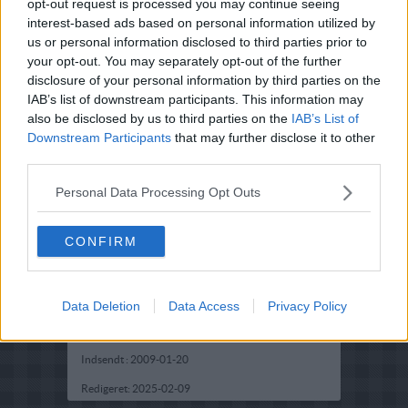
opt-out request is processed you may continue seeing
interest-based ads based on personal information utilized by
us or personal information disclosed to third parties prior to
your opt-out. You may separately opt-out of the further
disclosure of your personal information by third parties on the
IAB’s list of downstream participants. This information may
also be disclosed by us to third parties on the
IAB’s List of
Downstream Participants
that may further disclose it to other
third parties.
Personal Data Processing Opt Outs
Opskriftsinfo
CONFIRM
Ret :
Brød boller kiks
-
Diverse brød, boller og kiks
Hovedingrediens :
Rodfrugter
-
Gulerødder
Fryseegnet : er fryseegnet
Data Deletion
Data Access
Privacy Policy
Indsendt af : Tanja Nielsen
Indsendt :
2009-01-20
Redigeret:
2025-02-09