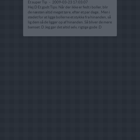
Et super Tip
-
2009-03-23 17:03:07
Hej:D Et godt Tips: Når der ikke er fedt i boller, blir
de næsten altid meget tøre, efter et par dage.. Men i
stedet for at ligge bollerne et stykke fra hinanden, så
lig dem så de ligger op af hinanden. Så bliver de mere
bamset :D Jeg gør det altid selv, rigtige gode :D