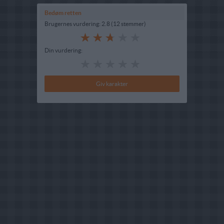
Bedøm retten
Brugernes vurdering:
2.8
(
12
stemmer
)
Din vurdering: