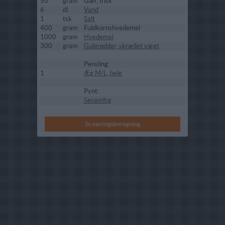
50
gram
Gær, frisk
6
dl.
Vand
1
tsk.
Salt
400
gram
Fuldkornshvedemel
1000
gram
Hvedemel
300
gram
Gulerødder, skrællet vægt
Pensling:
1
Æg M/L, hele
Pynt:
Sesamfrø
Se næringsberegning