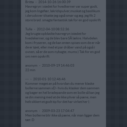
Britta
-
2014-10-26 16:00:39
Havregryn i stedet for hvedkerner var super godt,
jeg kom Ingefær, lakridspulver,muskat og basilikum
i.derudover tilsatte jeg også smør og æg. jeg fik 2
store brød. smagte fantastisk.tak for en god opskrift
Tulle
-
2012-04-10 08:52:36
Jeg brugte opblødte havregryn istedet for
hvedekerner, og de blev bare SÅ lækre. Halvdelen
kom i fryseren, og de kan enten spises som de er når
de er tøet, eller med et par dråber vand på også i
ovnen, så er de som nybagte, mums:) Tak for en god
om nem opskrift
anonym
-
2010-09-19 14:46:03
22 min
---
-
2010-01-10 12:46:46
Kommer meget an på hvordan du mener klaske
bollerne sammen xD - hvis du klasker dem sammen
og bager en hel bradepande som en bolle så kan jeg
se din mening med at de ikke pliver så pæne, men
helt sikkert et godt tip for det har virket her (:
anonym
-
2009-03-23 17:04:47
Men bollerne blir ikke så pæne, når man ligger dem
tæt :D