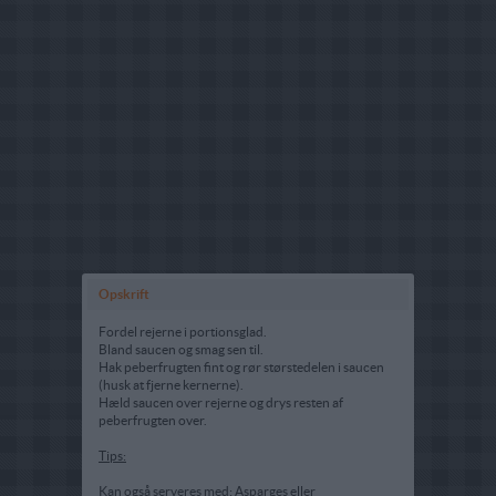
Opskrift
Fordel rejerne i portionsglad.
Bland saucen og smag sen til.
Hak peberfrugten fint og rør størstedelen i saucen
(husk at fjerne kernerne).
Hæld saucen over rejerne og drys resten af
peberfrugten over.
Tips:
Kan også serveres med: Asparges eller