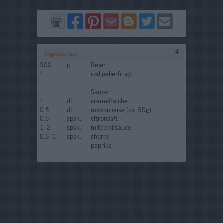
Del
Del
Send
Del
Del
Send
på
på
via
på
på
i
Facebook
Pinterest
GMail
Blogger
Twitter
mail
4
Ingredienser
300
g.
Rejer
1
rød peberfrugt
Sauce:
1
dl.
cremefraiche
0.5
dl.
mayonnaise (ca. 50g)
0.5
spsk.
citronsaft
1-2
spsk.
mild chilisauce
0.5-1
spsk.
sherry
paprika