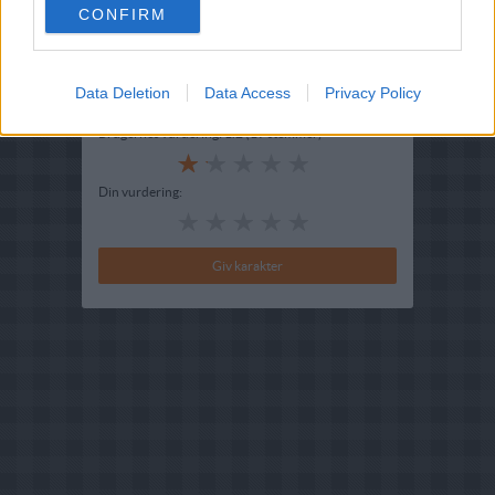
Indsendt af : Tofly
CONFIRM
Indsendt :
2008-06-22
Data Deletion
Data Access
Privacy Policy
Bedøm retten
Brugernes vurdering:
1.2
(
19
stemmer
)
Din vurdering: