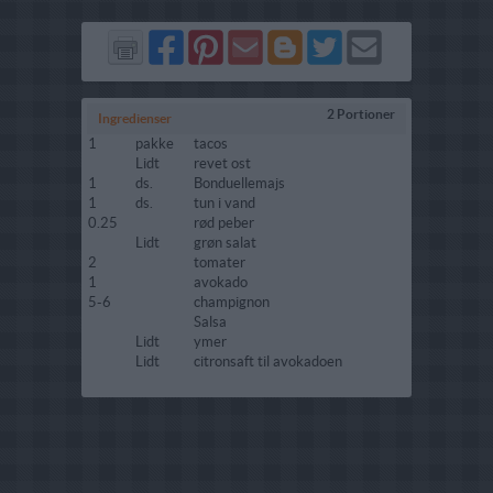
Del
Del
Send
Del
Del
Send
på
på
via
på
på
i
Facebook
Pinterest
GMail
Blogger
Twitter
mail
2 Portioner
Ingredienser
1
pakke
tacos
Lidt
revet ost
1
ds.
Bonduellemajs
1
ds.
tun i vand
0.25
rød peber
Lidt
grøn salat
2
tomater
1
avokado
5-6
champignon
Salsa
Lidt
ymer
Lidt
citronsaft til avokadoen