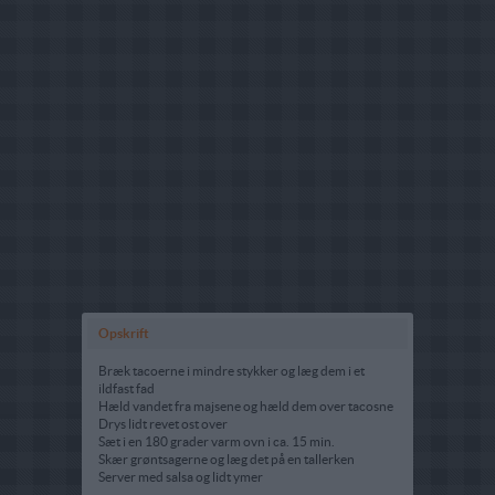
Opskrift
Bræk tacoerne i mindre stykker og læg dem i et
ildfast fad
Hæld vandet fra majsene og hæld dem over tacosne
Drys lidt revet ost over
Sæt i en 180 grader varm ovn i ca. 15 min.
Skær grøntsagerne og læg det på en tallerken
Server med salsa og lidt ymer