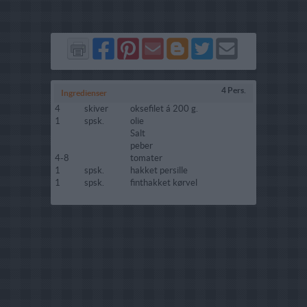
Del
Del
Send
Del
Del
Send
på
på
via
på
på
i
Facebook
Pinterest
GMail
Blogger
Twitter
mail
4 Pers.
Ingredienser
4
skiver
oksefilet á 200 g.
1
spsk.
olie
Salt
peber
4-8
tomater
1
spsk.
hakket persille
1
spsk.
finthakket kørvel