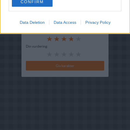
CONFIRM
Indsendt :
2002-04-17
Redigeret:
2025-12-29
Data Deletion
Data Access
Privacy Policy
Bedøm retten
Brugernes vurdering:
3.9
(
14
stemmer
)
Din vurdering: