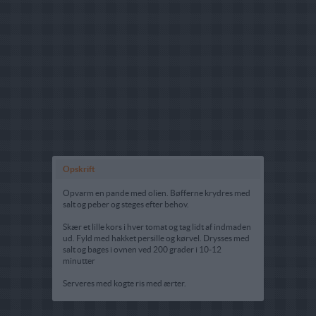
Opskrift
Opvarm en pande med olien. Bøfferne krydres med
salt og peber og steges efter behov.
Skær et lille kors i hver tomat og tag lidt af indmaden
ud. Fyld med hakket persille og kørvel. Drysses med
salt og bages i ovnen ved 200 grader i 10-12
minutter
Serveres med kogte ris med ærter.