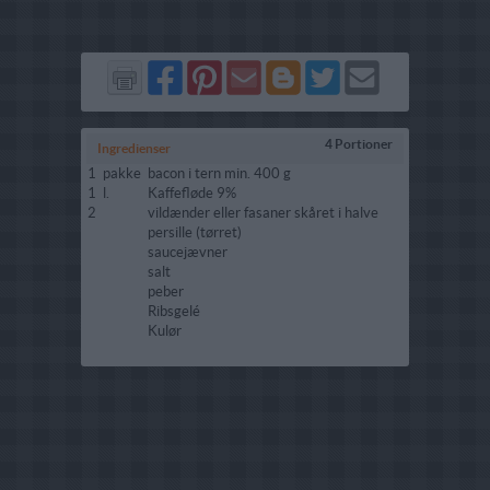
Del
Del
Send
Del
Del
Send
på
på
via
på
på
i
Facebook
Pinterest
GMail
Blogger
Twitter
mail
4 Portioner
Ingredienser
1
pakke
bacon i tern min. 400 g
1
l.
Kaffefløde 9%
2
vildænder eller fasaner skåret i halve
persille (tørret)
saucejævner
salt
peber
Ribsgelé
Kulør