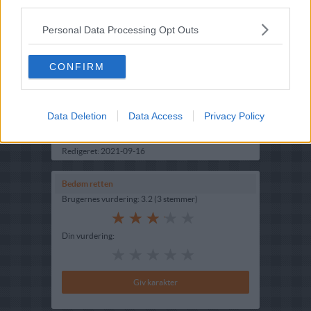
third parties.
Personal Data Processing Opt Outs
Opskriftsinfo
Ret :
Hovedretter
-
Diverse Hovedretter
CONFIRM
Hovedingrediens :
Svømmefugle
-
Gråand - Vildand
- moseand
Indsendt af : Lotte
Data Deletion
Data Access
Privacy Policy
Indsendt :
2007-11-21
Redigeret:
2021-09-16
Bedøm retten
Brugernes vurdering:
3.2
(
3
stemmer
)
Din vurdering: