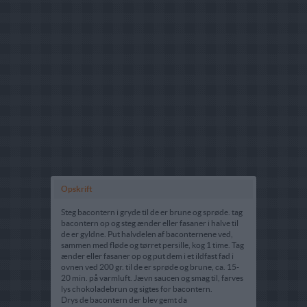
Opskrift
Steg bacontern i gryde til de er brune og sprøde. tag
bacontern op og steg ænder eller fasaner i halve til
de er gyldne. Put halvdelen af baconternene ved,
sammen med fløde og tørret persille, kog 1 time. Tag
ænder eller fasaner op og put dem i et ildfast fad i
ovnen ved 200 gr. til de er sprøde og brune, ca. 15-
20 min. på varmluft. Jævn saucen og smag til, farves
lys chokoladebrun og sigtes for bacontern.
Drys de bacontern der blev gemt da