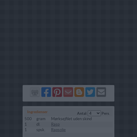
Del
Del
Send
Del
Del
Send
på
på
via
på
på
i
Facebook
Pinterest
GMail
Blogger
Twitter
mail
Ingredienser
Antal:
Pers.
500
gram
Mørksejfilet uden skind
1
dl.
Rasp
1
spsk.
Rapsolie