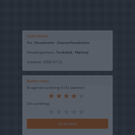
Opskriftsinfo
Ret :
Hovedretter
-
Diverse Hovedretter
Hovedingrediens :
Torskefisk
-
Mørksej
Indsendt :
2006-07-21
Bedøm retten
Brugernes vurdering:
4
(
41
stemmer
)
Din vurdering: