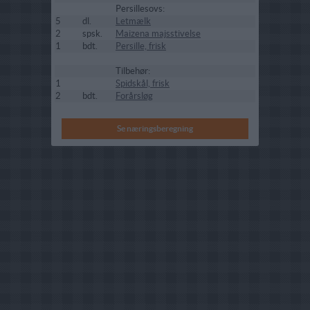
Persillesovs:
5
dl.
Letmælk
2
spsk.
Maizena majsstivelse
1
bdt.
Persille, frisk
Tilbehør:
1
Spidskål, frisk
2
bdt.
Forårsløg
Se næringsberegning