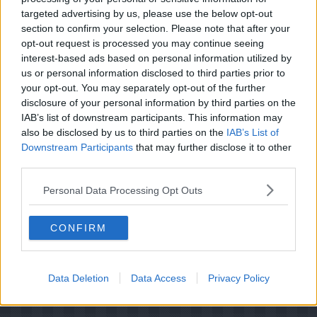
gryde med letsaltet vand i 3 min.
targeted advertising by us, please use the below opt-out
section to confirm your selection. Please note that after your
Servér fiskekrebinetterne med kogte kartofler,
persillesauce og kogte spidskål og forårsløg.
opt-out request is processed you may continue seeing
interest-based ads based on personal information utilized by
Tips:
us or personal information disclosed to third parties prior to
I stedet for mørksej kan du anvende torsk. Bland evt.
your opt-out. You may separately opt-out of the further
3 spsk hakkede krydderurter i det hakkede fiskekød,
disclosure of your personal information by third parties on the
fx dild, purløg, persille, kørvel eller basilikum.
IAB’s list of downstream participants. This information may
also be disclosed by us to third parties on the
IAB’s List of
Downstream Participants
that may further disclose it to other
third parties.
Personal Data Processing Opt Outs
CONFIRM
Data Deletion
Data Access
Privacy Policy