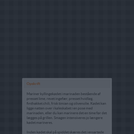
Opskrift
Mariner kyllingekødet i marinaden bestående af
presset lime, revet ingefær, presset hvidløg,
finthakket chili, frisk timian og olivenolie. Kødet kan
ligge natten over i køleskabet i en pose med
marinaden, eller du kan marinere det en time før det
lægges på grillen. Smagen intensiveres jo længere
kødet marineres.
Inden kødet skal på spiddet skæres det i ensartede