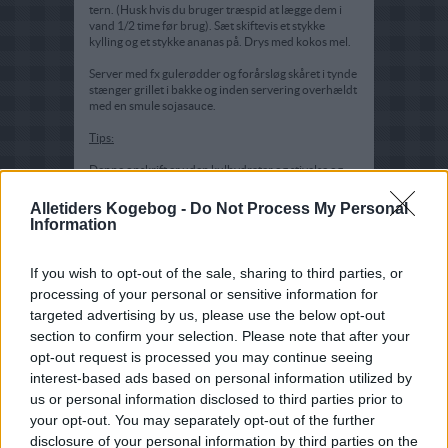
tern. (Husk hvis du bruger træspid at lægge dem i
vand 1/2 time før brug). Sæt skiftevis et stykke
kylling og et stykke ananas på. Drys med kokos mel.
Server med fx gulerødder og forårsløg skåret i tynde
stænger grillet i bakke og inden servering overhældt
med en smule sojasauce.
Tips:
Denne opskrift er uden kulhydrater og stivelse og
derfor velegnet som slankemad eller god hvis man er
på udrensningskur (detox). Sørg dog for der ikke er
Alletiders Kogebog -
Do Not Process My Personal
tilsat glukose sirup til kyllingefileterne.
Information
If you wish to opt-out of the sale, sharing to third parties, or
processing of your personal or sensitive information for
targeted advertising by us, please use the below opt-out
section to confirm your selection. Please note that after your
opt-out request is processed you may continue seeing
interest-based ads based on personal information utilized by
us or personal information disclosed to third parties prior to
your opt-out. You may separately opt-out of the further
disclosure of your personal information by third parties on the