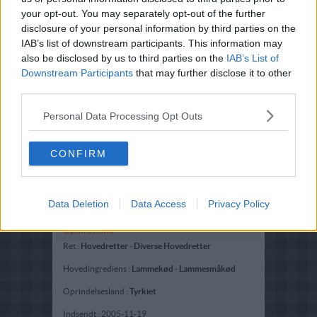
your opt-out. You may separately opt-out of the further
disclosure of your personal information by third parties on the
IAB’s list of downstream participants. This information may
also be disclosed by us to third parties on the
IAB’s List of
Downstream Participants
that may further disclose it to other
third parties.
Personal Data Processing Opt Outs
CONFIRM
Data Deletion
Data Access
Privacy Policy
Opskriftsinfo
Ret :
Hovedretter
-
Diverse Hovedretter
Hovedingrediens :
Lammekød
-
Lammesmåkød
Oprindelsesland :
Tyrkiet
Indsendt :
2005-11-19