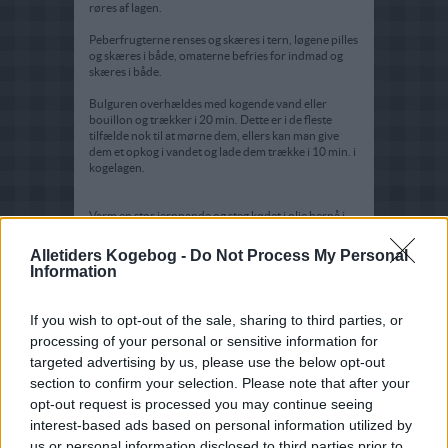
røres af lagen.
Peberfrugterne renses og skæres i tern, løgene pilles
og skæres i både, omaterne befries for indmad og
skæres i både.
Bulguren overhældes med kogende vand eller
bouillon og trækker i 20 min. Dette er i de fleste
tilfælde nok til at mørne dem, ellers kan man give
dem et opkog i vandet og lade dem trække i 10 min. i
kogelagen.
Varm en stor jernpande og steg kødet i olie herpå i
10 min. med konstant vending.
Alletiders Kogebog -
Do Not Process My Personal
Tilsæt peberfrugter og løg, og steg disse med i 3 min.
Information
til de er halvbløde, tilsæt tomater i 1 min. Tag
panden af varmen og anret med afdryppet bulgur
vendt med skivede forårsløg og frisk koriander.
If you wish to opt-out of the sale, sharing to third parties, or
processing of your personal or sensitive information for
Man kan spise tzatziki til, da det ellers kan blive lidt
tørt.
targeted advertising by us, please use the below opt-out
section to confirm your selection. Please note that after your
opt-out request is processed you may continue seeing
interest-based ads based on personal information utilized by
us or personal information disclosed to third parties prior to