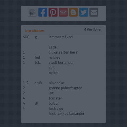
Del
Del
Send
Del
Del
Send
på
på
via
på
på
i
Facebook
Pinterest
GMail
Blogger
Twitter
mail
4 Portioner
Ingredienser
600
g.
lammesmåkød
Lage:
1
citron saften heraf
1
fed
hvidløg
1
tsk.
stødt koriander
salt
peber
1-2
spsk.
olivenolie
2
grønne peberfrugter
2
løg
4
tomater
4
dl.
bulgur
4
forårsløg
frisk hakket koriander