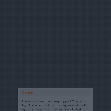
Opskrift
Lammekødet skæres i tern og lægges 1-2 timer i en
lage af citronsaft, fint revet hvidløg, koriander, salt
og peber. Der vendes rundt i kødet så alle stykker