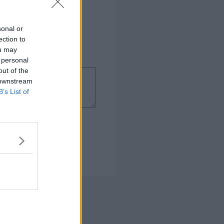
sonal or
ection to
ou may
 personal
out of the
 downstream
B’s List of
 Kogebog