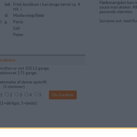
Flødemængden kan reg
5
bdt.
Frisk basilikum ( kan bruge tørret ca. 4
sauce man ønsker. All
tsk. )
passende størrelse
dl.
Madlavningsfløde
Serveres evt. med flu
0
g.
Pasta
Salt
Peber
arakterer:
kriften er vist 10513 gange,
udskrevet 175 gange.
ømmelse af denne opskrift:
(
3
stemmer)
1
2
3
4
5
dårligst, 5=bedst)