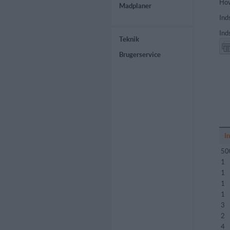
Hov
Madplaner
Ind
Ind
Teknik
Brugerservice
I
50
1
1
1
1
3
2
4