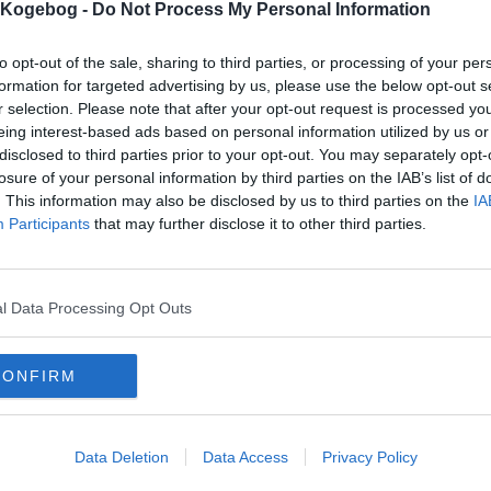
s Kogebog -
Do Not Process My Personal Information
to opt-out of the sale, sharing to third parties, or processing of your per
formation for targeted advertising by us, please use the below opt-out s
mentar fra:
r selection. Please note that after your opt-out request is processed y
eing interest-based ads based on personal information utilized by us or
mmentar:
disclosed to third parties prior to your opt-out. You may separately opt-
losure of your personal information by third parties on the IAB’s list of
. This information may also be disclosed by us to third parties on the
IA
Participants
that may further disclose it to other third parties.
mentaren skal godkendes før den bliver synlig
l Data Processing Opt Outs
mmentarer
 er ikke tilføjet nogen kommentar til denne opskrift endnu
CONFIRM
mails
-
Privatlivspolitik
-
Kontakt
-
Om os
-
Copyright © Alletiders
Data Deletion
Data Access
Privacy Policy