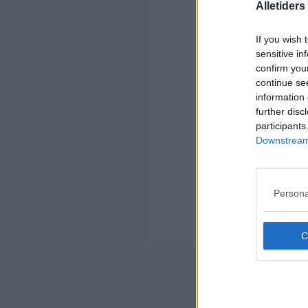
Alletider
If you wish 
sensitive in
Kom
confirm you
continue se
Ko
information 
further disc
participants
Downstream 
Kom
Persona
Ko
Der
Nyheds