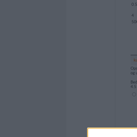
0.
4
50
k
Ops
og 
Bed
4.5
(1=