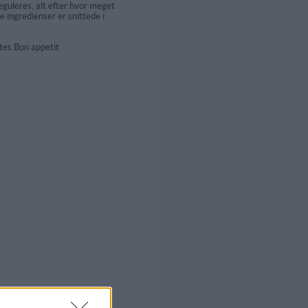
uleres, alt efter hvor meget
e ingredienser er snittede i
tes Bon appetit