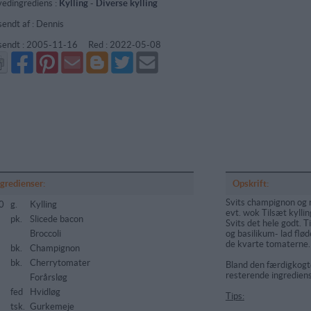
edingrediens :
Kylling
-
Diverse kylling
sendt af : Dennis
sendt :
2005-11-16
Red :
2022-05-08
Del
Del
Send
Del
Del
Send
på
på
via
på
på
i
Facebook
Pinterest
GMail
Blogger
Twitter
mail
ngredienser:
Opskrift:
Svits champignon og r
0
g.
Kylling
evt. wok Tilsæt kyllin
pk.
Slicede bacon
Svits det hele godt. 
Broccoli
og basilikum- lad fløde
de kvarte tomaterne.
bk.
Champignon
bk.
Cherrytomater
Bland den færdigkog
resterende ingrediens
Forårsløg
fed
Hvidløg
Tips:
tsk.
Gurkemeje