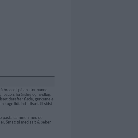
å broccoli på en stor pande
g, bacon, forårsløg og hvidløg.
Tilsæt derefter fløde, gurkemeje
n koge lidt ind. Tilsæt til sidst
te pasta sammen med de
er. Smag til med salt & peber.