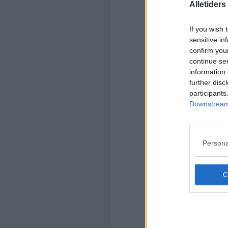
Alletider
If you wish 
sensitive in
confirm you
continue se
information 
Kom
further disc
participants
Ko
Downstream 
Persona
Kom
Ko
Bir
Meg
sol