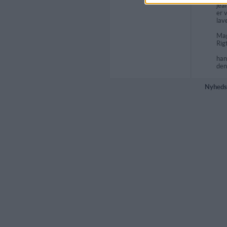
jea
er 
lav
Mag
Rig
ha
den
Nyheds