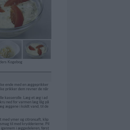
tiders Kogebog
ykke ende med en æggeprikker
ikke prikker dem revner de når
ille kasserolle. Læg et æg i ad
kru ned for varmen læg låg på
æg æggene i koldt vand, til de
 med ymer og citronsaft, klip
 smag til med krydderierne. Pil
igennem i æggedeleren, først