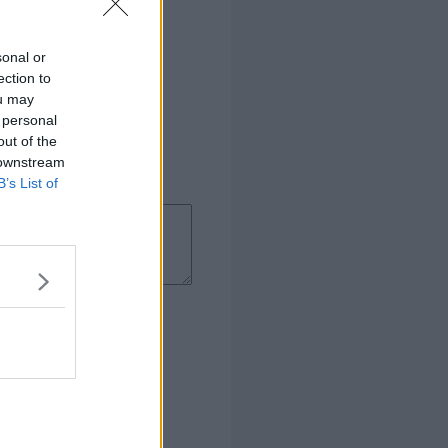
sonal or
ection to
ou may
 personal
out of the
 downstream
B’s List of
mindelige æg. Da det giver