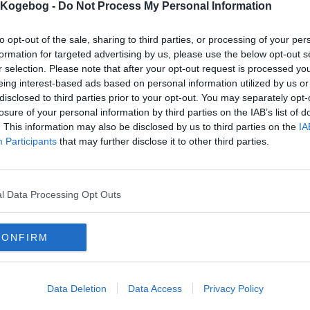
s Kogebog -
Do Not Process My Personal Information
to opt-out of the sale, sharing to third parties, or processing of your per
formation for targeted advertising by us, please use the below opt-out s
r selection. Please note that after your opt-out request is processed y
eing interest-based ads based on personal information utilized by us or
disclosed to third parties prior to your opt-out. You may separately opt-
mentar fra:
losure of your personal information by third parties on the IAB’s list of
. This information may also be disclosed by us to third parties on the
IA
mmentar:
Participants
that may further disclose it to other third parties.
l Data Processing Opt Outs
mentaren skal godkendes før den bliver synlig
CONFIRM
mmentarer
the Bjerre
-
2018-08-21 22:17:09
et lækkker opskrift! Jeg foretrækker dog at lave den med solæg istedet for al
Data Deletion
Data Access
Privacy Policy
æggesalaten er fantastisk Aroma, der ikke er til at modstå.