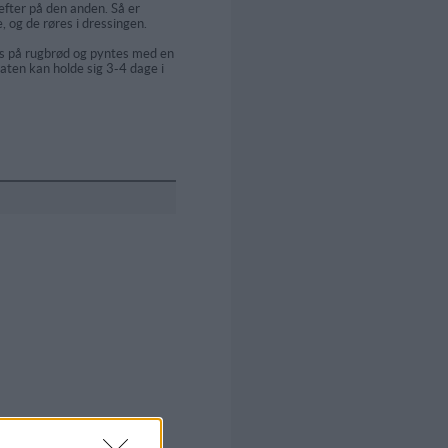
efter på den anden. Så er
 og de røres i dressingen.
s på rugbrød og pyntes med en
ten kan holde sig 3-4 dage i