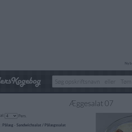
Ny b
Æggesalat 07
al:
Pers.
 :
Pålæg
-
Sandwichsalat / Pålægssalat