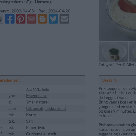
edingrediens :
Æg
-
Hønseæg
sendt :
2002-04-08
Red :
2024-04-20
Del
Del
Send
Del
Del
Send
på
på
via
på
på
i
Facebook
Pinterest
GMail
Blogger
Twitter
mail
Fotograf: Per © Alle
ngredienser:
Opskrift:
Prik æggene i den t
Æg M/L, hele
eller en nål. Hvis du 
gram
Mayonnaise
de lægges i vand.
dl.
Ymer naturel
Bring vand i kog i en l
gangen med en ske, s
spsk.
Citronsaft, friskpresset
og kog i 9 minutter. L
5
tsk.
Karry
er kolde.
5
tsk.
Salt
Pisk mayonnaisen glat
25
tsk.
Peber, hvid
karse i dressingen og
25
tsk.
Gurkemeje, stødt
æggene og skær dem 