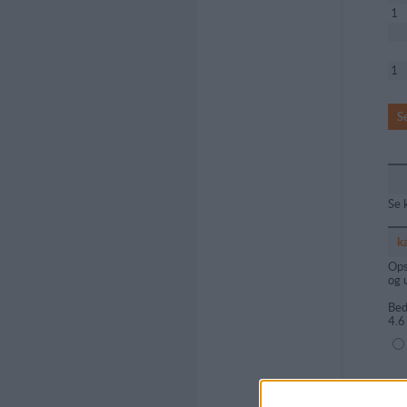
1
1
S
Se 
k
Ops
og 
Bed
4.6
(1=