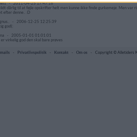
nett
-
2011-04-25 17:47:16
vildt dårlig til at føjle opskrifter helt men kunne ikke finde gurkemeje. Men var ri
et efter denne.. :D
nus..
-
2006-12-25 12:25:39
tig god(:
nna
-
2005-01-01 01:01:01
 er virkelig god den skal bare prøves
mails
-
Privatlivspolitik
-
Kontakt
-
Om os
-
Copyright © Alletiders