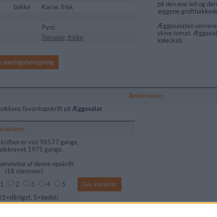
på den ene led og der
bakke
Karse. frisk
æggene grofthakkede,
Æggesalaten servere
Pynt:
skive tomat. Æggesala
Tomater, friske
køleskab.
e næringsberegning
Beskrivelse:
kokkens favoritopskrift på
Æggesalat
arakterer:
kriften er vist 98577 gange,
udskrevet 1975 gange.
ømmelse af denne opskrift:
(
18
stemmer)
1
2
3
4
5
dårligst, 5=bedst)