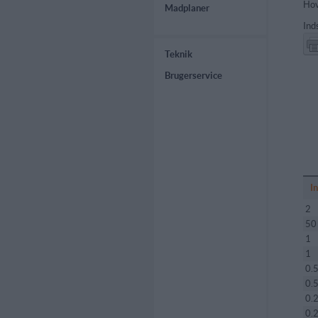
Hov
Madplaner
Ind
Teknik
Brugerservice
I
2
50
1
1
0.
0.
0.
0.