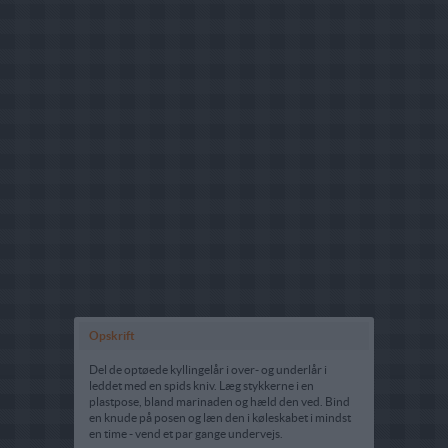
Opskrift
Del de optøede kyllingelår i over- og underlår i
leddet med en spids kniv. Læg stykkerne i en
plastpose, bland marinaden og hæld den ved. Bind
en knude på posen og læn den i køleskabet i mindst
en time - vend et par gange undervejs.