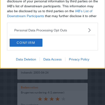
disclosure of your personal information by third parties on the
IAB’s list of downstream participants. This information may
also be disclosed by us to third parties on the
IAB’s List of
Downstream Participants
that may further disclose it to other
third parties.
Personal Data Processing Opt Outs
CONFIRM
Opskriftsinfo
Ret :
Hovedretter
-
Diverse Hovedretter
Data Deletion
Data Access
Privacy Policy
Hovedingrediens :
Kylling
-
Kylingelår hele med
rygben
Indsendt :
2005-04-24
Bedøm retten
Brugernes vurdering:
4
(
1
stemmer
)
Din vurdering: