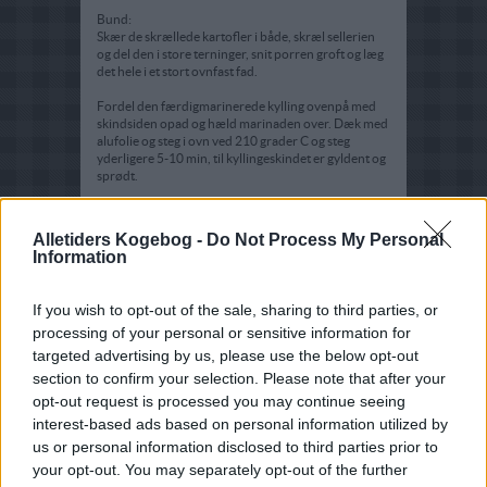
Bund:
Skær de skrællede kartofler i både, skræl sellerien
og del den i store terninger, snit porren groft og læg
det hele i et stort ovnfast fad.
Fordel den færdigmarinerede kylling ovenpå med
skindsiden opad og hæld marinaden over. Dæk med
alufolie og steg i ovn ved 210 grader C og steg
yderligere 5-10 min, til kyllingeskindet er gyldent og
sprødt.
Hold godt øje med ovnen - det kan pludseligt gå
stærkt.
Alletiders Kogebog -
Do Not Process My Personal
Information
Server retten i stegefadet.
If you wish to opt-out of the sale, sharing to third parties, or
processing of your personal or sensitive information for
targeted advertising by us, please use the below opt-out
section to confirm your selection. Please note that after your
opt-out request is processed you may continue seeing
interest-based ads based on personal information utilized by
us or personal information disclosed to third parties prior to
your opt-out. You may separately opt-out of the further