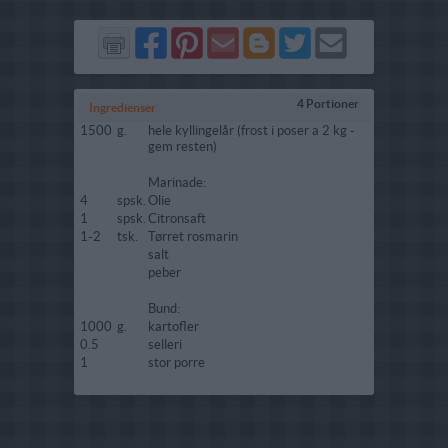
Del
Del
Send
Del
Del
Send
på
på
via
på
på
i
Facebook
Pinterest
GMail
Blogger
Twitter
mail
4 Portioner
Ingredienser
1500
g.
hele kyllingelår (frost i poser a 2 kg -
gem resten)
Marinade:
4
spsk.
Olie
1
spsk.
Citronsaft
1-2
tsk.
Tørret rosmarin
salt
peber
Bund:
1000
g.
kartofler
0.5
selleri
1
stor porre