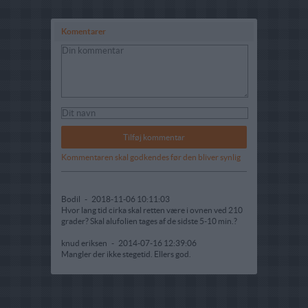
Komentarer
Kommentaren skal godkendes før den bliver synlig
Bodil
-
2018-11-06 10:11:03
Hvor lang tid cirka skal retten være i ovnen ved 210
grader? Skal alufolien tages af de sidste 5-10 min.?
knud eriksen
-
2014-07-16 12:39:06
Mangler der ikke stegetid. Ellers god.