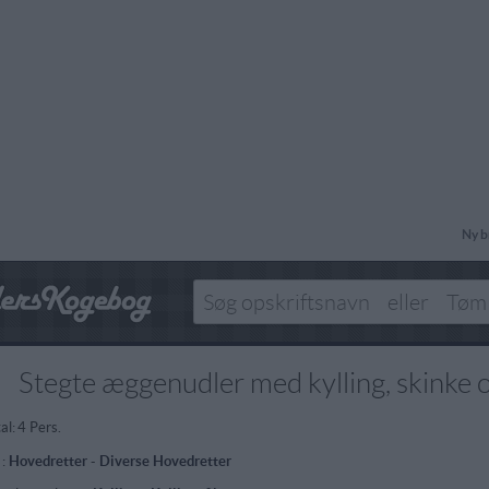
Ny b
Stegte æggenudler med kylling, skinke
al:
4 Pers.
 :
Hovedretter
-
Diverse Hovedretter