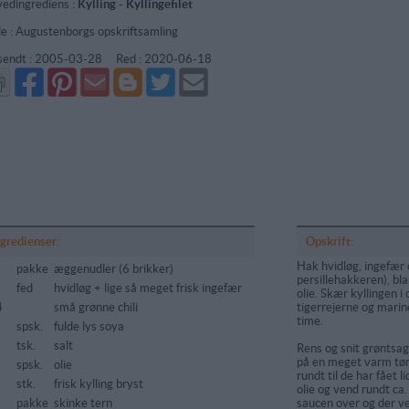
edingrediens :
Kylling
-
Kyllingefilet
de : Augustenborgs opskriftsamling
sendt :
2005-03-28
Red :
2020-06-18
Del
Del
Send
Del
Del
Send
på
på
via
på
på
i
Facebook
Pinterest
GMail
Blogger
Twitter
mail
ngredienser:
Opskrift:
Hak hvidløg, ingefær o
5
pakke
æggenudler (6 brikker)
persillehakkeren), bl
fed
hvidløg + lige så meget frisk ingefær
olie. Skær kyllingen i
4
små grønne chili
tigerrejerne og marin
time.
spsk.
fulde lys soya
tsk.
salt
Rens og snit grøntsag
på en meget varm tør
spsk.
olie
rundt til de har fået l
stk.
frisk kylling bryst
olie og vend rundt ca.
pakke
skinke tern
saucen over og der v