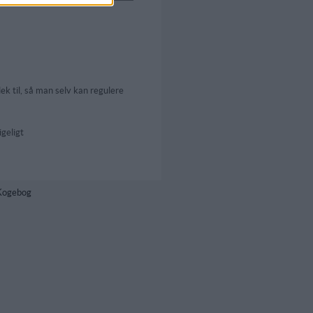
ek til, så man selv kan regulere
geligt
 Kogebog