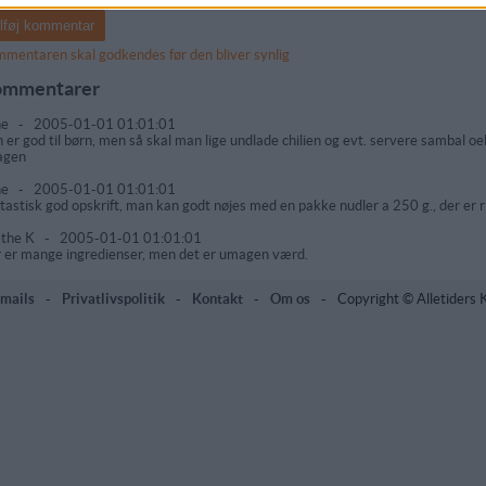
mentaren skal godkendes før den bliver synlig
mmentarer
ne
-
2005-01-01 01:01:01
 er god til børn, men så skal man lige undlade chilien og evt. servere sambal oel
agen
ne
-
2005-01-01 01:01:01
tastisk god opskrift, man kan godt nøjes med en pakke nudler a 250 g., der er ri
the K
-
2005-01-01 01:01:01
 er mange ingredienser, men det er umagen værd.
mails
-
Privatlivspolitik
-
Kontakt
-
Om os
-
Copyright © Alletiders