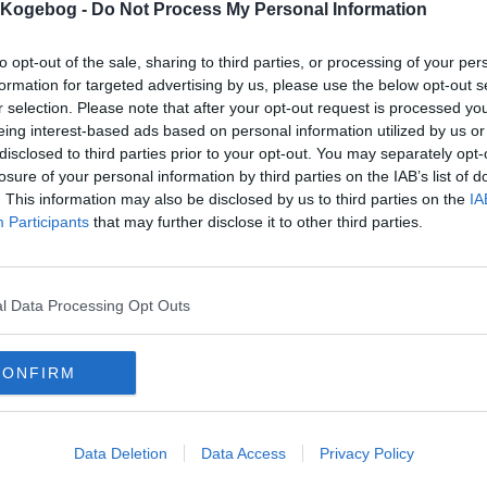
s Kogebog -
Do Not Process My Personal Information
kriften er vist 19962 gange,
udskrevet 477 gange.
ømmelse af denne opskrift:
to opt-out of the sale, sharing to third parties, or processing of your per
(
5
stemmer)
formation for targeted advertising by us, please use the below opt-out s
1
2
3
4
5
r selection. Please note that after your opt-out request is processed y
eing interest-based ads based on personal information utilized by us or
dårligst, 5=bedst)
disclosed to third parties prior to your opt-out. You may separately opt-
losure of your personal information by third parties on the IAB’s list of
. This information may also be disclosed by us to third parties on the
IA
Participants
that may further disclose it to other third parties.
l Data Processing Opt Outs
mentar fra:
CONFIRM
mmentar:
Data Deletion
Data Access
Privacy Policy