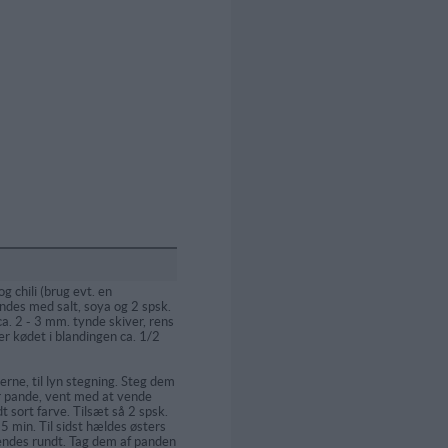
g chili (brug evt. en
andes med salt, soya og 2 spsk.
 ca. 2 - 3 mm. tynde skiver, rens
er kødet i blandingen ca. 1/2
erne, til lyn stegning. Steg dem
 pande, vent med at vende
idt sort farve. Tilsæt så 2 spsk.
 5 min. Til sidst hældes østers
endes rundt. Tag dem af panden