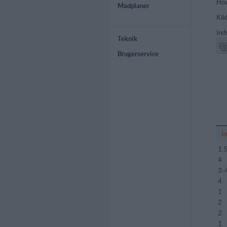
Hov
Madplaner
Kil
Ind
Teknik
Brugerservice
I
1.
4
3-
4
1
2
2
1