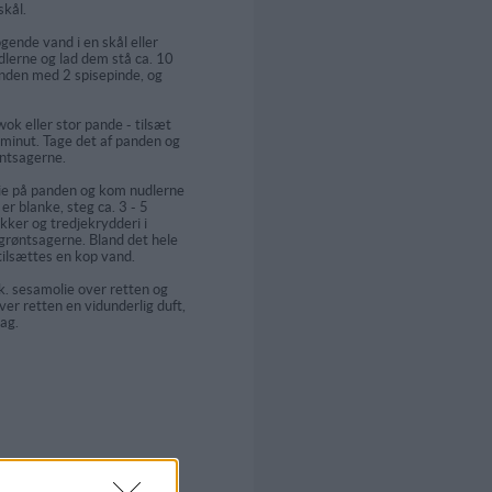
skål.
gende vand i en skål eller
lerne og lad dem stå ca. 10
anden med 2 spisepinde, og
ok eller stor pande - tilsæt
 minut. Tage det af panden og
øntsagerne.
lie på panden og kom nudlerne
 er blanke, steg ca. 3 - 5
kker og tredjekrydderi i
røntsagerne. Bland det hele
ilsættes en kop vand.
sk. sesamolie over retten og
ver retten en vidunderlig duft,
mag.