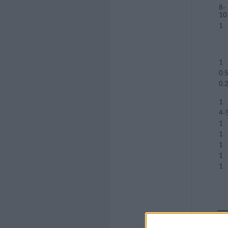
8-
10
1
1
0.
0.
1
4-
1
1
1
1
1
k