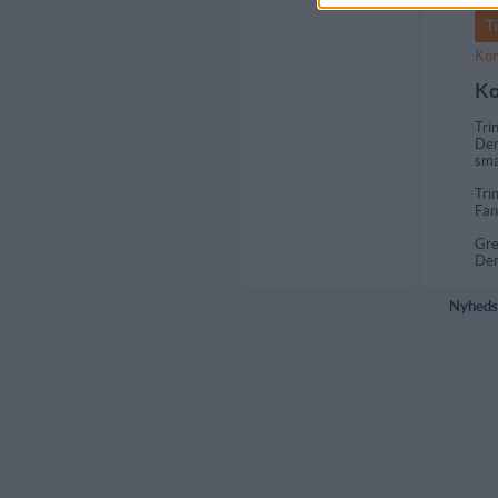
Kom
Ko
Tri
Den
sm
Tri
Fan
Gre
Der
Nyheds