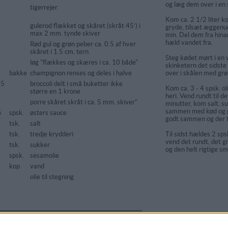
og læg dem over i en 
tigerrejer
Kom ca. 2 1/2 liter ko
gulerod flækket og skåret (skråt 45’) i
gryde, tilsæt æggenud
max 2 mm. tynde skiver
min. Del dem fra hin
hæld vandet fra.
Rød gul og grøn peber ca. 0.5 af hver
skåret i 1.5 cm. tern
Steg kødet mørt i en w
løg "flækkes og skæres i ca. 10 både"
skinketern det sidste
5
bakke
champignon renses og deles i halve
over i skålen med gr
25
broccoli delt i små buketter ikke
Kom ca. 3 - 4 spsk. o
større en 1 krone
heri. Vend rundt til de
porre skåret skråt i ca. 5 mm. skiver"
minutter, kom salt, su
sammen med kød og g
5
spsk.
østers sauce
godt sammen og der t
tsk.
salt
tsk.
tredje krydderi
Til sidst hældes 2 sp
vend det rundt, det gi
tsk.
sukker
og den helt rigtige s
spsk.
sesamolie
kop
vand
olie til stegning
arakterer: