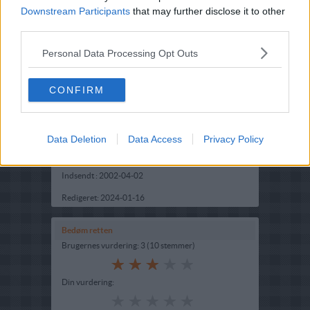
Downstream Participants
that may further disclose it to other
third parties.
Personal Data Processing Opt Outs
CONFIRM
Opskriftsinfo
Ret :
Saucer
-
Vinsaucer
Hovedingrediens :
Øl / Vin og Spiritus
-
Madeire
Data Deletion
Data Access
Privacy Policy
Kilde : Bjørn Kok
Indsendt :
2002-04-02
Redigeret:
2024-01-16
Bedøm retten
Brugernes vurdering:
3
(
10
stemmer
)
Din vurdering: