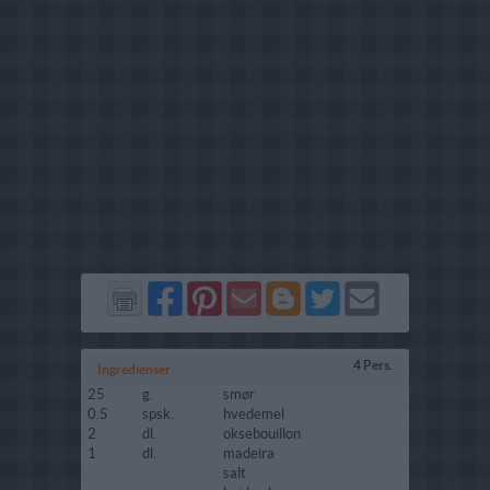
Del
Del
Send
Del
Del
Send
på
på
via
på
på
i
Facebook
Pinterest
GMail
Blogger
Twitter
mail
4 Pers.
Ingredienser
25
g.
smør
0.5
spsk.
hvedemel
2
dl.
oksebouillon
1
dl.
madeira
salt