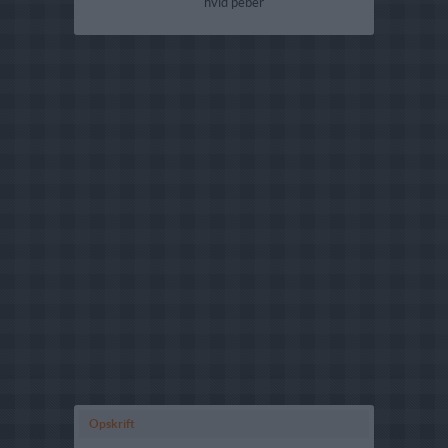
hvid peber
Opskrift