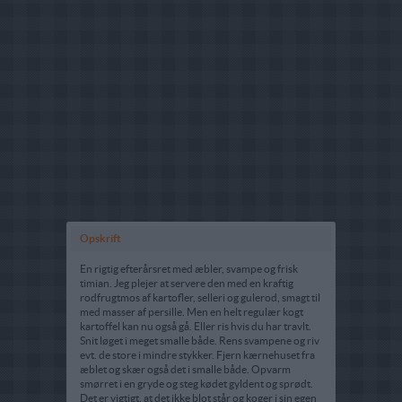
Opskrift
En rigtig efterårsret med æbler, svampe og frisk
timian. Jeg plejer at servere den med en kraftig
rodfrugtmos af kartofler, selleri og gulerod, smagt til
med masser af persille. Men en helt regulær kogt
kartoffel kan nu også gå. Eller ris hvis du har travlt.
Snit løget i meget smalle både. Rens svampene og riv
evt. de store i mindre stykker. Fjern kærnehuset fra
æblet og skær også det i smalle både. Opvarm
smørret i en gryde og steg kødet gyldent og sprødt.
Det er vigtigt, at det ikke blot står og koger i sin egen