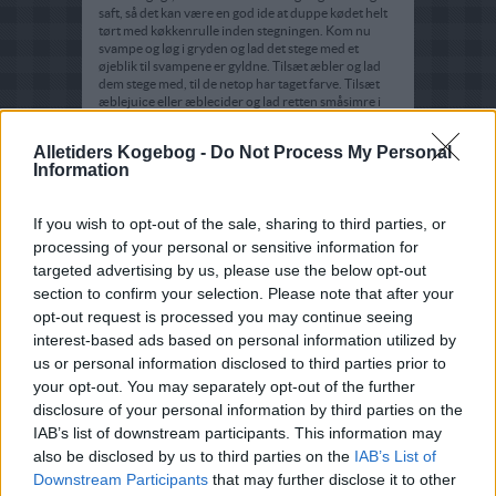
saft, så det kan være en god ide at duppe kødet helt
tørt med køkkenrulle inden stegningen. Kom nu
svampe og løg i gryden og lad det stege med et
øjeblik til svampene er gyldne. Tilsæt æbler og lad
dem stege med, til de netop har taget farve. Tilsæt
æblejuice eller æblecider og lad retten småsimre i
10-15 minutter. Smag til med salt, peber og frisk
timian. Jævn saucen med Maizenajævner.
Alletiders Kogebog -
Do Not Process My Personal
Information
If you wish to opt-out of the sale, sharing to third parties, or
processing of your personal or sensitive information for
targeted advertising by us, please use the below opt-out
section to confirm your selection. Please note that after your
opt-out request is processed you may continue seeing
interest-based ads based on personal information utilized by
us or personal information disclosed to third parties prior to
your opt-out. You may separately opt-out of the further
disclosure of your personal information by third parties on the
IAB’s list of downstream participants. This information may
also be disclosed by us to third parties on the
IAB’s List of
Downstream Participants
that may further disclose it to other