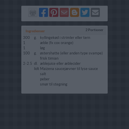
Del
Del
Send
Del
Del
Send
på
på
via
på
på
i
Facebook
Pinterest
GMail
Blogger
Twitter
mail
2 Portioner
Ingredienser
300
g.
kyllingekød i strimler eller tern
1
æble (fx cox orange)
1
løg
100
g.
østershatte (eller anden type svampe)
frisk timian
2-2.5
dl.
æblejuice eller æblecider
lidt
Maizena saucejævner til lyse sauce
salt
peber
smør til stegning