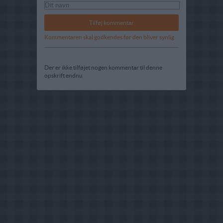
Kommentaren skal godkendes før den bliver synlig
Der er ikke tilføjet nogen kommentar til denne
opskrift endnu