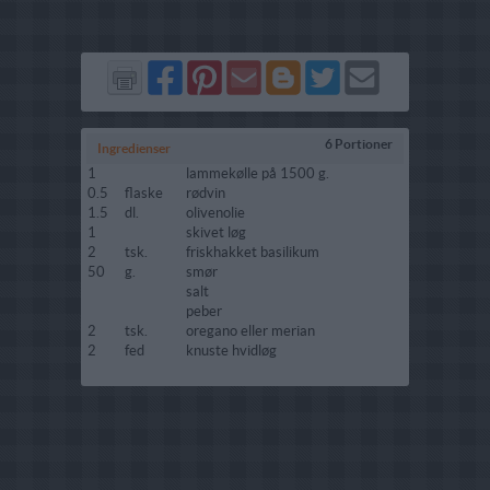
Del
Del
Send
Del
Del
Send
på
på
via
på
på
i
Facebook
Pinterest
GMail
Blogger
Twitter
mail
6 Portioner
Ingredienser
1
lammekølle på 1500 g.
0.5
flaske
rødvin
1.5
dl.
olivenolie
1
skivet løg
2
tsk.
friskhakket basilikum
50
g.
smør
salt
peber
2
tsk.
oregano eller merian
2
fed
knuste hvidløg