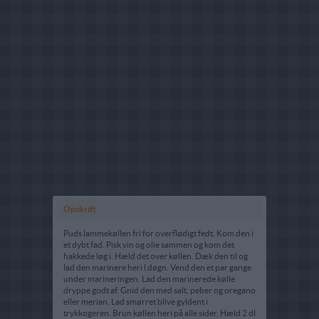
Opskrift
Puds lammekøllen fri for overflødigt fedt. Kom den i
et dybt fad. Pisk vin og olie sammen og kom det
hakkede løg i. Hæld det over køllen. Dæk den til og
lad den marinere heri l døgn. Vend den et par gange
under marineringen. Lad den marinerede kølle
dryppe godt af. Gnid den med salt, peber og oregano
eller merian. Lad smørret blive gyldent i
trykkogeren. Brun køllen heri på alle sider. Hæld 2 dl