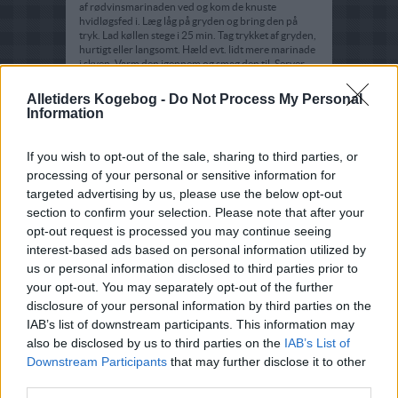
af rødvinsmarinaden ved og kom de knuste
hvidløgsfed i. Læg låg på gryden og bring den på
tryk. Lad køllen stege i 25 min. Tag trykket af gryden,
hurtigt eller langsomt. Hæld evt. lidt mere marinade
i skyen. Varm den igennem og smag den til. Server
skysauce en til lammekøllen sammen med små
pillekartofler samt en god salat.
Alletiders Kogebog -
Do Not Process My Personal
Information
If you wish to opt-out of the sale, sharing to third parties, or
processing of your personal or sensitive information for
targeted advertising by us, please use the below opt-out
section to confirm your selection. Please note that after your
opt-out request is processed you may continue seeing
interest-based ads based on personal information utilized by
us or personal information disclosed to third parties prior to
your opt-out. You may separately opt-out of the further
disclosure of your personal information by third parties on the
IAB’s list of downstream participants. This information may
also be disclosed by us to third parties on the
IAB’s List of
Downstream Participants
that may further disclose it to other
third parties.