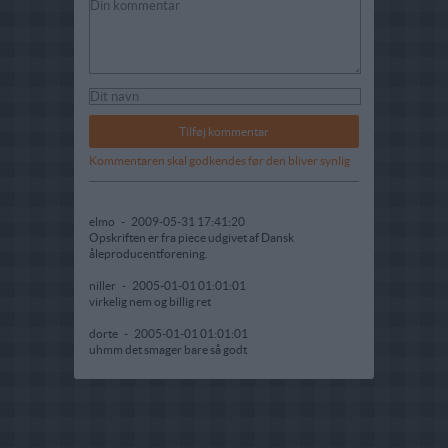
Kommentaren skal godkendes før den bliver synlig
elmo
-
2009-05-31 17:41:20
Opskriften er fra piece udgivet af Dansk
åleproducentforening.
niller
-
2005-01-01 01:01:01
virkelig nem og billig ret
dorte
-
2005-01-01 01:01:01
uhmm det smager bare så godt