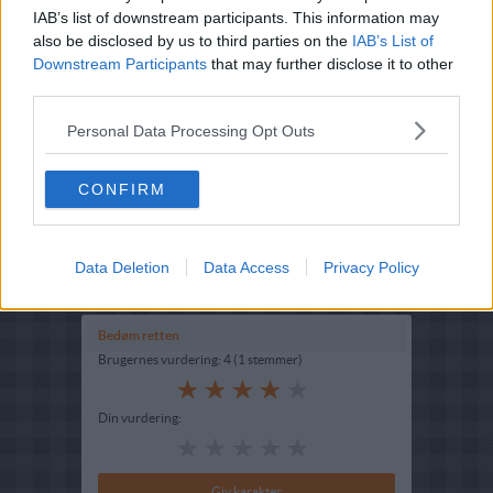
IAB’s list of downstream participants. This information may
also be disclosed by us to third parties on the
IAB’s List of
Downstream Participants
that may further disclose it to other
third parties.
Personal Data Processing Opt Outs
Opskriftsinfo
Ret :
Hovedretter
-
Diverse Hovedretter
CONFIRM
Hovedingrediens :
Øvrige fisk
-
Ål
Indsendt :
2005-03-11
Data Deletion
Data Access
Privacy Policy
Redigeret:
2021-12-26
Bedøm retten
Brugernes vurdering:
4
(
1
stemmer
)
Din vurdering: