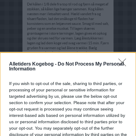
Del kålen i 1/8 dele fra top til rod og fjern så meget af
stokken, så kålen lige hænger sammen. Kog kålen
næsten mør i letsaltet vand. Hæld vandet fra og
tilsæt fløden, lad det småkoge til fløden har
konsistens som en letjævnet sauce. Smag til med salt,
peber og en anelse muskat. Til lagen skæres
grøntsagerne i store terninger, lagen gives et opkog
og der skrues ned for varmen. Læg ålestykkerne i
lagen og lad dem koge ved svag varme i 15 min. Fjern
gryden fra varmen og lad ålene trække. Bælg
ærterne og lun dem i smørret uden at brune.
Alletiders Kogebog -
Do Not Process My Personal
Information
If you wish to opt-out of the sale, sharing to third parties, or
processing of your personal or sensitive information for
targeted advertising by us, please use the below opt-out
section to confirm your selection. Please note that after your
opt-out request is processed you may continue seeing
interest-based ads based on personal information utilized by
us or personal information disclosed to third parties prior to
your opt-out. You may separately opt-out of the further
disclosure of your personal information by third parties on the