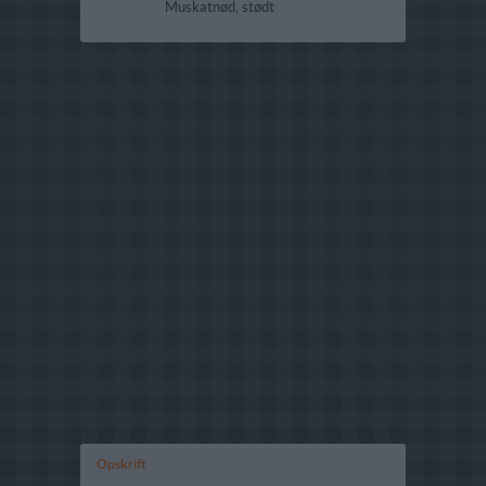
Muskatnød, stødt
Opskrift