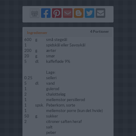
Del
Del
Send
Del
Del
Send
på
på
via
på
på
i
Facebook
Pinterest
GMail
Blogger
Twitter
mail
4 Portioner
Ingredienser
600
g.
små stegeål
1
spidskål eller Savoykål
200
g.
ærter
20
g.
smør
5
dl.
kaffefløde 9%
Lage:
0.25
selleri
5
dl.
vand
1
gulerod
2
chalotteløg
1
mellemstor persillerod
1
spsk.
Peberkorn, sorte
1
mellemstor porre (kun det hvide)
50
g.
sukker
2
citroner saften heraf
salt
peber