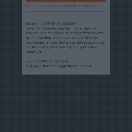
Kommentaren skal godkendes før den bliver synlig
kirsten
-
2009-06-14 16:53:54
det er faktisk anden gang jeg finder en opskrift
herinde, hvor den er en direkte afskrift fra trøsleffs
grønne syltebog - det ville være sjovere hvis man
fandt noget her som ikke fandtes andre steder og da
slet ikke i den grønne syltebog, som gud og hver
mand ejer.
pia
-
2008-05-19 23:12:46
Rigtig god, børnene i vuggestuen elsker det