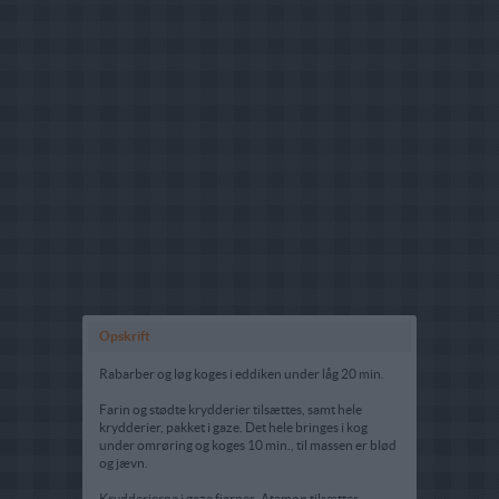
Opskrift
Rabarber og løg koges i eddiken under låg 20 min.
Farin og stødte krydderier tilsættes, samt hele
krydderier, pakket i gaze. Det hele bringes i kog
under omrøring og koges 10 min., til massen er blød
og jævn.
Krydderierne i gaze fjernes. Atamon tilsættes.