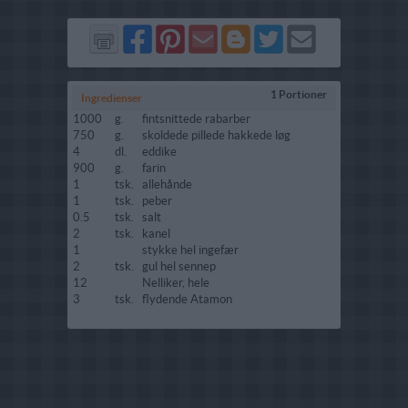
Del
Del
Send
Del
Del
Send
på
på
via
på
på
i
Facebook
Pinterest
GMail
Blogger
Twitter
mail
1 Portioner
Ingredienser
1000
g.
fintsnittede rabarber
750
g.
skoldede pillede hakkede løg
4
dl.
eddike
900
g.
farin
1
tsk.
allehånde
1
tsk.
peber
0.5
tsk.
salt
2
tsk.
kanel
1
stykke hel ingefær
2
tsk.
gul hel sennep
12
Nelliker, hele
3
tsk.
flydende Atamon