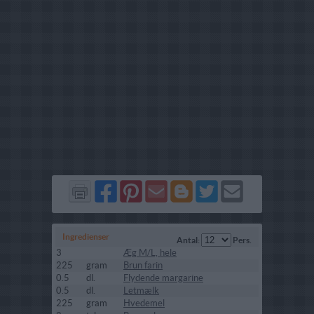
Del
Del
Send
Del
Del
Send
på
på
via
på
på
i
Facebook
Pinterest
GMail
Blogger
Twitter
mail
Ingredienser
Antal:
Pers.
3
Æg M/L, hele
225
gram
Brun farin
0.5
dl.
Flydende margarine
0.5
dl.
Letmælk
225
gram
Hvedemel