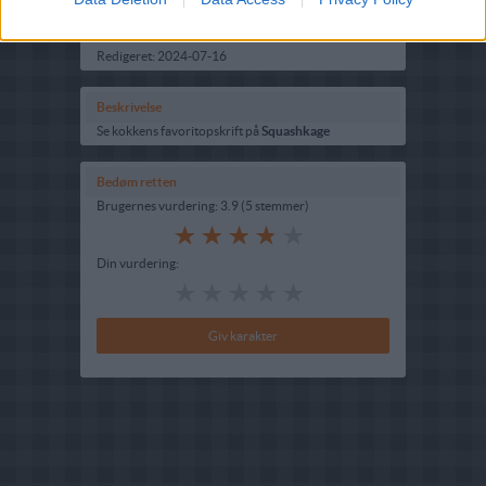
Indsendt :
2005-03-02
Redigeret:
2024-07-16
Beskrivelse
Se kokkens favoritopskrift på
Squashkage
Bedøm retten
Brugernes vurdering:
3.9
(
5
stemmer
)
Din vurdering: