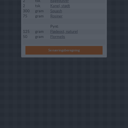
2
tsk.
Bagepulver
2
tsk.
Kanel, stødt
300
gram
Squash
75
gram
Rosiner
Pynt:
125
gram
Flødeost, naturel
50
gram
Flormelis
Se næringsberegning