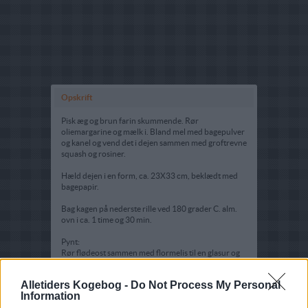
Opskrift
Pisk æg og brun farin skummende. Rør
oliemargarine og mælk i. Bland mel med bagepulver
og kanel og vend det i dejen sammen med groftrevne
squash og rosiner.
Hæld dejen i en form, ca. 23X33 cm, beklædt med
bagepapir.
Bag kagen på nederste rille ved 180 grader C. alm.
ovn i ca. 1 time og 30 min.
Pynt:
Rør flødeost sammen med flormelis til en glasur og
fordel glasuren på den afkølede kage.
Alletiders Kogebog -
Do Not Process My Personal
Information