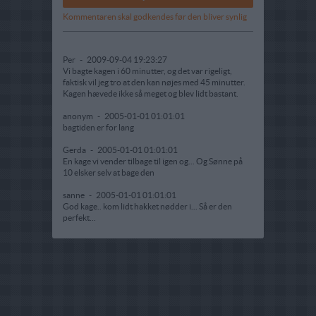
Kommentaren skal godkendes før den bliver synlig
Per
-
2009-09-04 19:23:27
Vi bagte kagen i 60 minutter, og det var rigeligt,
faktisk vil jeg tro at den kan nøjes med 45 minutter.
Kagen hævede ikke så meget og blev lidt bastant.
anonym
-
2005-01-01 01:01:01
bagtiden er for lang
Gerda
-
2005-01-01 01:01:01
En kage vi vender tilbage til igen og... Og Sønne på
10 elsker selv at bage den
sanne
-
2005-01-01 01:01:01
God kage.. kom lidt hakket nødder i... Så er den
perfekt...