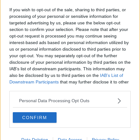
If you wish to opt-out of the sale, sharing to third parties, or
processing of your personal or sensitive information for
targeted advertising by us, please use the below opt-out
section to confirm your selection. Please note that after your
opt-out request is processed you may continue seeing
interest-based ads based on personal information utilized by
us or personal information disclosed to third parties prior to
your opt-out. You may separately opt-out of the further
disclosure of your personal information by third parties on the
IAB’s list of downstream participants. This information may
also be disclosed by us to third parties on the
IAB’s List of
Downstream Participants
that may further disclose it to other
third parties.
Personal Data Processing Opt Outs
Opskriftsinfo
Ret :
Kager i form
-
Diverse kager i form
CONFIRM
Hovedingrediens :
Grøntsager
-
Squash
Kilde : Hjerteforeningen
Data Deletion
Data Access
Privacy Policy