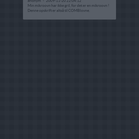
anonym
-
2009-11-20 22:04:12
Min mikroovn har ikke gril, for det er en mikroovn !
Denne opskrift er altså til COMBIovne.