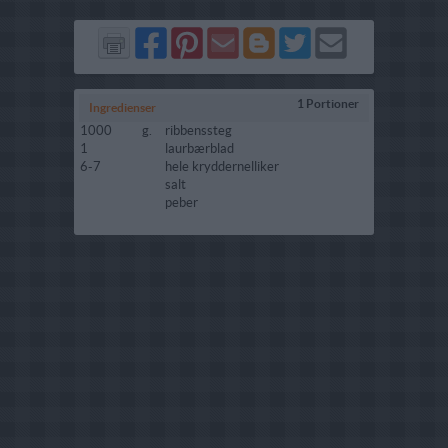
Del
Del
Send
Del
Del
Send
på
på
via
på
på
i
Facebook
Pinterest
GMail
Blogger
Twitter
mail
1 Portioner
Ingredienser
1000
g.
ribbenssteg
1
laurbærblad
6-7
hele kryddernelliker
salt
peber