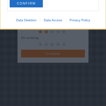
Indsendt :
2004-12-15
CONFIRM
Redigeret:
2024-08-11
Data Deletion
Data Access
Privacy Policy
Bedøm retten
Brugernes vurdering:
2
(
5
stemmer
)
Din vurdering: