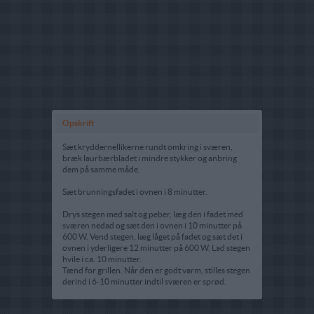
Opskrift
Sæt kryddernellikerne rundt omkring i sværen,
bræk laurbærbladet i mindre stykker og anbring
dem på samme måde.
Sæt brunningsfadet i ovnen i 8 minutter.
Drys stegen med salt og peber, læg den i fadet med
sværen nedad og sæt den i ovnen i 10 minutter på
600 W. Vend stegen, læg låget på fadet og sæt det i
ovnen i yderligere 12 minutter på 600 W. Lad stegen
hvile i ca. 10 minutter.
Tænd for grillen. Når den er godt varm, stilles stegen
derind i 6-10 minutter indtil sværen er sprød.