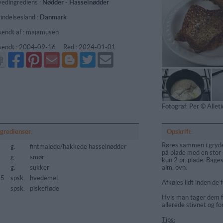
edingrediens :
Nødder
-
Hasselnødder
indelsesland :
Danmark
sendt af : majamusen
sendt :
2004-09-16
Red :
2024-01-01
Del
Del
Send
Del
Del
Send
på
på
via
på
på
i
Facebook
Pinterest
GMail
Blogger
Twitter
mail
Fotograf: Per © Alle
ngredienser:
Opskrift:
Røres sammen i gryde
g.
fintmalede/hakkede hasselnødder
på plade med en stor 
g.
smør
kun 2 pr. plade. Bage
g.
sukker
alm. ovn.
75
spsk.
hvedemel
Afkøles lidt inden de f
spsk.
piskefløde
Hvis man tager dem fr
allerede stivnet og for
Tips: