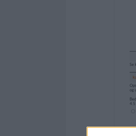
Se 
k
Ops
og 
Bed
4.5
(1=