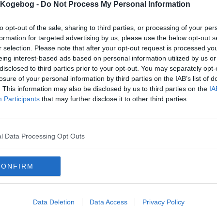
s Kogebog -
Do Not Process My Personal Information
to opt-out of the sale, sharing to third parties, or processing of your per
formation for targeted advertising by us, please use the below opt-out s
r selection. Please note that after your opt-out request is processed y
eing interest-based ads based on personal information utilized by us or
disclosed to third parties prior to your opt-out. You may separately opt-
mentar fra:
losure of your personal information by third parties on the IAB’s list of
. This information may also be disclosed by us to third parties on the
IA
mmentar:
Participants
that may further disclose it to other third parties.
l Data Processing Opt Outs
mentaren skal godkendes før den bliver synlig
CONFIRM
mmentarer
onym
-
2012-12-30 17:09:15
er super gode... dog tilføjede jeg 2 spsk havregryn, da jeg syntes at dejen så lidt
Data Deletion
Data Access
Privacy Policy
e ringere af. Bagesfter smurge jeg den med chokolade... super godt.
tte
-
2012-01-29 11:33:46