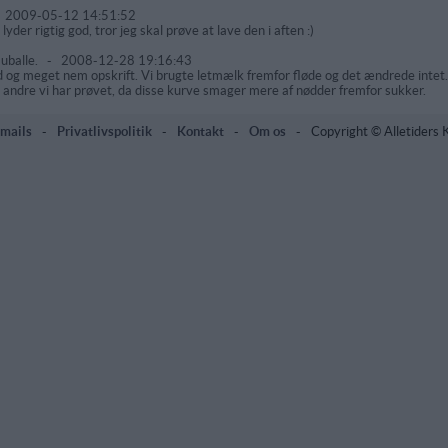
-
2009-05-12 14:51:52
lyder rigtig god, tror jeg skal prøve at lave den i aften :)
uballe.
-
2008-12-28 19:16:43
 og meget nem opskrift. Vi brugte letmælk fremfor fløde og det ændrede intet. 
 andre vi har prøvet, da disse kurve smager mere af nødder fremfor sukker.
mails
-
Privatlivspolitik
-
Kontakt
-
Om os
-
Copyright © Alletiders