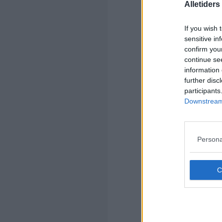
Alletider
If you wish 
sensitive in
confirm you
continue se
information 
Kom
further disc
participants
Ko
Downstream 
Persona
Kom
Ko
an
De 
ikk
me