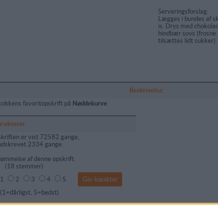
Serveringsforslag:
Lægges i bundes af sk
is. Drys med chokola
hindbær sovs (frosne
tilsættes lidt sukker).
Beskrivelse:
kokkens favoritopskrift på
Nøddekurve
arakterer:
kriften er vist 72582 gange,
udskrevet 2334 gange.
ømmelse af denne opskrift:
(
18
stemmer)
1
2
3
4
5
dårligst, 5=bedst)