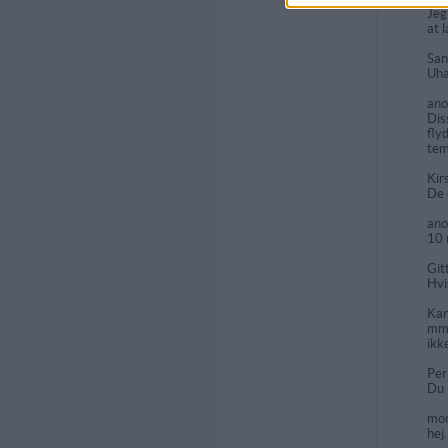
Jeg
at l
Sa
Uha
an
Dis
fly
tem
Kir
De 
an
10 
Git
Hvi
Kar
mmm
ikk
Pe
Du 
mo
hej