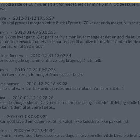
 vil også sige de 10 min. er alt alt for meget. jeg gav mine 5 min. Og de skull
ave.
ndra
-
2012-01-12 19:56:29
 de skal prøves i morgen,købte 8 stk i Føtex til 70 kr det er da meget billiger a
onym
-
2012-01-09 20:31:35
se lykkes hver gang :-) et par tips: hvis man laver mange er det en god ide at lu
der de ikke ensartet ud. Hvis de har tendes til at blive for mørke i kanten før d
peraturen til 190 grader.
sten, Randers
-
2010-12-31 13:02:34
er super gode og nemme at lave. Jeg bruge også letmælk.
onym
-
2010-12-31 09:27:25
min i ovnen er alt for meget 6 min passer bedre
te s hansen
-
2010-12-29 16:49:28
s de skal være tætte kan de pensles med chokolade når de er kølet af
ina
-
2010-01-12 14:28:26
... de smager skønt! Desværre er de for purøse og "hullede" til det jeg skulle br
e kan få dem til at være tætte...
r
-
2010-01-08 08:03:24
kan godt lave d em dagen før. Stille køligt, ikke køleskab, ikke pakket ind.
rten
-
2009-06-22 16:44:34
.. kan man eventuelt lave disse kurve dagen i forvejen eller vil de blive bløde af 