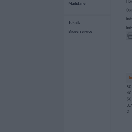
Hov
Madplaner
Opr
Ind
Teknik
Ind
Brugerservice
I
50
40
50
0.
2