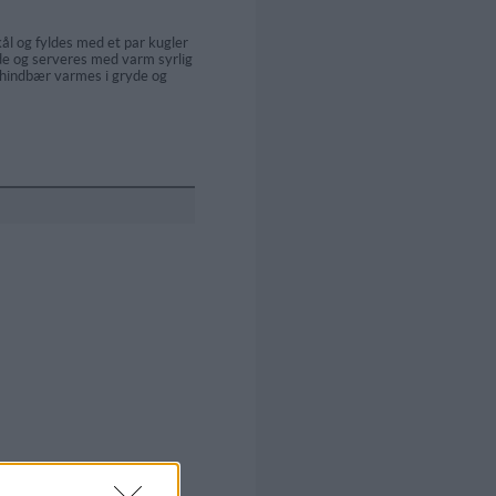
ål og fyldes med et par kugler
de og serveres med varm syrlig
 hindbær varmes i gryde og