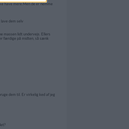
e ikke have mere.Men de er nemme
t lave dem selv
ne massen lidt undervejs. Ellers
e er færdige på midten, så sænk
uge dem til. Er virkelig ked af jeg
det?