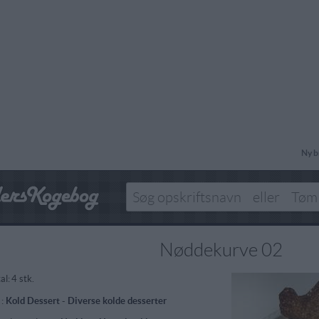
Ny b
Nøddekurve 02
al:
4 stk.
 :
Kold Dessert
-
Diverse kolde desserter