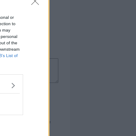
sonal or
ection to
ou may
 personal
out of the
 downstream
B’s List of
 tynd ud... og det blev de bare